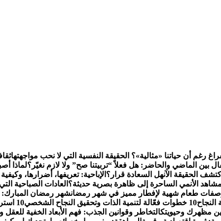
راغ رغم أن حياتنا «مثالية»؟ الحقيقة النفسية التي لا نحب مواجهتها
ثقاف
 بين الماضي والحاضر: هل فعلاً “تربيتنا صح” ولا لازم نغيّر؟
لماذا أص
تشف الحقيقة الآن
هل السعادة قرار؟
الإباحية: تعريفها، أضرارها، وكيفية
شاهد الأنمي الساحرة إلى ظاهرة بصرية حديثة؟
العادات الصباحية التي 
فات طعام شهية لإفطار مميز في شهر رمضان
شهر رمضان المبارك: فضا
 النجاح
10 خطوات فعّالة لتنمية الذات وتحقيق النجاح الشخصي
10 استراتيجيات لإدارة الشؤون المالية الشخصية باحترافية
التخاطر وقوانين الجذب: فهم الأبعاد الخفية للعقل 