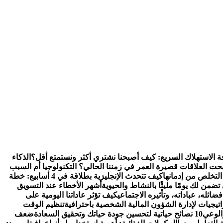
ة الاستهلاك السريع: كيف أصبحنا نشتري أكثر ونستمتع أقل؟
الذكاء
بحت العلاقات قصيرة العمر في زمننا الحالي؟ التكنولوجيا أم السبب
 التخلص من إدمانها
كيف تتحدث الإنجليزية بطلاقة في 4 أسابيع: خطة
تضمن لك يومًا مليئًا بالنشاط والحيوية
أشهر الأخطاء عند التسويق
ئله، عباداته، وتأثيره الاجتماعي
كيف تؤثر عاداتنا اليومية على
تنظيم الوقت
والوعي
10 نصائح حياتية لتحسين جودة حياتك وتحقيق السعادة
ضعف