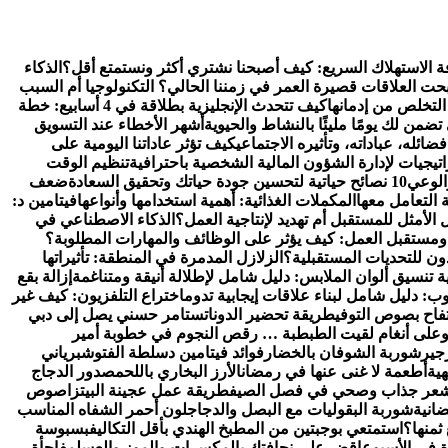
ة الاستهلاك السريع: كيف أصبحنا نشتري أكثر ونستمتع أقل؟
الذكاء
بحت العلاقات قصيرة العمر في زمننا الحالي؟ التكنولوجيا أم السبب
 التخلص من إدمانها
كيف تتحدث الإنجليزية بطلاقة في 4 أسابيع: خطة
تضمن لك يومًا مليئًا بالنشاط والحيوية
أشهر الأخطاء عند التسويق
ئله، عباداته، وتأثيره الاجتماعي
كيف تؤثر عاداتنا اليومية على
تنظيم الوقت
والوعي
10 نصائح حياتية لتحسين جودة حياتك وتحقيق السعادة
ضعف
 التعامل معها
المكملات الغذائية: أهمية استخدامها وأنواعها
فيتامين د:
الأمثل للمستقبل أم تهديد لإنتاجية العمل؟
الذكاء الاصطناعي في
ومستقبل العمل: كيف يؤثر على الوظائف والمهارات المطلوبة؟
ون للتحديات المستقبلية؟
الزلازل المدمرة في المنطقة: تأثيراتها
ة تنسيق ألوان الملابس: دليل شامل لإطلالة أنيقة ومتناغمة
إزالة بقع
: دليل شامل لبناء علاقات إيجابية تدوم
اختراع التلفزيون: كيف غير
فاح بصوص التوفي
طريقة تحضير الدوناتس
تامر حسني يصل إلى دبي
و
على أنغام لقيت الطبطبة … رقص النجوم في خطوبة أمير
جير
شوربة الشوفان بالخضار
فوائد فيتامين د
سلطة الفتوش
برياني
هية
أطعمة لا غنى عنها في رمضان
الأرز البخاري باللحم
صدور الدجاج
عر جذاب وصحي في فصل الصيف
طريقة عمل عجينة البيتزا
صوص
انية
شوربة البقوليات مع البصل والدجاج
لون أحمر الشفاه المناسب
ثمنها؟
استمتعي بوجبتين من المطبخ الهندي بأقل التكاليف
بسبوسة
رة في الأسبوع
اقض على نحافتك بالمكسرات والموز والعسل
مفاجأة..