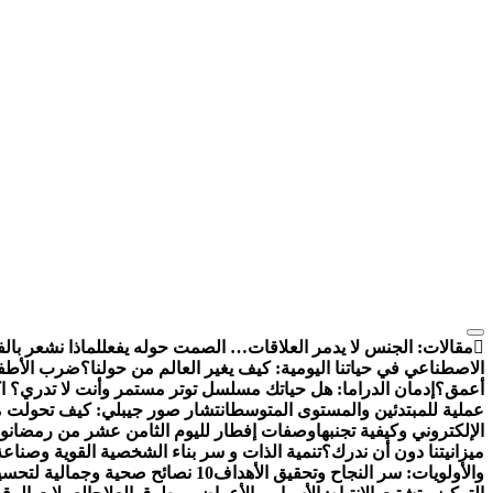
التجاوز
إلى
مقالات:
الجنس لا يدمر العلاقات… الصمت حوله يفعل
لماذا نشعر بالف
المحتوى
الاصطناعي في حياتنا اليومية: كيف يغير العالم من حولنا؟
ضرب الأطفال
أعمق؟
إدمان الدراما: هل حياتك مسلسل توتر مستمر وأنت لا تدري؟ اك
عملية للمبتدئين والمستوى المتوسط
انتشار صور جيبلي: كيف تحولت م
الإلكتروني وكيفية تجنبها
وصفات إفطار لليوم الثامن عشر من رمضان
وص
ميزانيتنا دون أن ندرك؟
تنمية الذات و سر بناء الشخصية القوية وصناعة
والأولويات: سر النجاح وتحقيق الأهداف
10 نصائح صحية وجمالية لتحسين مظهرك وحيويتك