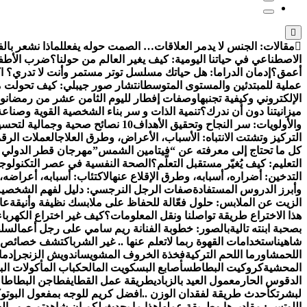
مقالات:
الجنس لا يدمر العلاقات… الصمت حوله يفعل
لماذا نشعر بالف
الاصطناعي في حياتنا اليومية: كيف يغير العالم من حولنا؟
ضرب الأطفال
أعمق؟
إدمان الدراما: هل حياتك مسلسل توتر مستمر وأنت لا تدري؟ اك
عملية للمبتدئين والمستوى المتوسط
انتشار صور جيبلي: كيف تحولت م
الإلكتروني وكيفية تجنبها
وصفات إفطار لليوم الثامن عشر من رمضان
وص
ميزانيتنا دون أن ندرك؟
تنمية الذات و سر بناء الشخصية القوية وصناعة
والأولويات: سر النجاح وتحقيق الأهداف
10 نصائح صحية وجمالية لتحسين مظهرك وحيويتك
التركيز وتشتت الانتباه: الأسباب، الأعراض، وطرق العلاج
العملات الرقم
كل ما تحتاج إلى معرفته عن “فيتامين الشمس”
مهرجان قطر الدولي للفنون 2024: احتفال عالمي ب
التعليم: كيف يُغيّر مستقبل التعلّم؟
الصحة النفسية في عصر التكنولوج
التدخين: أضراره، أسبابه، وطرق الإقلاع عنه
الاكتئاب: أسبابه، أعراضه،
وأبرز الدروس المستفادة
صفات الرجل النرجسي: دليل لفهم الشخصية
الزيت عن الملابس: حلول فعّالة للحفاظ على ملابسك نظيفة وأنيقة
عال
هذا الاختراع طريقة تواصلنا ونقل المعلومات؟
كيف غير اختراع الكهرباء
بصحبة ابنته تالية
بالصور: خطوبة الفنانة ريم سامي على رجل أعمال
سلط
شاهين
استخدامات القهوة ربما لاتعلم عنها .. غير الشرب
اكتشف خصائص ا
اللحم
شاورما اللحم التركية
فخذة الخروف المشوي
ساندويش الزنجر
إدما
المحشية
كروكيت البطاطس
أصابع البسكويت المالح
كباب المأكولات الب
الدقوس الحار
معمول العيد بالزبادي
طريقة عمل القطايف
طاجن البطاطا م
لبشرتك
أحدث طريقة لفقدان الوزن ..
افضل كريم للوجه بمفعول البوتو
اللوتس : مقاديرها وطريقة عملها
هذا ما يحدث لكم إن شاهدتم صور الط