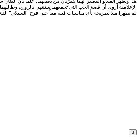
هذا ويظهر الفيديو القصير أنهما مُقرّبان من بعضهما، علماً بأن الفنان
الإعلامية أروى أن قصة الحب التي تجمعهما ستنتهي بالزواج، وطالبهما با
لم يظهرا منذ تصريحه بأي مناسبات فنية معاً حتى فرح “السبكي” الذي