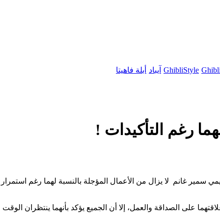
Ghibl
GhibliStyle
آيباد
أبلة فاهيتا
هما رغم التأكيدات !
يمي سمير غانم لا يزال من الأعمال المؤجلة بالنسبة لهما رغم استمرار
قتهما على الصداقة والعمل، إلا أن الجميع يؤكد بأنهما ينتظران الوقت