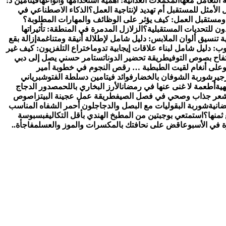
 التعامل معها
المكملات الغذائية: أهمية استخدامها وأنواعها
فيتامين د:
الأمثل للمستقبل أم تهديد لإنتاجية العمل؟
الذكاء الاصطناعي في
ومستقبل العمل: كيف يؤثر على الوظائف والمهارات المطلوبة؟
ون للتحديات المستقبلية؟
الزلازل المدمرة في المنطقة: تأثيراتها
ة تنسيق ألوان الملابس: دليل شامل لإطلالة أنيقة ومتناغمة
إزالة بقع
: دليل شامل لبناء علاقات إيجابية تدوم
اختراع التلفزيون: كيف غير
فاح بصوص التوفي
طريقة تحضير الدوناتس
تامر حسني يصل إلى دبي
و
على أنغام لقيت الطبطبة … رقص النجوم في خطوبة أمير
جير
شوربة الشوفان بالخضار
فوائد فيتامين د
سلطة الفتوش
برياني
هية
أطعمة لا غنى عنها في رمضان
الأرز البخاري باللحم
صدور الدجاج
عر جذاب وصحي في فصل الصيف
طريقة عمل عجينة البيتزا
صوص
انية
شوربة البقوليات مع البصل والدجاج
لون أحمر الشفاه المناسب
ثمنها؟
استمتعي بوجبتين من المطبخ الهندي بأقل التكاليف
بسبوسة
رة في الأسبوع
اقض على نحافتك بالمكسرات والموز والعسل
مفاجأة..
ولوجيا. يتميز الموقع بتقديم مقالات عملية ونصائح يومية تركز على
من تقديم تجربة مستخدم سلسة