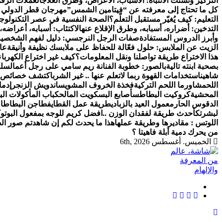
التركيز وتشتت الانتباه: الأسباب، الأعراض، وطرق العلاج
العملات الرقم
كل ما تحتاج إلى معرفته عن “فيتامين الشمس”
مهرجان قطر الدولي للفنون 2024: احتفال عالمي ب
التعليم: كيف يُغيّر مستقبل التعلّم؟
الصحة النفسية في عصر التكنولوج
التدخين: أضراره، أسبابه، وطرق الإقلاع عنه
الاكتئاب: أسبابه، أعراضه،
وأبرز الدروس المستفادة
صفات الرجل النرجسي: دليل لفهم الشخصية
الزيت عن الملابس: حلول فعّالة للحفاظ على ملابسك نظيفة وأنيقة
عال
هذا الاختراع طريقة تواصلنا ونقل المعلومات؟
كيف غير اختراع الكهرباء
بصحبة ابنته تالية
بالصور: خطوبة الفنانة ريم سامي على رجل أعمال
سلط
شاهين
استخدامات القهوة ربما لاتعلم عنها .. غير الشرب
اكتشف خصائص ا
اللحم
شاورما اللحم التركية
فخذة الخروف المشوي
ساندويش الزنجر
إدما
المحشية
كروكيت البطاطس
أصابع البسكويت المالح
كباب المأكولات الب
الدقوس الحار
معمول العيد بالزبادي
طريقة عمل القطايف
طاجن البطاطا م
لبشرتك
أحدث طريقة لفقدان الوزن ..
افضل كريم للوجه بمفعول البوتو
اللوتس : مقاديرها وطريقة عملها
هذا ما يحدث لكم إن شاهدتم صور الط
من يحرك دمية أبلة فاهيتا ؟
الخميس. أغسطس 6th, 2026
شاشة هي منصة شاملة تقدم محتوى متنوعًا يغطي مواضيع مثل الصحة والج
أسلوب الحياة الحديث، بالإضافة إلى تغطية مواضيع تتعلق بالأمومة 