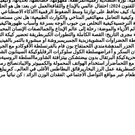
ية: ثورة اقتصادية رقمية
المراهقة: مفهومها، خصائصها، تحدياتها، وكيفية
الإبداع والثقافة
العمل عن بعد: هل هو الحل 
يا: كيف نحافظ على توازننا وسط الضغوط الرقمية؟
الذكاء الاصطناعي 
 وكيفية التعامل معه
التغير المناخي والكوارث الطبيعية: هل نحن مستعد
 النرجسية
كيفية التخلص من حبوب الوجه بسرعة وأسباب ظهورها
كيفي
م الأزياء والموضة: رحلة إلى عالم الإبداع والجمال
صفات الإنسان المحبوب
 مجرى التاريخ: القصة الكاملة والتطورات الكبرى
طريقة تحضير كيكة الت
ة الخضراوات المشوية
زبدية الجمبري
مبروشة او مبشورة بالتمر بالفيدي
لجزر المدهشة
مندي اللحم
تفاح بون فام بالفرن
سلطة الأفوكادو مع الجر
ن السكر و أعراضه
سلطة الكول سلو
كرات الرفايلو
كيكة السينابون الش
حرية
كيكة البرتقال بدون بيض
تشكن بيتزا
فتة الشاورما
السلطة الروسية
ش
ع اللحم
أضرار استخدام الهواتف المحمولة والكمبيوتر والايباد
نصائح رمض
كس
طريقة عمل الرز البخاري
رقائق البطاطس الأغلى في العالم.. كم يبلغ 
عام عبر مواقع التواصل الاجتماعي !
لفقدان الوزن الزائد : كن نباتياً م
مال، وصفات الطبخ، العلاقة الزوجية، الأبراج، الفن والثقافة، والتكن
والعناية الشخصية. الموقع مقسم بوضوح إلى أقسام ليسهل التنقل ويض