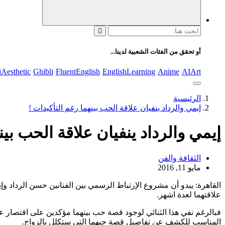
البحث
عن:
أو تحقق من الفئات الشعبية لدينا...
iAesthetic
Ghibli
FluentEnglish
EnglishLearning
Anime
AIArt
الرئيسية
إيمي والرداد ينفيان علاقة الحب بينهما رغم التأكيدات !
إيمي والرداد ينفيان علاقة الحب بين
الثقافة والفن
مايو 11, 2016
القاهرة: يبدو أن مشروع الإرتباط الرسمي بين الفنانين حسن الرداد وإ
علاقتهما لعدة اشهر.
فبالرغم نفي هذا الثنائي لوجود قصة حب بينهما مؤكدين على اقتصار علا
المناسب للكشف عن تفاصيل قصة حبهما التي ستكلل بالزواج.