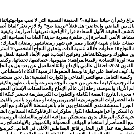
راغ رغم أن حياتنا «مثالية»؟ الحقيقة النفسية التي لا نحب مواجهتها
ثقاف
 بين الماضي والحاضر: هل فعلاً “تربيتنا صح” ولا لازم نغيّر؟
لماذا أص
تشف الحقيقة الآن
هل السعادة قرار؟
الإباحية: تعريفها، أضرارها، وكيفية
شاهد الأنمي الساحرة إلى ظاهرة بصرية حديثة؟
العادات الصباحية التي 
فات طعام شهية لإفطار مميز في شهر رمضان
شهر رمضان المبارك: فضا
 النجاح
10 خطوات فعّالة لتنمية الذات وتحقيق النجاح الشخصي
10 استراتيجيات لإدارة الشؤون المالية الشخصية باحترافية
التخاطر وقوانين الجذب: فهم الأبعاد الخفية للعقل 
ية: ثورة اقتصادية رقمية
المراهقة: مفهومها، خصائصها، تحدياتها، وكيفية
الإبداع والثقافة
العمل عن بعد: هل هو الحل 
يا: كيف نحافظ على توازننا وسط الضغوط الرقمية؟
الذكاء الاصطناعي 
 وكيفية التعامل معه
التغير المناخي والكوارث الطبيعية: هل نحن مستعد
 النرجسية
كيفية التخلص من حبوب الوجه بسرعة وأسباب ظهورها
كيفي
م الأزياء والموضة: رحلة إلى عالم الإبداع والجمال
صفات الإنسان المحبوب
 مجرى التاريخ: القصة الكاملة والتطورات الكبرى
طريقة تحضير كيكة الت
ة الخضراوات المشوية
زبدية الجمبري
مبروشة او مبشورة بالتمر بالفيدي
لجزر المدهشة
مندي اللحم
تفاح بون فام بالفرن
سلطة الأفوكادو مع الجر
ن السكر و أعراضه
سلطة الكول سلو
كرات الرفايلو
كيكة السينابون الش
حرية
كيكة البرتقال بدون بيض
تشكن بيتزا
فتة الشاورما
السلطة الروسية
ش
ع اللحم
أضرار استخدام الهواتف المحمولة والكمبيوتر والايباد
نصائح رمض
كس
طريقة عمل الرز البخاري
رقائق البطاطس الأغلى في العالم.. كم يبلغ 
عام عبر مواقع التواصل الاجتماعي !
لفقدان الوزن الزائد : كن نباتياً م