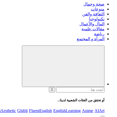
صحة وجمال
منوعات
الثقافة والفن
تكنولوجيا
المال والأعمال
مقالات علمية
رياضة
المرأة و المجتمع
البحث
عن:
أو تحقق من الفئات الشعبية لدينا...
iAesthetic
Ghibli
FluentEnglish
EnglishLearning
Anime
AIArt