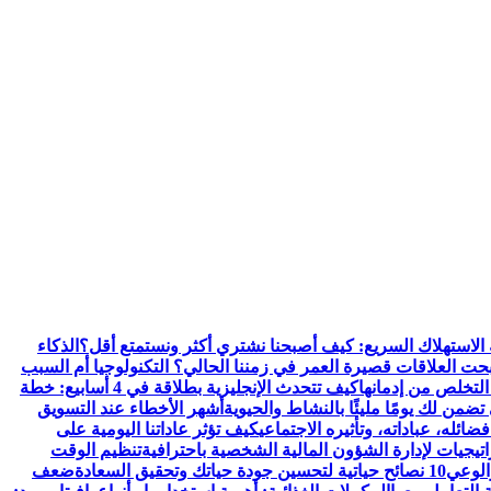
 الاستهلاك السريع: كيف أصبحنا نشتري أكثر ونستمتع أقل؟
الذكاء
بحت العلاقات قصيرة العمر في زمننا الحالي؟ التكنولوجيا أم السبب
 التخلص من إدمانها
كيف تتحدث الإنجليزية بطلاقة في 4 أسابيع: خطة
تضمن لك يومًا مليئًا بالنشاط والحيوية
أشهر الأخطاء عند التسويق
ئله، عباداته، وتأثيره الاجتماعي
كيف تؤثر عاداتنا اليومية على
تنظيم الوقت
والوعي
10 نصائح حياتية لتحسين جودة حياتك وتحقيق السعادة
ضعف