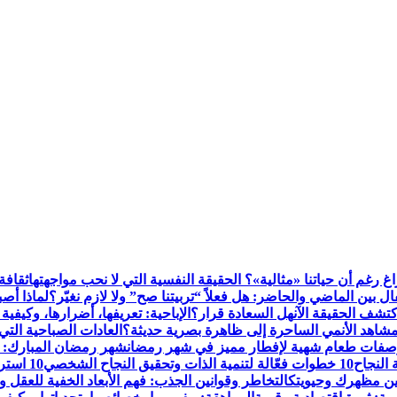
اغ رغم أن حياتنا «مثالية»؟ الحقيقة النفسية التي لا نحب مواجهتها
ثقافة
 بين الماضي والحاضر: هل فعلاً “تربيتنا صح” ولا لازم نغيّر؟
لماذا أص
تشف الحقيقة الآن
هل السعادة قرار؟
الإباحية: تعريفها، أضرارها، وكيفية
شاهد الأنمي الساحرة إلى ظاهرة بصرية حديثة؟
العادات الصباحية التي 
فات طعام شهية لإفطار مميز في شهر رمضان
شهر رمضان المبارك: فضا
 النجاح
10 خطوات فعّالة لتنمية الذات وتحقيق النجاح الشخصي
10 استراتيجيات لإدارة الشؤون المالية الشخصية باحترافية
التخاطر وقوانين الجذب: فهم الأبعاد الخفية للعقل 