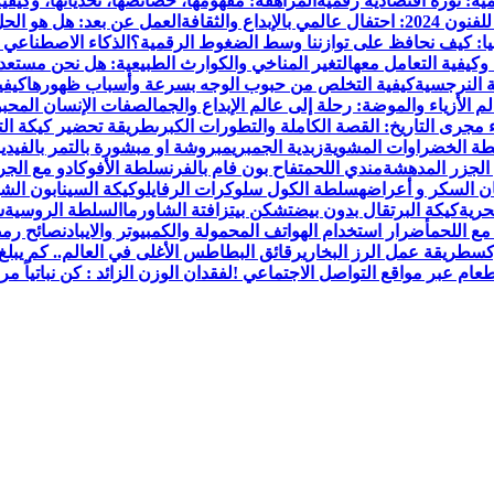
ية: ثورة اقتصادية رقمية
المراهقة: مفهومها، خصائصها، تحدياتها، وكيفية
الإبداع والثقافة
العمل عن بعد: هل هو الحل 
يا: كيف نحافظ على توازننا وسط الضغوط الرقمية؟
الذكاء الاصطناعي 
 وكيفية التعامل معه
التغير المناخي والكوارث الطبيعية: هل نحن مستعد
 النرجسية
كيفية التخلص من حبوب الوجه بسرعة وأسباب ظهورها
كيفي
م الأزياء والموضة: رحلة إلى عالم الإبداع والجمال
صفات الإنسان المحبوب
 مجرى التاريخ: القصة الكاملة والتطورات الكبرى
طريقة تحضير كيكة الت
ة الخضراوات المشوية
زبدية الجمبري
مبروشة او مبشورة بالتمر بالفيدي
لجزر المدهشة
مندي اللحم
تفاح بون فام بالفرن
سلطة الأفوكادو مع الجر
ن السكر و أعراضه
سلطة الكول سلو
كرات الرفايلو
كيكة السينابون الش
حرية
كيكة البرتقال بدون بيض
تشكن بيتزا
فتة الشاورما
السلطة الروسية
ش
ع اللحم
أضرار استخدام الهواتف المحمولة والكمبيوتر والايباد
نصائح رمض
كس
طريقة عمل الرز البخاري
رقائق البطاطس الأغلى في العالم.. كم يبلغ 
عام عبر مواقع التواصل الاجتماعي !
لفقدان الوزن الزائد : كن نباتياً م
مال، وصفات الطبخ، العلاقة الزوجية، الأبراج، الفن والثقافة، والتكن
والعناية الشخصية. الموقع مقسم بوضوح إلى أقسام ليسهل التنقل ويض