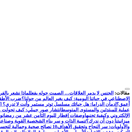
التجاوز
إلى
مقالات:
الجنس لا يدمر العلاقات… الصمت حوله يفعل
لماذا نشعر بالفر
المحتوى
الاصطناعي في حياتنا اليومية: كيف يغير العالم من حولنا؟
ضرب الأطفال
أعمق؟
إدمان الدراما: هل حياتك مسلسل توتر مستمر وأنت لا تدري؟ اك
عملية للمبتدئين والمستوى المتوسط
انتشار صور جيبلي: كيف تحولت م
الإلكتروني وكيفية تجنبها
وصفات إفطار لليوم الثامن عشر من رمضان
وص
ميزانيتنا دون أن ندرك؟
تنمية الذات و سر بناء الشخصية القوية وصناعة
والأولويات: سر النجاح وتحقيق الأهداف
10 نصائح صحية وجمالية لتحسين مظهرك وحيويتك