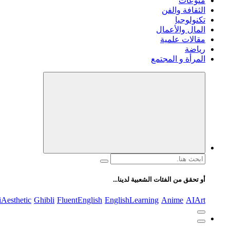
منوعات
الثقافة والفن
تكنولوجيا
المال والأعمال
مقالات علمية
رياضة
المرأة و المجتمع
البحث
عن:
أو تحقق من الفئات الشعبية لدينا...
iAesthetic
Ghibli
FluentEnglish
EnglishLearning
Anime
AIArt