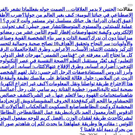
مقالات:
الجنس لا يدمر العلاقات… الصمت حوله يفعل
لماذا نشعر بالفر
الاصطناعي في حياتنا اليومية: كيف يغير العالم من حولنا؟
ضرب الأطفال
أعمق؟
إدمان الدراما: هل حياتك مسلسل توتر مستمر وأنت لا تدري؟ اك
عملية للمبتدئين والمستوى المتوسط
انتشار صور جيبلي: كيف تحولت م
الإلكتروني وكيفية تجنبها
وصفات إفطار لليوم الثامن عشر من رمضان
وص
ميزانيتنا دون أن ندرك؟
تنمية الذات و سر بناء الشخصية القوية وصناعة
والأولويات: سر النجاح وتحقيق الأهداف
10 نصائح صحية وجمالية لتحسين مظهرك وحيويتك
التركيز وتشتت الانتباه: الأسباب، الأعراض، وطرق العلاج
العملات الرقم
كل ما تحتاج إلى معرفته عن “فيتامين الشمس”
مهرجان قطر الدولي للفنون 2024: احتفال عالمي ب
التعليم: كيف يُغيّر مستقبل التعلّم؟
الصحة النفسية في عصر التكنولوج
التدخين: أضراره، أسبابه، وطرق الإقلاع عنه
الاكتئاب: أسبابه، أعراضه،
وأبرز الدروس المستفادة
صفات الرجل النرجسي: دليل لفهم الشخصية
الزيت عن الملابس: حلول فعّالة للحفاظ على ملابسك نظيفة وأنيقة
عال
هذا الاختراع طريقة تواصلنا ونقل المعلومات؟
كيف غير اختراع الكهرباء
بصحبة ابنته تالية
بالصور: خطوبة الفنانة ريم سامي على رجل أعمال
سلط
شاهين
استخدامات القهوة ربما لاتعلم عنها .. غير الشرب
اكتشف خصائص ا
اللحم
شاورما اللحم التركية
فخذة الخروف المشوي
ساندويش الزنجر
إدما
المحشية
كروكيت البطاطس
أصابع البسكويت المالح
كباب المأكولات الب
الدقوس الحار
معمول العيد بالزبادي
طريقة عمل القطايف
طاجن البطاطا م
لبشرتك
أحدث طريقة لفقدان الوزن ..
افضل كريم للوجه بمفعول البوتو
اللوتس : مقاديرها وطريقة عملها
هذا ما يحدث لكم إن شاهدتم صور الط
من يحرك دمية أبلة فاهيتا ؟