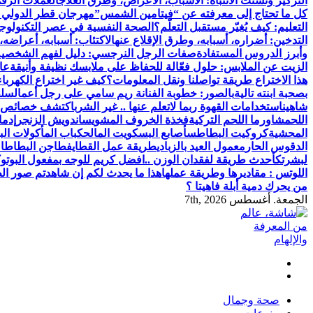
التركيز وتشتت الانتباه: الأسباب، الأعراض، وطرق العلاج
العملات الرقم
كل ما تحتاج إلى معرفته عن “فيتامين الشمس”
مهرجان قطر الدولي للفنون 2024: احتفال عالمي ب
التعليم: كيف يُغيّر مستقبل التعلّم؟
الصحة النفسية في عصر التكنولوج
التدخين: أضراره، أسبابه، وطرق الإقلاع عنه
الاكتئاب: أسبابه، أعراضه،
وأبرز الدروس المستفادة
صفات الرجل النرجسي: دليل لفهم الشخصية
الزيت عن الملابس: حلول فعّالة للحفاظ على ملابسك نظيفة وأنيقة
عال
هذا الاختراع طريقة تواصلنا ونقل المعلومات؟
كيف غير اختراع الكهرباء
بصحبة ابنته تالية
بالصور: خطوبة الفنانة ريم سامي على رجل أعمال
سلط
شاهين
استخدامات القهوة ربما لاتعلم عنها .. غير الشرب
اكتشف خصائص ا
اللحم
شاورما اللحم التركية
فخذة الخروف المشوي
ساندويش الزنجر
إدما
المحشية
كروكيت البطاطس
أصابع البسكويت المالح
كباب المأكولات الب
الدقوس الحار
معمول العيد بالزبادي
طريقة عمل القطايف
طاجن البطاطا م
لبشرتك
أحدث طريقة لفقدان الوزن ..
افضل كريم للوجه بمفعول البوتو
اللوتس : مقاديرها وطريقة عملها
هذا ما يحدث لكم إن شاهدتم صور الط
من يحرك دمية أبلة فاهيتا ؟
الجمعة. أغسطس 7th, 2026
شاشة هي منصة شاملة تقدم محتوى متنوعًا يغطي مواضيع مثل الصحة والج
أسلوب الحياة الحديث، بالإضافة إلى تغطية مواضيع تتعلق بالأمومة 
صحة وجمال