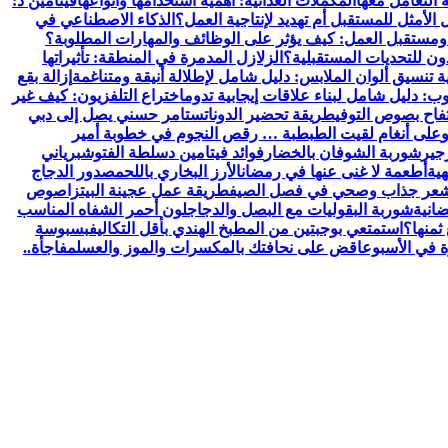
 التعامل معها
المكملات الغذائية: أهمية استخدامها وأنواعها
فيتامين د:
الأمثل للمستقبل أم تهديد لإنتاجية العمل؟
الذكاء الاصطناعي في
ومستقبل العمل: كيف يؤثر على الوظائف والمهارات المطلوبة؟
ون للتحديات المستقبلية؟
الزلازل المدمرة في المنطقة: تأثيراتها
ة تنسيق ألوان الملابس: دليل شامل لإطلالة أنيقة ومتناغمة
إزالة بقع
: دليل شامل لبناء علاقات إيجابية تدوم
اختراع التلفزيون: كيف غير
فاح بصوص التوفي
طريقة تحضير الدوناتس
تامر حسني يصل إلى دبي
و
على أنغام لقيت الطبطبة … رقص النجوم في خطوبة أمير
جير
شوربة الشوفان بالخضار
فوائد فيتامين د
سلطة الفتوش
برياني
هية
أطعمة لا غنى عنها في رمضان
الأرز البخاري باللحم
صدور الدجاج
عر جذاب وصحي في فصل الصيف
طريقة عمل عجينة البيتزا
صوص
انية
شوربة البقوليات مع البصل والدجاج
لون أحمر الشفاه المناسب
ثمنها؟
استمتعي بوجبتين من المطبخ الهندي بأقل التكاليف
بسبوسة
رة في الأسبوع
اقض على نحافتك بالمكسرات والموز والعسل
مفاجأة..
ولوجيا. يتميز الموقع بتقديم مقالات عملية ونصائح يومية تركز على
من تقديم تجربة مستخدم سلسة