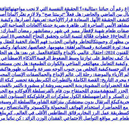
اغ رغم أن حياتنا «مثالية»؟ الحقيقة النفسية التي لا نحب مواجهتها
ثقافة
 بين الماضي والحاضر: هل فعلاً “تربيتنا صح” ولا لازم نغيّر؟
لماذا أص
تشف الحقيقة الآن
هل السعادة قرار؟
الإباحية: تعريفها، أضرارها، وكيفية
شاهد الأنمي الساحرة إلى ظاهرة بصرية حديثة؟
العادات الصباحية التي 
فات طعام شهية لإفطار مميز في شهر رمضان
شهر رمضان المبارك: فضا
 النجاح
10 خطوات فعّالة لتنمية الذات وتحقيق النجاح الشخصي
10 استراتيجيات لإدارة الشؤون المالية الشخصية باحترافية
التخاطر وقوانين الجذب: فهم الأبعاد الخفية للعقل 
ية: ثورة اقتصادية رقمية
المراهقة: مفهومها، خصائصها، تحدياتها، وكيفية
الإبداع والثقافة
العمل عن بعد: هل هو الحل 
يا: كيف نحافظ على توازننا وسط الضغوط الرقمية؟
الذكاء الاصطناعي 
 وكيفية التعامل معه
التغير المناخي والكوارث الطبيعية: هل نحن مستعد
 النرجسية
كيفية التخلص من حبوب الوجه بسرعة وأسباب ظهورها
كيفي
م الأزياء والموضة: رحلة إلى عالم الإبداع والجمال
صفات الإنسان المحبوب
 مجرى التاريخ: القصة الكاملة والتطورات الكبرى
طريقة تحضير كيكة الت
ة الخضراوات المشوية
زبدية الجمبري
مبروشة او مبشورة بالتمر بالفيدي
لجزر المدهشة
مندي اللحم
تفاح بون فام بالفرن
سلطة الأفوكادو مع الجر
ن السكر و أعراضه
سلطة الكول سلو
كرات الرفايلو
كيكة السينابون الش
حرية
كيكة البرتقال بدون بيض
تشكن بيتزا
فتة الشاورما
السلطة الروسية
ش
ع اللحم
أضرار استخدام الهواتف المحمولة والكمبيوتر والايباد
نصائح رمض
كس
طريقة عمل الرز البخاري
رقائق البطاطس الأغلى في العالم.. كم يبلغ 
عام عبر مواقع التواصل الاجتماعي !
لفقدان الوزن الزائد : كن نباتياً م