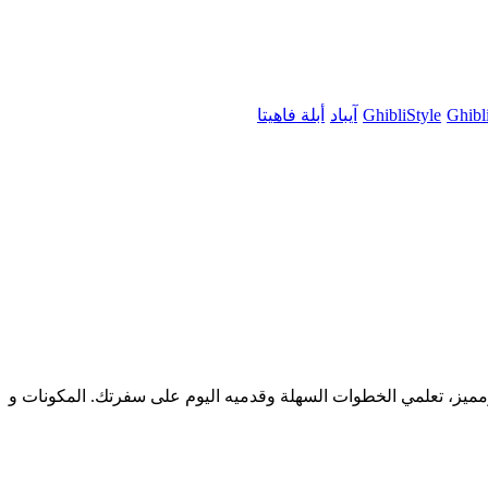
Ghibl
GhibliStyle
آيباد
أبلة فاهيتا
ومميز، تعلمي الخطوات السهلة وقدميه اليوم على سفرتك. المكونات و