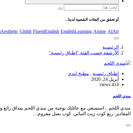
البحث
عن:
أو تحقق من الفئات الشعبية لدينا...
iAesthetic
Ghibli
FluentEnglish
EnglishLearning
Anime
AIArt
الرئيسية
الأرشفة حسب الفئة "اطباق رئيسية"
اطباق رئيسية
,
مطبخ ليدي
أبريل 24, 2020
414 views
مندي اللحم
مندي اللحم .. استمتعي مع عائلتك بوجبة من مندي اللحم بمذاق رائع 
المقادير: ربع كوب زيت النباتي. كوب بصل مفروم…