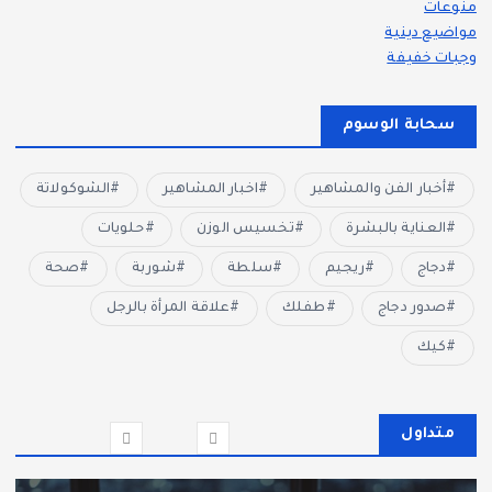
منوعات
مواضيع دينية
وجبات خفيفة
سحابة الوسوم
أخبار الفن والمشاهير
اخبار المشاهير
الشوكولاتة
العناية بالبشرة
تخسيس الوزن
حلويات
دجاج
ريجيم
سلطة
شوربة
صحة
صدور دجاج
طفلك
علاقة المرأة بالرجل
كيك
متداول