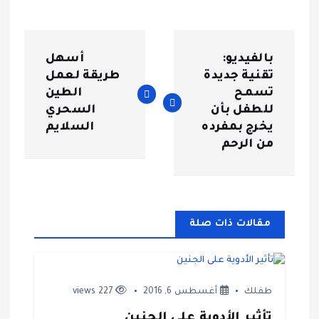
ت
بالفيديو:
أسهل
ص
تقنية جديدة
طريقة لعمل
تسمح
الطين
فّ
للطفل بأن
السحري
يخرج بمفرده
السلايم
ح
من الرحم
ا
ل
مقالات ذات صلة
م
ق
طفلك
أغسطس 6, 2016
227 views
تأثير الأدوية على الجنين