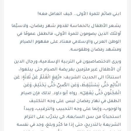
ابني صائم للمرة الأولى.. كيف اتعامل معه!
يشعر الأطفال بالحماسة لقدوم شهر رمضان، ولاسيّما
أولئك الذين يصومون للمرة الأولى، فالطفل عمومًا في
الوطن العربي والإسلامي معتاد على مفهوم الصيام
ومشهد رمضان وطقوسه.
ويرى الاختصاصيون في التربية الإسلامية، ورجال الدين
أن الأطفال غير ملزمين بفريضة الصيام حتى يبلغوا،
استنادًا الى الحديث الشريف: «رُفِعَ الْقَلَمُ عَنْ ثَلاثَةٍ: عَن
النَّائِمِ حَتَّى يَسْتَيْقِظَ، وَعَن الصَّبِيِّ حَتَّى يَحْتَلِمَ، وَعَن
الْمَجْنُونِ حَتَّى يَعْقِلَ». رواه أبو داود. لذلك فإن صيام
الطفل في نهار رمضان ليس على وجه التكليف
والوجوب، وإنما على وجه التحبيب والترغيب، ويبدأ
استحبابًا من سن السابعة، كي يتدرّب على التزام
الشريعة بالتدريج، حتى إذا ما كبُر وبلغ، وجد في نفسه