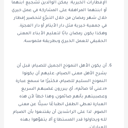
الإفطارات الخيرية: يمكن الوالدين تشجيع ابنهما
أو ابنتهما المراهقة على المشاركة في عمل خيري
خلال شهر رمضان من خلال التبرّع لتحضير إفطار
في جمعية خيرية مثل دار الأيتام أو دار العجزة.
وهكذا يكون رمضان بابًا لتعليم الأبناء المعنى
الحقيقي للعمل الخيري وبطريقة ملموسة.
أن يكون الأهل النموذج الجميل للصيام: قبل أن
يشرح الأهل معنى الصيام، عليهم أن يكونوا
النموذج السليم للصيام، فكثيرًا ما نسمع عبارة
«دعني أنا صائم»، أي يبررون غضبهم السريع
وعصبيتهم بأنهم صائمون، وهذا خطأ لأن هذه
العبارة تعطي الطفل انطباعًا سيئًا عن معنى
الصوم. لذا على الراشدين أن يقتنعوا بأن الصيام
لله ويحاولوا قدر المستطاع ألا يتفوّهوا بهذه
العبارات.