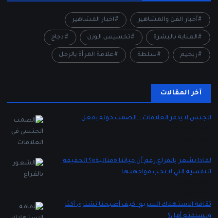
أخبار الفن والمشاهير
اخبار المشاهير
العناية بالبشرة
تخسيس الوزن
دجاج
ريجيم
سلطة
علاقة المرأة بالرجل
آخر المقالات
الجنس لا يدمر العلاقات… الصمت حوله يفعل
بواسطة Lady 2
يناير 5, 2026
لماذا نشعر بالفراغ رغم أن حياتنا «مثالية»؟ الحقيقة
النفسية التي لا نحب مواجهتها
بواسطة Lady 2
ديسمبر 16, 2025
ثقافة الاستهلاك السريع: كيف أصبحنا نشتري أكثر
ونستمتع أقل؟