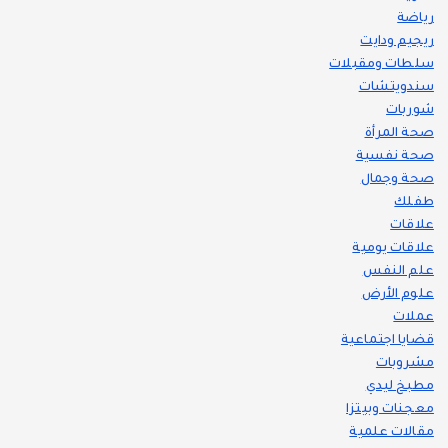
رياضة
ريجيم ودايت
سلطات ومقبلات
سندويتشات
شوربات
صحة المرأة
صحة نفسية
صحة وجمال
طفلك
علاقات
علاقات يومية
علم النفس
علوم الأرض
عملات
قضايا اجتماعية
مشروبات
مطبخ ليدي
معجنات وبيتزا
مقالات علمية