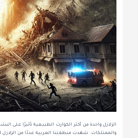
الزلازل واحدة من أكثر الكوارث الطبيعية تأثيرًا على الب
والممتلكات. شهدت منطقتنا العربية عددًا من الزلازل ال