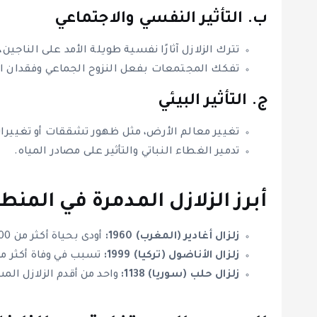
ب. التأثير النفسي والاجتماعي
تترك الزلازل آثارًا نفسية طويلة الأمد على الناجين
تفكك المجتمعات بفعل النزوح الجماعي وفقدان ا
ج. التأثير البيئي
تغيير معالم الأرض، مثل ظهور تشققات أو تغيير
تدمير الغطاء النباتي والتأثير على مصادر المياه.
أبرز الزلازل المدمرة في المنط
زلزال أغادير (المغرب) 1960:
أودى بحياة أكثر من 15,000 شخص.
زلزال الأناضول (تركيا) 1999:
تسبب في وفاة أكثر من 17,000 شخص وأضرار كبيرة في البنية الت
زلزال حلب (سوريا) 1138:
واحد من أقدم الزلازل الم