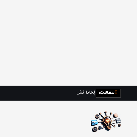
ل
م
ا
ذ
ا
ن
ش
ع
ر
ب
ا
ل
ف
ر
مقالات: