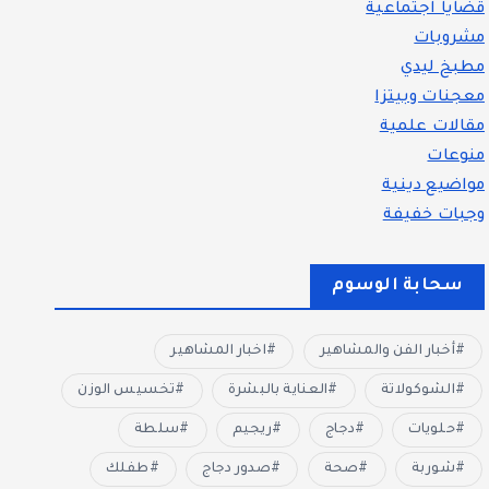
قضايا اجتماعية
مشروبات
مطبخ ليدي
معجنات وبيتزا
مقالات علمية
منوعات
مواضيع دينية
وجبات خفيفة
سحابة الوسوم
أخبار الفن والمشاهير
اخبار المشاهير
الشوكولاتة
العناية بالبشرة
تخسيس الوزن
حلويات
دجاج
ريجيم
سلطة
شوربة
صحة
صدور دجاج
طفلك