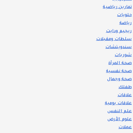
تمارين رياضية
حلويات
رياضة
ريجيم ودايت
سلطات ومقبلات
سندويتشات
شوربات
صحة المرأة
صحة نفسية
صحة وجمال
طفلك
علاقات
علاقات يومية
علم النفس
علوم الأرض
عملات