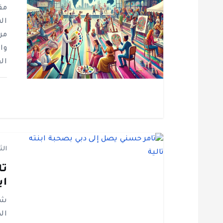
م
مق
ق
من
وا
ا
ال
ل
ا
ت
الث
تا
اب
شا
ال