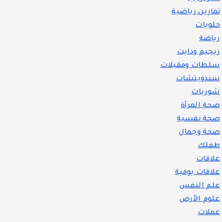
تمارين رياضية
حلويات
رياضة
ريجيم ودايت
سلطات ومقبلات
سندويتشات
شوربات
صحة المرأة
صحة نفسية
صحة وجمال
طفلك
علاقات
علاقات يومية
علم النفس
علوم الأرض
عملات