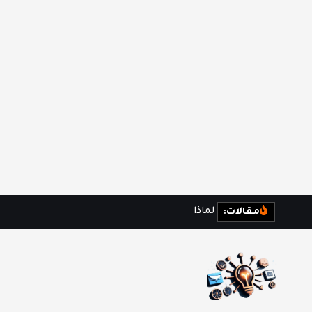
ل
م
ا
ذ
ا
ن
ش
ع
ر
ب
مقالات: