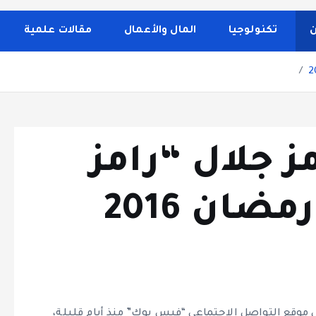
 الصحة والجمال، وصفات الطبخ، العلاقة الزوجية، الأبراج، الفن 
إلى تغطية مواضيع تتعلق بالأمومة والعناية الشخصية. الموقع م
ن
تكنولوجيا
المال والأعمال
مقالات علمية
ز جلال “رامز
مضان 2016
لرسمية الخاصة بشاشة mbc مصر على موقع التواصل الإجتماعي “فيس بوك” منذ أيام قليلة،