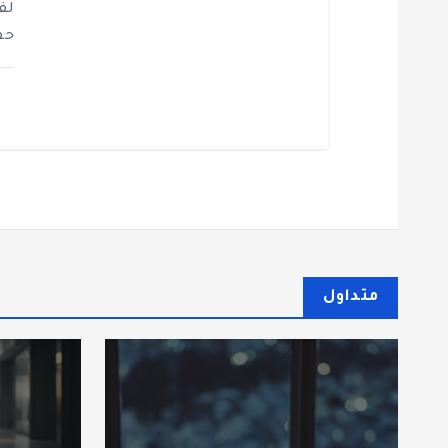
حفل 
متداول