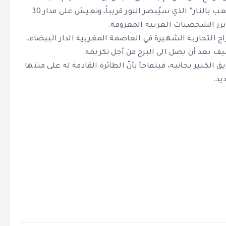
الإعلان الرسمي لبرنامج النجم رامز جلال الجديد “رامز بيلعب بالنار” الذي سيُبصر النور قريباً، ونعيش على مدار 30
برز الشخصيات العربية المعروفة.
أبراج التجاربة الشهيرة في العاصمة المغربية الدار البيضاء،
يف بعد أن يصل الى البرج من أجل تكريمه.
كبير بجانبه، فيتفاجأ بأنّ الطائرة القادمة له على متنها
يد.