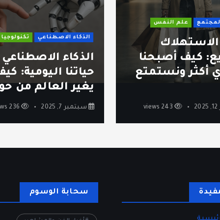
المجتمع
علم النفس
الذكاء الاصطناعي
تكنولوجيا
 الاستهلاك
ع: كيف أصبحنا
الذكاء الاصطناعي 
 أكثر ونستمتع
حياتنا اليومية: كي
يغير العالم من حول
2
243 views
سبتمبر 7, 2025
236 views
فيدة
سحابة الوسوم
ئيسية