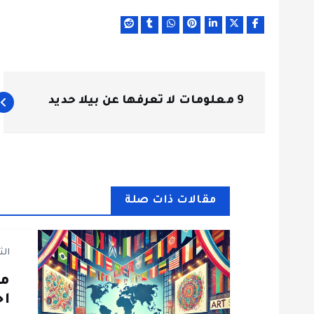
ت
9 معلومات لا تعرفها عن بيلا حديد
ص
فّ
ح
مقالات ذات صلة
ا
الث
ل
اح