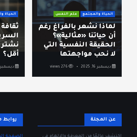
الحياة والمجتمع
علم النفس
الحياة و
لماذا نشعر بالفراغ رغم
ثقافة
أن حياتنا «مثالية»؟
السري
الحقيقة النفسية التي
نشتري
لا نحب مواجهتها
أقل؟
ديسمبر 16, 2025
276 views
ديسمبر 12, 025
عن المجلة
روابط م
اكتشف عالمًا من المعرفة والإلهام في
الصفحة الر