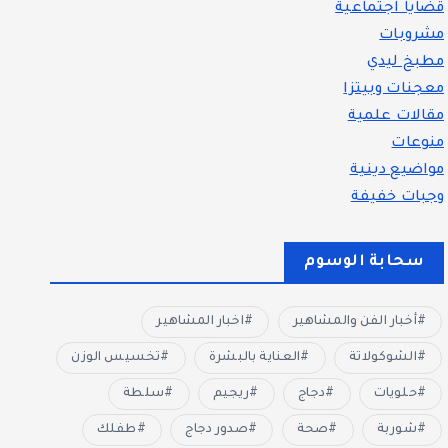
قضايا اجتماعية
مشروبات
مطبخ ليدي
معجنات وبيتزا
مقالات علمية
منوعات
مواضيع دينية
وجبات خفيفة
سحابة الوسوم
أخبار الفن والمشاهير
اخبار المشاهير
الشوكولاتة
العناية بالبشرة
تخسيس الوزن
حلويات
دجاج
ريجيم
سلطة
شوربة
صحة
صدور دجاج
طفلك