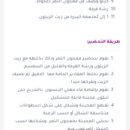
كيلو ونصف من معجون التمر (عجوة).
رشة قرفة.
1 إلى 2ملعقة كيبرة من زيت الزيتون.
طريقة التحضير:
نقوم بتحضير معجون التمر وذلك بخلطه مع زيت
الزيتون ورشة القرفة والقليل من السمسم.
نقوم بخلط المقادير الجافة معا الدقيق ثم نضيف
الزيت ونفركها جيدا .
نقوم بإضافة ماء مغلي الينسون بالتدريج حتى
تتكون عجينة قابلة للتشكيل .
تقطع العجينة وتشكل على شكل اسطوانات
متناسقة الشكل أو حسب الرغبة .
نحشي العجينة بمعجون التمر .ونشكلها حسب
الشكل المرغوب فيه .