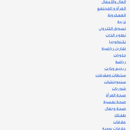
المال والأعمال
المرأة و المجتمع
المعكرونة
تربية
تسويق الكتروني
تطوير الذات
تكنولوجيا
تمارين رياضية
حلويات
رياضة
ريجيم ودايت
سلطات ومقبلات
سندويتشات
شوربات
صحة المرأة
صحة نفسية
صحة وجمال
طفلك
علاقات
علاقات يومية