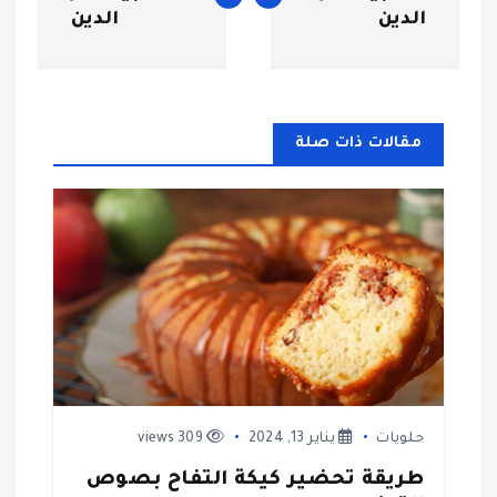
ص
الدين
الدين
فّ
ح
مقالات ذات صلة
ا
ل
م
ق
ا
ل
حلويات
يناير 13, 2024
309 views
ا
طريقة تحضير كيكة التفاح بصوص