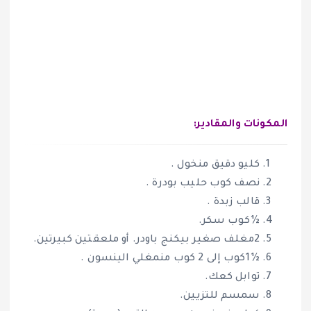
المكونات والمقادير:
كليو دقيق منخول .
نصف كوب حليب بودرة .
قالب زبدة .
½كوب سكر.
2مغلف صغير بيكنج باودر. أو ملعقتين كبيرتين.
½1كوب إلى 2 كوب منمغلي الينسون .
توابل كعك.
سمسم للتزيين.