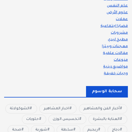
علم النفس
علوم الأرض
عملات
قضايا اجتماعية
مشروبات
مطبخ ليدي
معجنات وبيتزا
مقالات علمية
منوعات
مواضيع دينية
وجبات خفيفة
سحابة الوسوم
أخبار الفن والمشاهير
اخبار المشاهير
الشوكولاتة
العناية بالبشرة
تخسيس الوزن
حلويات
دجاج
ريجيم
سلطة
شوربة
صحة