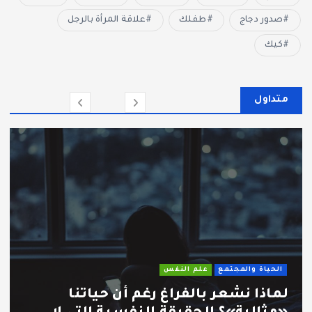
صدور دجاج
طفلك
علاقة المرأة بالرجل
كيك
متداول
الحياة والمجتمع
علم النفس