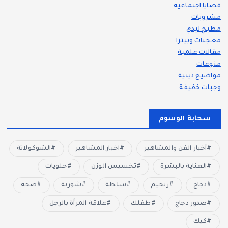
قضايا اجتماعية
مشروبات
مطبخ ليدي
معجنات وبيتزا
مقالات علمية
منوعات
مواضيع دينية
وجبات خفيفة
سحابة الوسوم
أخبار الفن والمشاهير
اخبار المشاهير
الشوكولاتة
العناية بالبشرة
تخسيس الوزن
حلويات
دجاج
ريجيم
سلطة
شوربة
صحة
صدور دجاج
طفلك
علاقة المرأة بالرجل
كيك