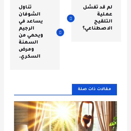
ت
لم قد تفشل
تناول
ص
عملية
الشوفان
التلقيح
يساعد في
فّ
الاصطناعي؟
الرجيم
ويحمي من
ح
السمنة
ومرض
ا
السكري.
ل
م
مقالات ذات صلة
ق
ا