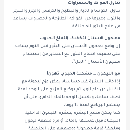
تناول الفواكه والخضراوات
تناول الكوسا والخيار والبطيخ والكرفس والجزر والبنجر
والتوت وغيرها من الفواكه الطازجة والخضروات يساعد
فى علاج البثور المختلفة.
معجون الاسنان لتخفيف إنتفاخ الحبوب
إن وضع معجون الأسنان على البثور قبل النوم يساعد
على تخفيف انتفاخ البثور مع التحذير من إستخدام
معجون الأسنان “الجل”.
مع الليمون … مشكلة الحبوب تهون!
إذا كانت البشرة غير حساسة، يمكن مزج ليمونة مع
القليل من ماء الورد ثم يوضع المزيج على الوجه لمدة
نصف ساعة، ويغسل الوجه بالماء الدافئ، على أن
يستمر البرنامج لمدة 15 يوما.
كما يمكن مسح البشرة بقشرة الليمون الداخلية
البيضاء قبل غسلها بالماء، أو مزج ملعقة ليمون
وملعقة قرفة مطحونة ووضعهم على المنطقة