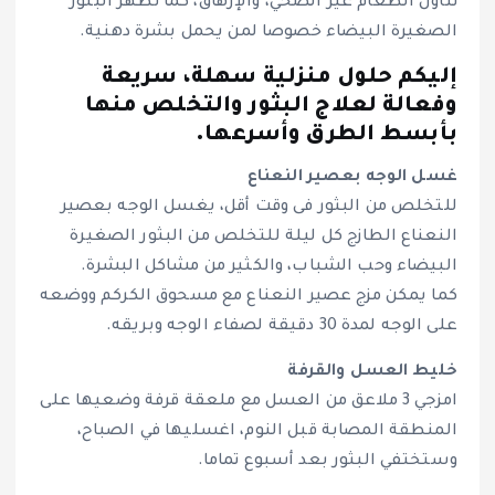
تناول الطعام غير الصحي، والإرهاق، كما تظهر البثور
الصغيرة البيضاء خصوصا لمن يحمل بشرة دهنية.
إليكم حلول منزلية سهلة، سريعة
وفعالة لعلاج البثور والتخلص منها
بأبسط الطرق وأسرعها.
غسل الوجه بعصير النعناع
للتخلص من البثور فى وقت أقل، يغسل الوجه بعصير
النعناع الطازج كل ليلة للتخلص من البثور الصغيرة
البيضاء وحب الشباب، والكثير من مشاكل البشرة.
كما يمكن مزج عصير النعناع مع مسحوق الكركم ووضعه
على الوجه لمدة 30 دقيقة لصفاء الوجه وبريقه.
خليط العسل والقرفة
امزجي 3 ملاعق من العسل مع ملعقة قرفة وضعيها على
المنطقة المصابة قبل النوم، اغسليها في الصباح،
وستختفي البثور بعد أسبوع تماما.