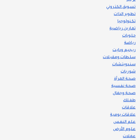
تسويق الكتروني
تطوير الذات
تكنولوجيا
تمارين رياضية
حلويات
رياضة
ريجيم ودايت
سلطات ومقبلات
سندويتشات
شوربات
صحة المرأة
صحة نفسية
صحة وجمال
طفلك
علاقات
علاقات يومية
علم النفس
علوم الأرض
عملات