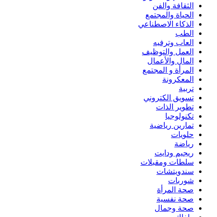
الثقافة والفن
الحياة والمجتمع
الذكاء الاصطناعي
الطب
العاب وترفيه
العمل والتوظيف
المال والأعمال
المرأة و المجتمع
المعكرونة
تربية
تسويق الكتروني
تطوير الذات
تكنولوجيا
تمارين رياضية
حلويات
رياضة
ريجيم ودايت
سلطات ومقبلات
سندويتشات
شوربات
صحة المرأة
صحة نفسية
صحة وجمال