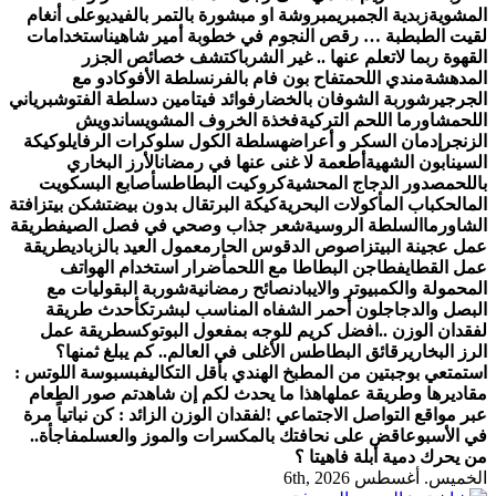
المشوية
زبدية الجمبري
مبروشة او مبشورة بالتمر بالفيديو
على أنغام
لقيت الطبطبة … رقص النجوم في خطوبة أمير شاهين
استخدامات
القهوة ربما لاتعلم عنها .. غير الشرب
اكتشف خصائص الجزر
المدهشة
مندي اللحم
تفاح بون فام بالفرن
سلطة الأفوكادو مع
الجرجير
شوربة الشوفان بالخضار
فوائد فيتامين د
سلطة الفتوش
برياني
اللحم
شاورما اللحم التركية
فخذة الخروف المشوي
ساندويش
الزنجر
إدمان السكر و أعراضه
سلطة الكول سلو
كرات الرفايلو
كيكة
السينابون الشهية
أطعمة لا غنى عنها في رمضان
الأرز البخاري
باللحم
صدور الدجاج المحشية
كروكيت البطاطس
أصابع البسكويت
المالح
كباب المأكولات البحرية
كيكة البرتقال بدون بيض
تشكن بيتزا
فتة
الشاورما
السلطة الروسية
شعر جذاب وصحي في فصل الصيف
طريقة
عمل عجينة البيتزا
صوص الدقوس الحار
معمول العيد بالزبادي
طريقة
عمل القطايف
طاجن البطاطا مع اللحم
أضرار استخدام الهواتف
المحمولة والكمبيوتر والايباد
نصائح رمضانية
شوربة البقوليات مع
البصل والدجاج
لون أحمر الشفاه المناسب لبشرتك
أحدث طريقة
لفقدان الوزن ..
افضل كريم للوجه بمفعول البوتوكس
طريقة عمل
الرز البخاري
رقائق البطاطس الأغلى في العالم.. كم يبلغ ثمنها؟
استمتعي بوجبتين من المطبخ الهندي بأقل التكاليف
بسبوسة اللوتس :
مقاديرها وطريقة عملها
هذا ما يحدث لكم إن شاهدتم صور الطعام
عبر مواقع التواصل الاجتماعي !
لفقدان الوزن الزائد : كن نباتياً مرة
في الأسبوع
اقض على نحافتك بالمكسرات والموز والعسل
مفاجأة..
من يحرك دمية أبلة فاهيتا ؟
الخميس. أغسطس 6th, 2026