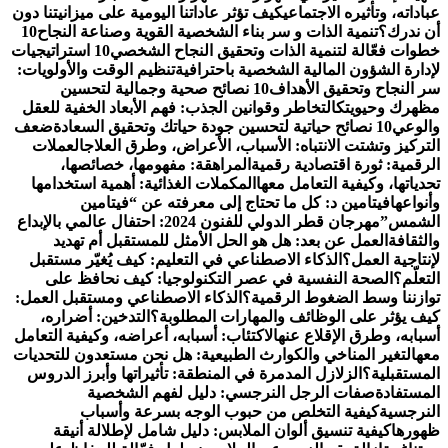
عباداته، وتأثيره الاجتماعي
كيف تؤثر عاداتنا اليومية على ميزانيتنا دون
أن ندرك؟
تنمية الذات و سر بناء الشخصية القوية وصناعة النجاح
10
خطوات فعّالة لتنمية الذات وتحقيق النجاح الشخصي
10 استراتيجيات
لإدارة الشؤون المالية الشخصية باحترافية
تنظيم الوقت والأولويات:
سر النجاح وتحقيق الأهداف
10 نصائح صحية وجمالية لتحسين
مظهرك وحيويتك
التخاطر وقوانين الجذب: فهم الأبعاد الخفية للعقل
والوعي
10 نصائح حياتية لتحسين جودة حياتك وتحقيق السعادة
ضعف
التركيز وتشتت الانتباه: الأسباب، الأعراض، وطرق العلاج
العملات
الرقمية: ثورة اقتصادية رقمية
المراهقة: مفهومها، خصائصها،
تحدياتها، وكيفية التعامل معها
المكملات الغذائية: أهمية استخدامها
وأنواعها
فيتامين د: كل ما تحتاج إلى معرفته عن “فيتامين
الشمس”
مهرجان قطر الدولي للفنون 2024: احتفال عالمي بالإبداع
والثقافة
العمل عن بعد: هل هو الحل الأمثل للمستقبل أم تهديد
لإنتاجية العمل؟
الذكاء الاصطناعي في التعليم: كيف يُغيّر مستقبل
التعلّم؟
الصحة النفسية في عصر التكنولوجيا: كيف نحافظ على
توازننا وسط الضغوط الرقمية؟
الذكاء الاصطناعي ومستقبل العمل:
كيف يؤثر على الوظائف والمهارات المطلوبة؟
التدخين: أضراره،
أسبابه، وطرق الإقلاع عنه
الاكتئاب: أسبابه، أعراضه، وكيفية التعامل
معه
التغير المناخي والكوارث الطبيعية: هل نحن مستعدون للتحديات
المستقبلية؟
الزلازل المدمرة في المنطقة: تأثيراتها وأبرز الدروس
المستفادة
صفات الرجل النرجسي: دليل لفهم الشخصية
النرجسية
كيفية التخلص من حبوب الوجه بسرعة وأسباب
ظهورها
كيفية تنسيق ألوان الملابس: دليل شامل لإطلالة أنيقة