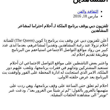
الثقافة والفن
مارس 18, 2016
تلفزيون دبي يوقف برنامج الملكة لـ أحلام احتراما لمشاعر
المشاهدين
أعلن تلفزيون دبي عن وقف بث برنامج ذا كوين (The Queen) للفنانة
احلام نزولا عند رغبة المشاهدين وتقديراً لمشاعرهم، بعدما ابدى عدد
كبير من رواد مواقع التواصل الاجتماعي استياءهم من البرنامج
وطريقة تقديم احلام له.
واعتبر بعض الناشطين على مواقع التواصل الاجتماعي ان أحلام
تستعبد المشتركين وتذلهم في فقرات برنامجها، وتلعب عليهم دور
الملكة، الامر الذي استجابت له ادارة المحطة على الفور وأوقفت بث
البرنامج بعد عرض حلقته الاولى.
احلام لم تعلق حتى الساعة على وقف برنامجها، وهي ردت على
متهميها بالغرور بالقول: “لم تر شيئاً من الغرور بعد”، ودعت عبر
“تويتر” الى مشاهدة الحلقات المقبلة.