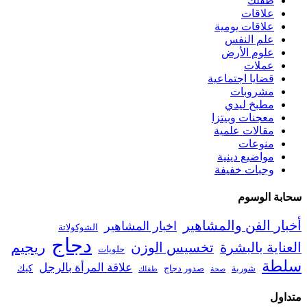
طفلك
علاقات
علاقات يومية
علم النفس
علوم الأرض
عملات
قضايا اجتماعية
مشروبات
مطبخ ليدي
معجنات وبيتزا
مقالات علمية
منوعات
مواضيع دينية
وجبات خفيفة
سحابة الوسوم
أخبار الفن والمشاهير
اخبار المشاهير
الشوكولاتة
دجاج
ريجيم
العناية بالبشرة
تخسيس الوزن
حلويات
سلطة
علاقة المرأة بالرجل
كيك
شوربة
صدور دجاج
صحة
طفلك
متداول