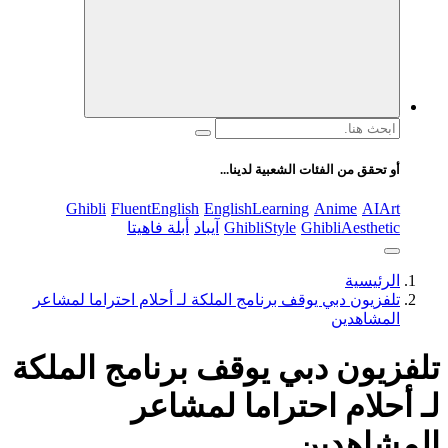
والثقافة، والتكنولوجيا. يتميز الموقع بتقديم مقالات عملية ونصائح
يومية تركز على أسلوب الحياة الحديث، بالإضافة إلى تغطية مواضيع
تتعلق بالأمومة والعناية الشخصية. الموقع مقسم بوضوح إلى أقسام
ليسهل التنقل ويضمن تقديم تجربة مستخدم سلسة
البحث
عن:
أو تحقق من الفئات الشعبية لدينا...
Ghibli
FluentEnglish
EnglishLearning
Anime
AIArt
GhibliAesthetic
GhibliStyle
آيباد
أبلة فاهيتا
الرئيسية
تلفزيون دبي يوقف برنامج الملكة لـ أحلام احتراما لمشاعر
المشاهدين
تلفزيون دبي يوقف برنامج الملكة
لـ أحلام احتراما لمشاعر
المشاهدين