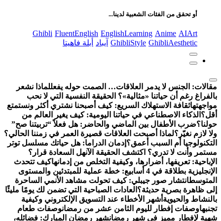
عن:
أو تحقق من الفئات الشعبية لدينا...
Ghibli
FluentEnglish
EnglishLearning
Anime
AIArt
GhibliAesthetic
GhibliStyle
آيباد
أبلة فاهيتا
مقالات:
الجنس لا يدمر العلاقات… الصمت حوله يفعل
لماذا نشعر
بالفراغ رغم أن حياتنا «مثالية»؟ الحقيقة النفسية التي لا نحب
مواجهتها
ثقافة الاستهلاك السريع: كيف أصبحنا نشتري أكثر ونستمتع
أقل؟
الذكاء الاصطناعي في حياتنا اليومية: كيف يغير العالم من
حولنا؟
ضرب الأطفال بين الماضي والحاضر: هل فعلاً “تربيتنا صح”
ولا لازم نغيّر؟
لماذا أصبحت العلاقات قصيرة العمر في زمننا الحالي؟
التكنولوجيا أم السبب أعمق؟
إدمان الدراما: هل حياتك مسلسل توتر
مستمر وأنت لا تدري؟ اكتشف الحقيقة الآن
هل السعادة قرار؟
الإباحية: تعريفها، أضرارها، وكيفية التخلص من إدمانها
كيف تتحدث
الإنجليزية بطلاقة في 4 أسابيع: خطة عملية للمبتدئين والمستوى
المتوسط
انتشار صور جيبلي: كيف تحولت مشاهد الأنمي الساحرة
إلى ظاهرة بصرية حديثة؟
العادات الصباحية التي تضمن لك يومًا مليئًا
بالنشاط والحيوية
أشهر الأخطاء عند التسويق الإلكتروني وكيفية
تجنبها
وصفات إفطار لليوم الثامن عشر من رمضان
وصفات طعام
شهية لإفطار مميز في شهر رمضان
شهر رمضان المبارك: فضائله،