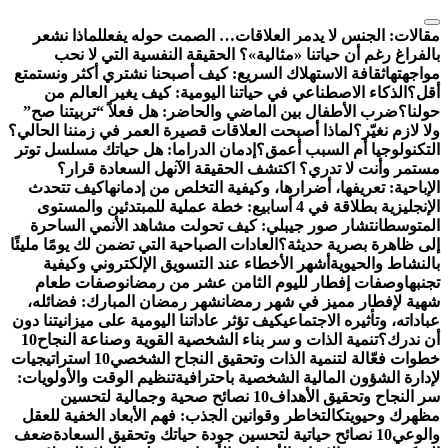
التجاوز
إلى
مقالات:
الجنس لا يدمر العلاقات… الصمت حوله يفعل
لماذا نشعر
المحتوى
بالفراغ رغم أن حياتنا «مثالية»؟ الحقيقة النفسية التي لا نحب
مواجهتها
ثقافة الاستهلاك السريع: كيف أصبحنا نشتري أكثر ونستمتع
أقل؟
الذكاء الاصطناعي في حياتنا اليومية: كيف يغير العالم من
حولنا؟
ضرب الأطفال بين الماضي والحاضر: هل فعلاً “تربيتنا صح”
ولا لازم نغيّر؟
لماذا أصبحت العلاقات قصيرة العمر في زمننا الحالي؟
التكنولوجيا أم السبب أعمق؟
إدمان الدراما: هل حياتك مسلسل توتر
مستمر وأنت لا تدري؟ اكتشف الحقيقة الآن
هل السعادة قرار؟
الإباحية: تعريفها، أضرارها، وكيفية التخلص من إدمانها
كيف تتحدث
الإنجليزية بطلاقة في 4 أسابيع: خطة عملية للمبتدئين والمستوى
المتوسط
انتشار صور جيبلي: كيف تحولت مشاهد الأنمي الساحرة
إلى ظاهرة بصرية حديثة؟
العادات الصباحية التي تضمن لك يومًا مليئًا
بالنشاط والحيوية
أشهر الأخطاء عند التسويق الإلكتروني وكيفية
تجنبها
وصفات إفطار لليوم الثامن عشر من رمضان
وصفات طعام
شهية لإفطار مميز في شهر رمضان
شهر رمضان المبارك: فضائله،
عباداته، وتأثيره الاجتماعي
كيف تؤثر عاداتنا اليومية على ميزانيتنا دون
أن ندرك؟
تنمية الذات و سر بناء الشخصية القوية وصناعة النجاح
10
خطوات فعّالة لتنمية الذات وتحقيق النجاح الشخصي
10 استراتيجيات
لإدارة الشؤون المالية الشخصية باحترافية
تنظيم الوقت والأولويات:
سر النجاح وتحقيق الأهداف
10 نصائح صحية وجمالية لتحسين
مظهرك وحيويتك
التخاطر وقوانين الجذب: فهم الأبعاد الخفية للعقل
والوعي
10 نصائح حياتية لتحسين جودة حياتك وتحقيق السعادة
ضعف