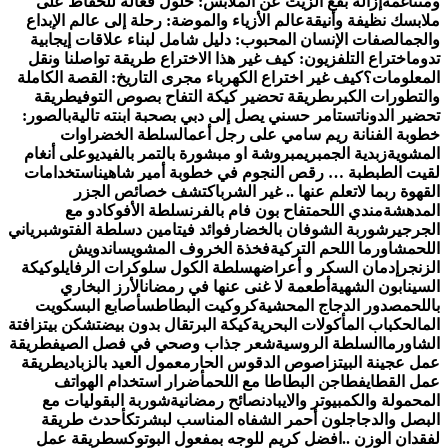
ومتناغمة
إزالة بقع الزيت عن الملابس: حلول فعّالة للحفاظ على
ملابسك نظيفة وأنيقة
عالم الأزياء والموضة: رحلة إلى عالم الإبداع
والجمال
صفات الإنسان المحبوب: دليل شامل لبناء علاقات إيجابية
تدوم
اختراع التلفزيون: كيف غير هذا الاختراع طريقة تواصلنا ونقل
المعلومات؟
كيف غير اختراع الكهرباء مجرى التاريخ: القصة الكاملة
والتطورات الكبرى
طريقة تحضير كيكة التفاح بصوص التوفي
طريقة
تحضير الدوناتس
تامر حسني يصل إلى دبي بصحبة ابنته تالية
بالصور:
خطوبة الفنانة ريم سامي على رجل أعمال
سلطة الخضراوات
المشوية
زبدية الجمبري
مبروشة او مبشورة بالتمر بالفيديو
على أنغام
لقيت الطبطبة … رقص النجوم في خطوبة أمير شاهين
استخدامات
القهوة ربما لاتعلم عنها .. غير الشرب
اكتشف خصائص الجزر
المدهشة
مندي اللحم
تفاح بون فام بالفرن
سلطة الأفوكادو مع
الجرجير
شوربة الشوفان بالخضار
فوائد فيتامين د
سلطة الفتوش
برياني
اللحم
شاورما اللحم التركية
فخذة الخروف المشوي
ساندويش
الزنجر
إدمان السكر و أعراضه
سلطة الكول سلو
كرات الرفايلو
كيكة
السينابون الشهية
أطعمة لا غنى عنها في رمضان
الأرز البخاري
باللحم
صدور الدجاج المحشية
كروكيت البطاطس
أصابع البسكويت
المالح
كباب المأكولات البحرية
كيكة البرتقال بدون بيض
تشكن بيتزا
فتة
الشاورما
السلطة الروسية
شعر جذاب وصحي في فصل الصيف
طريقة
عمل عجينة البيتزا
صوص الدقوس الحار
معمول العيد بالزبادي
طريقة
عمل القطايف
طاجن البطاطا مع اللحم
أضرار استخدام الهواتف
المحمولة والكمبيوتر والايباد
نصائح رمضانية
شوربة البقوليات مع
البصل والدجاج
لون أحمر الشفاه المناسب لبشرتك
أحدث طريقة
لفقدان الوزن ..
افضل كريم للوجه بمفعول البوتوكس
طريقة عمل