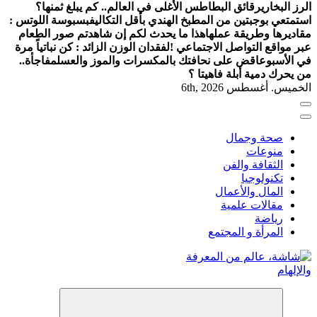
الرز البخاري
رقائق البطاطس الأغلى في العالم.. كم يبلغ ثمنها؟
استمتعي بوجبتين من المطبخ الهندي بأقل التكاليف
بسبوسة اللوتس :
مقاديرها وطريقة عملها
هذا ما يحدث لكم إن شاهدتم صور الطعام
عبر مواقع التواصل الاجتماعي !
لفقدان الوزن الزائد : كن نباتياً مرة
في الأسبوع
اقض على نحافتك بالمكسرات والموز والعسل
مفاجأة..
من يحرك دمية أبلة فاهيتا ؟
الخميس. أغسطس 6th, 2026
صحة وجمال
منوعات
الثقافة والفن
تكنولوجيا
المال والأعمال
مقالات علمية
رياضة
المرأة و المجتمع
شاشة هي منصة شاملة تقدم محتوى متنوعًا يغطي مواضيع مثل
الصحة والجمال، وصفات الطبخ، العلاقة الزوجية، الأبراج، الفن