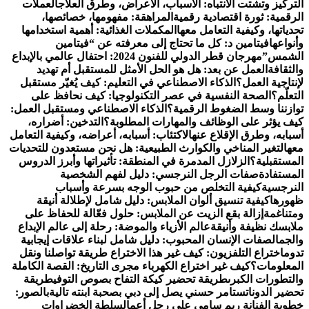
التركيز وتشتت الانتباه: الأسباب، الأعراض، وطرق العلاج
العملات
الرقمية: ثورة اقتصادية رقمية
المراهقة: مفهومها، خصائصها،
تحدياتها، وكيفية التعامل معها
المكملات الغذائية: أهمية استخدامها
وأنواعها
فيتامين د: كل ما تحتاج إلى معرفته عن “فيتامين
الشمس”
مهرجان قطر الدولي للفنون 2024: احتفال عالمي بالإبداع
والثقافة
العمل عن بعد: هل هو الحل الأمثل للمستقبل أم تهديد
لإنتاجية العمل؟
الذكاء الاصطناعي في التعليم: كيف يُغيّر مستقبل
التعلّم؟
الصحة النفسية في عصر التكنولوجيا: كيف نحافظ على
توازننا وسط الضغوط الرقمية؟
الذكاء الاصطناعي ومستقبل العمل:
كيف يؤثر على الوظائف والمهارات المطلوبة؟
التدخين: أضراره،
أسبابه، وطرق الإقلاع عنه
الاكتئاب: أسبابه، أعراضه، وكيفية التعامل
معه
التغير المناخي والكوارث الطبيعية: هل نحن مستعدون للتحديات
المستقبلية؟
الزلازل المدمرة في المنطقة: تأثيراتها وأبرز الدروس
المستفادة
صفات الرجل النرجسي: دليل لفهم الشخصية
النرجسية
كيفية التخلص من حبوب الوجه بسرعة وأسباب
ظهورها
كيفية تنسيق ألوان الملابس: دليل شامل لإطلالة أنيقة
ومتناغمة
إزالة بقع الزيت عن الملابس: حلول فعّالة للحفاظ على
ملابسك نظيفة وأنيقة
عالم الأزياء والموضة: رحلة إلى عالم الإبداع
والجمال
صفات الإنسان المحبوب: دليل شامل لبناء علاقات إيجابية
تدوم
اختراع التلفزيون: كيف غير هذا الاختراع طريقة تواصلنا ونقل
المعلومات؟
كيف غير اختراع الكهرباء مجرى التاريخ: القصة الكاملة
والتطورات الكبرى
طريقة تحضير كيكة التفاح بصوص التوفي
طريقة
تحضير الدوناتس
تامر حسني يصل إلى دبي بصحبة ابنته تالية
بالصور:
خطوبة الفنانة ريم سامي على رجل أعمال
سلطة الخضراوات