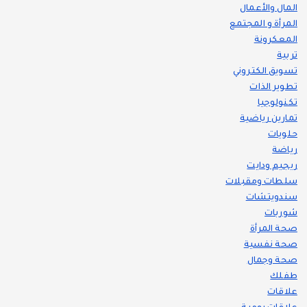
المال والأعمال
المرأة و المجتمع
المعكرونة
تربية
تسويق الكتروني
تطوير الذات
تكنولوجيا
تمارين رياضية
حلويات
رياضة
ريجيم ودايت
سلطات ومقبلات
سندويتشات
شوربات
صحة المرأة
صحة نفسية
صحة وجمال
طفلك
علاقات