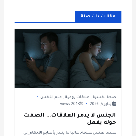
ل
م
مقالات ذات صلة
ق
ا
ل
ا
ت
صحة نفسية
,
علاقات يومية
,
علم النفس
يناير 5, 2026
201 views
الجنس لا يدمر العلاقات… الصمت
حوله يفعل
عندما تفشل علاقة، غالبا ما يشار بأصابع الاتهام إلى