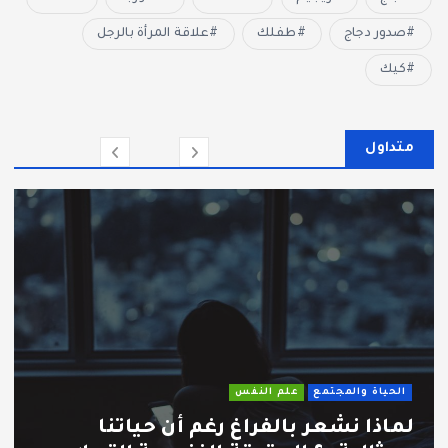
صدور دجاج
طفلك
علاقة المرأة بالرجل
كيك
متداول
الحياة والمجتمع
علم النفس