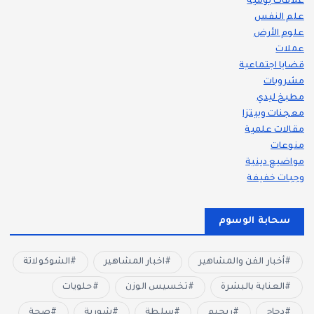
علاقات يومية
علم النفس
علوم الأرض
عملات
قضايا اجتماعية
مشروبات
مطبخ ليدي
معجنات وبيتزا
مقالات علمية
منوعات
مواضيع دينية
وجبات خفيفة
سحابة الوسوم
أخبار الفن والمشاهير
اخبار المشاهير
الشوكولاتة
العناية بالبشرة
تخسيس الوزن
حلويات
دجاج
ريجيم
سلطة
شوربة
صحة