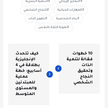
التفكير الإيجابي
التنمية البشرية
المهارات الحياتية
النجاح الشخصي
بناء الشخصية
تطوير الذات
تقوية الثقة بالنفس
ت
10 خطوات
كيف تتحدث
ص
فعّالة لتنمية
الإنجليزية
الذات
بطلاقة في 4
فّ
وتحقيق
أسابيع: خطة
النجاح
عملية
ح
الشخصي
للمبتدئين
والمستوى
ا
المتوسط