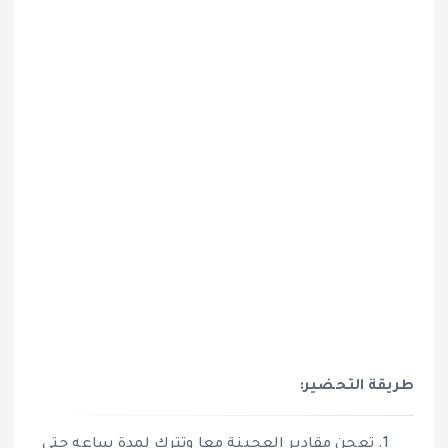
طريقة التحضير:
تعجن مقادير العجينة معا وتترك لمدة ساعه حتى