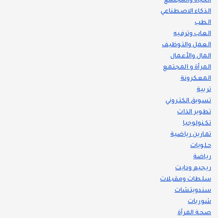
الحياة والمجتمع
الذكاء الاصطناعي
الطب
العاب وترفيه
العمل والتوظيف
المال والأعمال
المرأة و المجتمع
المعكرونة
تربية
تسويق الكتروني
تطوير الذات
تكنولوجيا
تمارين رياضية
حلويات
رياضة
ريجيم ودايت
سلطات ومقبلات
سندويتشات
شوربات
صحة المرأة