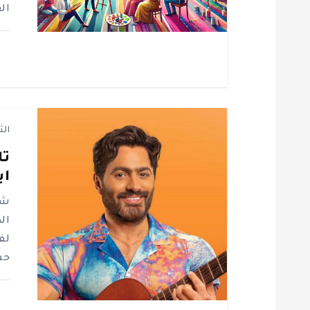
ا
ال
ل
ا
ت
الث
تا
اب
شا
ال
حفل 