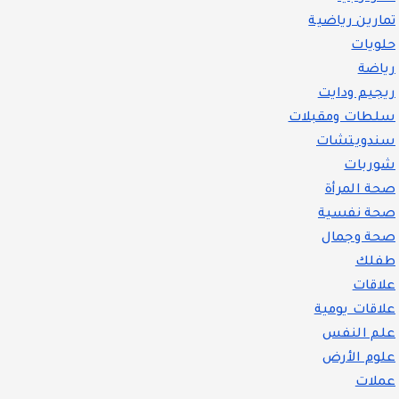
تمارين رياضية
حلويات
رياضة
ريجيم ودايت
سلطات ومقبلات
سندويتشات
شوربات
صحة المرأة
صحة نفسية
صحة وجمال
طفلك
علاقات
علاقات يومية
علم النفس
علوم الأرض
عملات