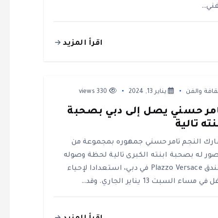
فني…
اقرأ المزيد
قافة والفن
يناير 13, 2024
330 views
مر حسني يصل إلى دبي بصحبة
نته تالية
رك النجم تامر حسني جمهوره بمجموعة من
صور له بصحبة ابنته الكبرى تالية لحظة وصوله
لفندق Plazzo Versace في دبي، استعدادا لإحياء
في مساء السبت 13 يناير الجاري. وقد…