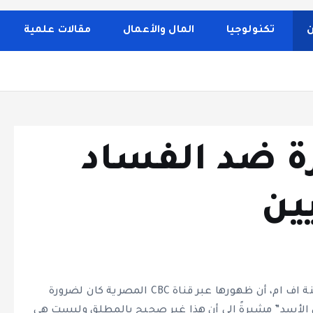
 الصحة والجمال، وصفات الطبخ، العلاقة الزوجية، الأبراج، الفن 
إلى تغطية مواضيع تتعلق بالأمومة والعناية الشخصية. الموقع م
ن
تكنولوجيا
المال والأعمال
مقالات علمية
ة ضد الفساد
ين
كشفت الفنانة رغدة عبر برنامج المختار على إذاعة المدينة اف ام، أن ظهورها عبر قناة CBC المصرية كان لضرورة
الأسد” مشيرةً إلى أن هذا غير صحيح بالمطلق وليست هي