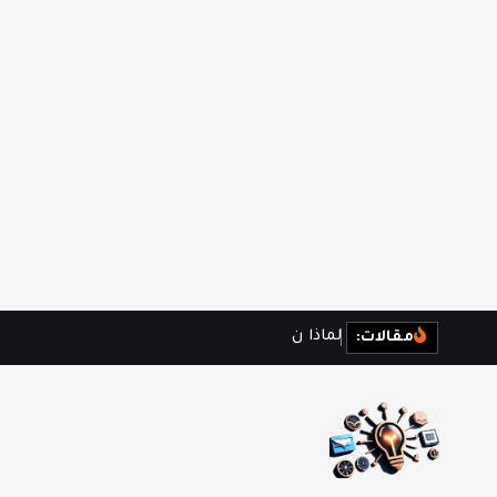
ل
م
ا
ذ
ا
ن
ش
ع
ر
ب
ا
ل
ف
مقالات: