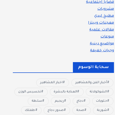
قضايا اجتماعية
مشروبات
مطبخ ليدي
معجنات وبيتزا
مقالات علمية
منوعات
مواضيع دينية
وجبات خفيفة
سحابة الوسوم
أخبار الفن والمشاهير
اخبار المشاهير
الشوكولاتة
العناية بالبشرة
تخسيس الوزن
حلويات
دجاج
ريجيم
سلطة
شوربة
صحة
صدور دجاج
طفلك