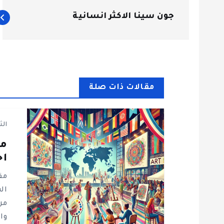
ت
جون سينا الاكثر انسانية
ص
فّ
ح
مقالات ذات صلة
ا
الث
ل
اح
م
مق
ق
من
وا