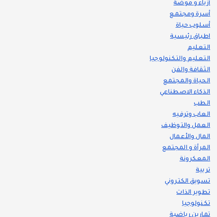
أزياء و موضة
أسرة ومجتمع
أسلوب حياة
اطباق رئيسية
التعليم
التعليم والتكنولوجيا
الثقافة والفن
الحياة والمجتمع
الذكاء الاصطناعي
الطب
العاب وترفيه
العمل والتوظيف
المال والأعمال
المرأة و المجتمع
المعكرونة
تربية
تسويق الكتروني
تطوير الذات
تكنولوجيا
تمارين رياضية