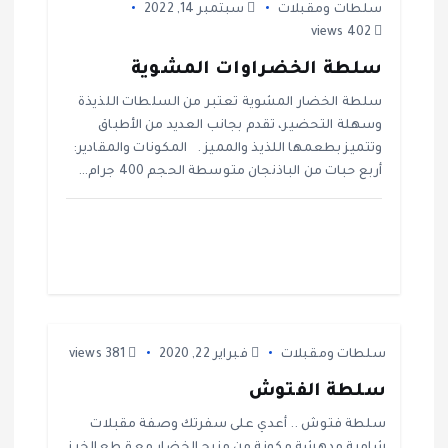
سلطات ومقبلات
سبتمبر 14, 2022
م
402 views
ق
سلطة الخضراوات المشوية
سلطة الخضار المشوية تعتبر من السلطات اللذيذة
ا
وسهلة التحضير، تقدم بجانب العديد من الأطباق
وتتميز بطعمها اللذيذ والمميز . المكونات والمقادير:
ل
أربع حبات من الباذنجان متوسطة الحجم 400 جرام…
ا
ت
سلطات ومقبلات
فبراير 22, 2020
381 views
سلطة الفتوش
سلطة فتوش .. أعدي على سفرتك وصفة مقبلات
شامية مدهشة مكونة من مزيج الخضار مع قطع الخبز