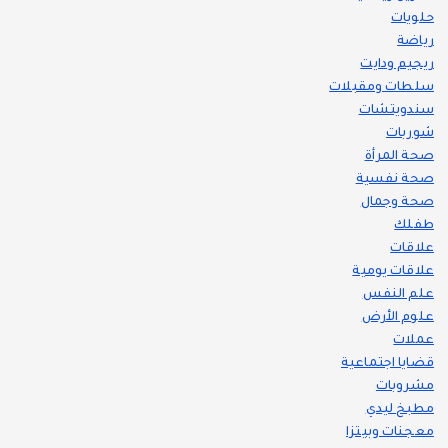
حلويات
رياضة
ريجيم ودايت
سلطات ومقبلات
سندويتشات
شوربات
صحة المرأة
صحة نفسية
صحة وجمال
طفلك
علاقات
علاقات يومية
علم النفس
علوم الأرض
عملات
قضايا اجتماعية
مشروبات
مطبخ ليدي
معجنات وبيتزا