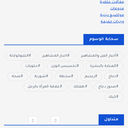
مقالات علمية
منوعات
مواضيع دينية
وجبات خفيفة
سحابة الوسوم
أخبار الفن والمشاهير
اخبار المشاهير
الشوكولاتة
العناية بالبشرة
تخسيس الوزن
حلويات
دجاج
ريجيم
سلطة
شوربة
صحة
صدور دجاج
طفلك
علاقة المرأة بالرجل
كيك
متداول