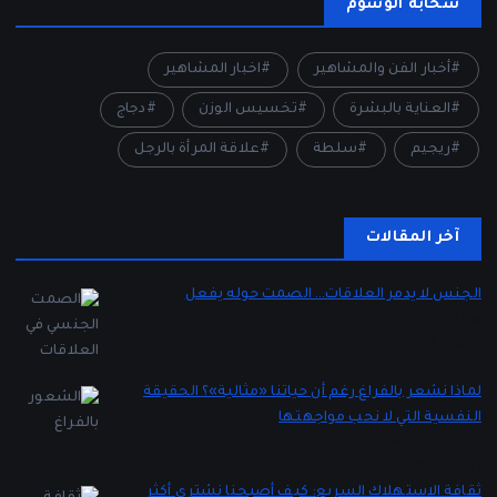
سحابة الوسوم
أخبار الفن والمشاهير
اخبار المشاهير
العناية بالبشرة
تخسيس الوزن
دجاج
ريجيم
سلطة
علاقة المرأة بالرجل
آخر المقالات
الجنس لا يدمر العلاقات… الصمت حوله يفعل
بواسطة Lady 2
يناير 5, 2026
لماذا نشعر بالفراغ رغم أن حياتنا «مثالية»؟ الحقيقة
النفسية التي لا نحب مواجهتها
بواسطة Lady 2
ديسمبر 16, 2025
ثقافة الاستهلاك السريع: كيف أصبحنا نشتري أكثر