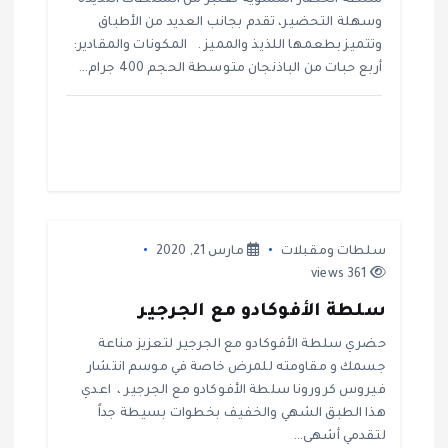
سلطة الخضار المشوية تعتبر من السلطات اللذيذة
وسهلة التحضير، تقدم بجانب العديد من الأطباق
وتتميز بطعمها اللذيذ والمميز . المكونات والمقادير:
أربع حبات من الباذنجان متوسطة الحجم 400 جرام…
سلطات ومقبلات
مارس 21, 2020
361 views
سلطة الأفوكادو مع الجرجير
حضري سلطة الأفوكادو مع الجرجير لتعزيز مناعة
جسمك و مقاومته للمرض خاصة في موسم انتشار
فيروس كرورونا سلطة الأفوكادو مع الجرجير ، اعدي
هذا الطبق الشهي والخفيف بخطوات بسيطة جداً
لتقدمي أشهى…