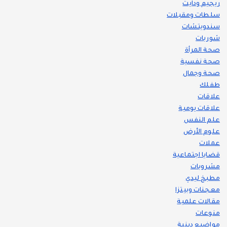
ريجيم ودايت
سلطات ومقبلات
سندويتشات
شوربات
صحة المرأة
صحة نفسية
صحة وجمال
طفلك
علاقات
علاقات يومية
علم النفس
علوم الأرض
عملات
قضايا اجتماعية
مشروبات
مطبخ ليدي
معجنات وبيتزا
مقالات علمية
منوعات
مواضيع دينية