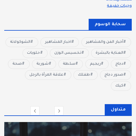
وجبات خفيفة
سحابة الوسوم
أخبار الفن والمشاهير
اخبار المشاهير
الشوكولاتة
العناية بالبشرة
تخسيس الوزن
حلويات
دجاج
ريجيم
سلطة
شوربة
صحة
صدور دجاج
طفلك
علاقة المرأة بالرجل
كيك
متداول