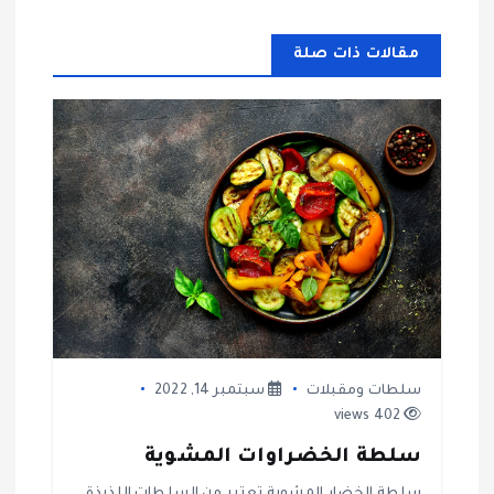
ح
مقالات ذات صلة
ا
ل
م
ق
ا
ل
ا
سلطات ومقبلات
سبتمبر 14, 2022
402 views
ت
سلطة الخضراوات المشوية