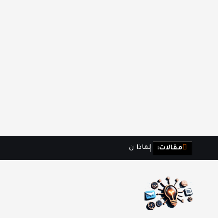
ل
م
ا
ذ
ا
ن
ش
ع
ر
ب
ا
مقالات: