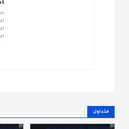
اح
ت
اح
ال
ال
ال
متداول