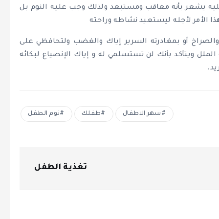
يه يشعر بأنه معاقب ومستبعد ولذلك وجب عليه النوم بل
 الأمر لأجله ليستعيد نشاطه وراحته
والصراخ أو بمغادرته السرير إياك والغضب ولتحافظي على
الملل ويتأكد بأنك لن تستسلمي له و إياك الإنصياع لبكائه
يد.
سهر الاطفال
طفلك
نوم الطفل
تغذية الطفل