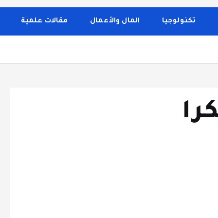
 الصحة والجمال، وصفات الطبخ، العلاقة الزوجية، الأبراج، الفن 
إلى تغطية مواضيع تتعلق بالأمومة والعناية الشخصية. الموقع م
تكنولوجيا
المال والأعمال
مقالات علمية
را