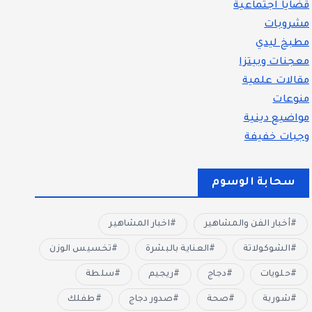
قضايا اجتماعية
مشروبات
مطبخ ليدي
معجنات وبيتزا
مقالات علمية
منوعات
مواضيع دينية
وجبات خفيفة
سحابة الوسوم
أخبار الفن والمشاهير
اخبار المشاهير
الشوكولاتة
العناية بالبشرة
تخسيس الوزن
حلويات
دجاج
ريجيم
سلطة
شوربة
صحة
صدور دجاج
طفلك