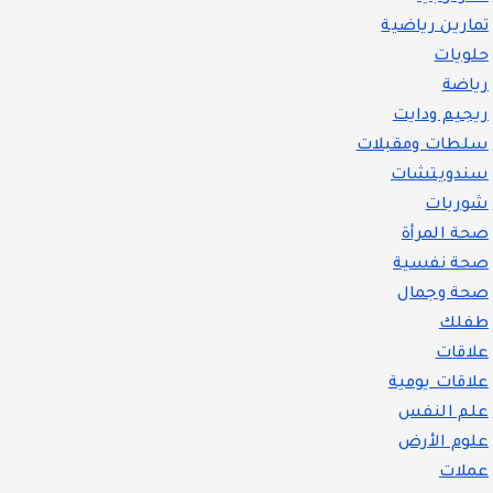
تمارين رياضية
حلويات
رياضة
ريجيم ودايت
سلطات ومقبلات
سندويتشات
شوربات
صحة المرأة
صحة نفسية
صحة وجمال
طفلك
علاقات
علاقات يومية
علم النفس
علوم الأرض
عملات