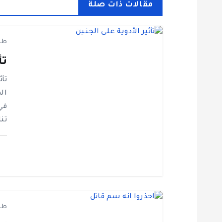
مقالات ذات صلة
ح
طف
ا
تأ
ل
تأث
ال
م
في
تن
ق
ا
ل
طف
ا