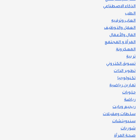
الذكاء الاصطناعي
الطب
العاب وترفيه
العمل والتوظيف
المال والأعمال
المرأة و المجتمع
المعكرونة
تربية
تسويق الكتروني
تطوير الذات
تكنولوجيا
تمارين رياضية
حلويات
رياضة
ريجيم ودايت
سلطات ومقبلات
سندويتشات
شوربات
صحة المرأة