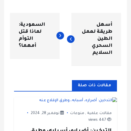
ت
أسهل
السعودية:
ص
طريقة لعمل
لماذا قتل
الطين
التوأم
فّ
السحري
أمهما؟
السلايم
ح
ا
مقالات ذات صلة
ل
م
مقالات علمية
,
منوعات
نوفمبر 28, 2024
ق
447 views