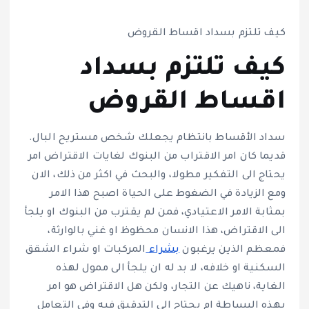
كيف تلتزم بسداد اقساط القروض
كيف تلتزم بسداد
اقساط القروض
سداد الأقساط بانتظام يجعلك شخص مستريح البال.
قديما كان امر الاقتراب من البنوك لغايات الاقتراض امر
يحتاج الى التفكير مطولا، والبحث في اكثر من ذلك، الان
ومع الزيادة في الضغوط على الحياة اصبح هذا الامر
بمثابة الامر الاعتيادي، فمن لم يقترب من البنوك او يلجأ
الى الاقتراض، هذا الانسان محظوظ او غني بالوارثة،
فمعظم الذين يرغبون
بشراء
المركبات او شراء الشقق
السكنية او خلافه، لا بد له ان يلجأ الى ممول لهذه
الغاية، ناهيك عن التجار، ولكن هل الاقتراض هو امر
بهذه البساطة ام يحتاج الى التدقيق فيه وفي التعامل