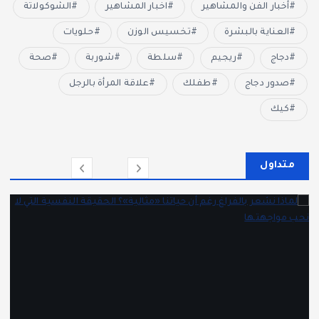
أخبار الفن والمشاهير
اخبار المشاهير
الشوكولاتة
العناية بالبشرة
تخسيس الوزن
حلويات
دجاج
ريجيم
سلطة
شوربة
صحة
صدور دجاج
طفلك
علاقة المرأة بالرجل
كيك
متداول