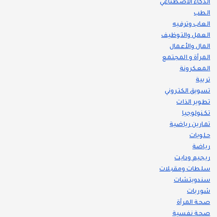
الذكاء الاصطناعي
الطب
العاب وترفيه
العمل والتوظيف
المال والأعمال
المرأة و المجتمع
المعكرونة
تربية
تسويق الكتروني
تطوير الذات
تكنولوجيا
تمارين رياضية
حلويات
رياضة
ريجيم ودايت
سلطات ومقبلات
سندويتشات
شوربات
صحة المرأة
صحة نفسية