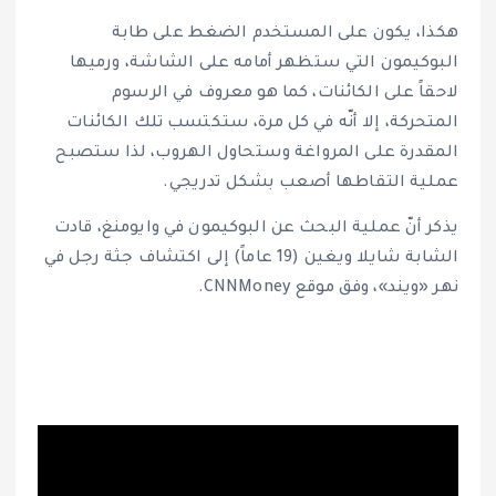
هكذا، يكون على المستخدم الضغط على طابة
البوكيمون التي ستظهر أمامه على الشاشة، ورميها
لاحقاً على الكائنات، كما هو معروف في الرسوم
المتحركة، إلا أنّه في كل مرة، ستكتسب تلك الكائنات
المقدرة على المرواغة وستحاول الهروب، لذا ستصبح
عملية التقاطها أصعب بشكل تدريجي.
يذكر أنّ عملية البحث عن البوكيمون في وايومنغ، قادت
الشابة شايلا ويغين (19 عاماً) إلى اكتشاف جثة رجل في
نهر «ويند»، وفق موقع CNNMoney.