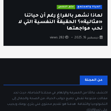
الحياة والمجتمع
علم النفس
لماذا نشعر بالفراغ رغم أن حياتنا
«مثالية»؟ الحقيقة النفسية التي لا
نحب مواجهتها
ديسمبر 16, 2025
282 views
عن المجلة
اكتشف عالمًا من المعرفة والإلهام في مجلتنا الشاملة، حيث تجد
مقالات متنوعة تغطي جميع جوانب الحياة، من الصحة والجمال إلى
التكنولوجيا والثقافة. هدفنا هو تقديم محتوى غني يثري يومك ويجيب
على تساؤلاتك.