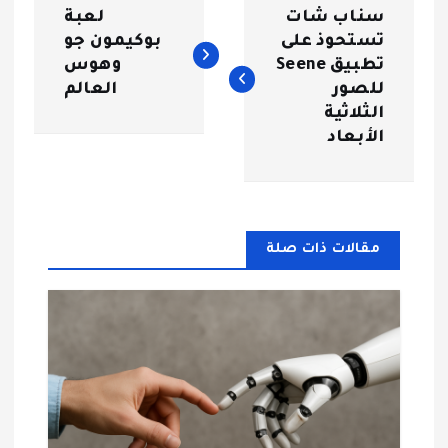
ت
سناب شات
لعبة
ص
تستحوذ على
بوكيمون جو
تطبيق Seene
وهوس
فّ
للصور
العالم
الثلاثية
ح
الأبعاد
ا
ل
مقالات ذات صلة
م
ق
ا
ل