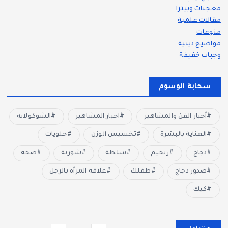
معجنات وبيتزا
مقالات علمية
منوعات
مواضيع دينية
وجبات خفيفة
سحابة الوسوم
أخبار الفن والمشاهير
اخبار المشاهير
الشوكولاتة
العناية بالبشرة
تخسيس الوزن
حلويات
دجاج
ريجيم
سلطة
شوربة
صحة
صدور دجاج
طفلك
علاقة المرأة بالرجل
كيك