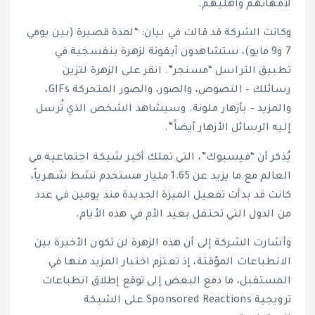
لأمهاتهم وأهليهم.
وكانت الشركة قد قالت في بيان: “لمدة قصيرة (بين يومي
7 و9 مايو)، ستشاهدون أيقونة لزهرة بنفسجية في
تطبيق التراسل “مسنجر”. انقر على الزهرة لتزين
رسائلك – النصوص، والصور، والصور المتحركة GIFs،
والمزيد – بأزهار ملونة. وسيشاهد الشخص الذي تُرسل
إليه الرسائل الأزهار أيضاً”.
يُذكر أن “فيسبوك”، التي تملك أكبر شبكة اجتماعية في
العالم مع ما يزيد عن 1.65 مليار مستخدم نشط شهرياً،
كانت قد بدأت تفعيل الميزة الجديدة منذ يومين في عدد
من الدول التي تحتفل بعيد الأم في هذه الأيام.
وأشارت الشركة إلى أن هذه الزهرة لن تكون الأخيرة بين
الانطباعات المؤقتة، إذ تعتزم اختبار المزيد منها في
المستقبل، ما دفع البعض إلى توقع إطلاق انطباعات
ترويجية Sponsored Reactions على الشبكة