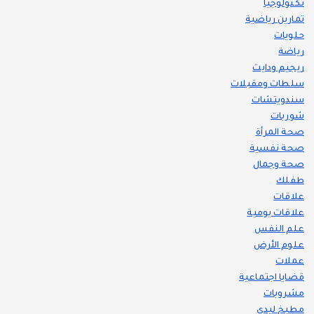
تكنولوجيا
تمارين رياضية
حلويات
رياضة
ريجيم ودايت
سلطات ومقبلات
سندويتشات
شوربات
صحة المرأة
صحة نفسية
صحة وجمال
طفلك
علاقات
علاقات يومية
علم النفس
علوم الأرض
عملات
قضايا اجتماعية
مشروبات
مطبخ ليدي