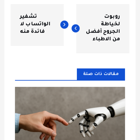
ت
روبوت
تشفير
ص
لخياطة
الواتساب لا
الجروح أفضل
فائدة منه
فّ
من الاطباء
ح
ا
مقالات ذات صلة
ل
م
ق
ا