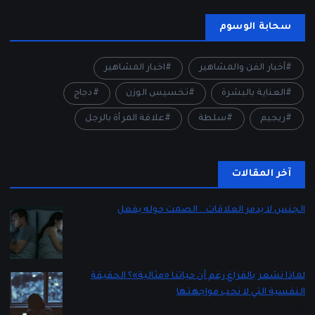
سحابة الوسوم
أخبار الفن والمشاهير
اخبار المشاهير
العناية بالبشرة
تخسيس الوزن
دجاج
ريجيم
سلطة
علاقة المرأة بالرجل
آخر المقالات
الجنس لا يدمر العلاقات… الصمت حوله يفعل
بواسطة Lady 2
يناير 5, 2026
لماذا نشعر بالفراغ رغم أن حياتنا «مثالية»؟ الحقيقة
النفسية التي لا نحب مواجهتها
بواسطة Lady 2