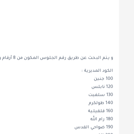
و يتم البحث عن طريق رقم الجلوس المكون من 8 أرقام و كل محافظة بحسب مفتاح المديرية المخصصة لها
الكود المديرية :
100 جنين
120 نابلس
130 سلفيت
140 طولكرم
160 قلقيلية
180 رام الله
190 ضواحي القدس