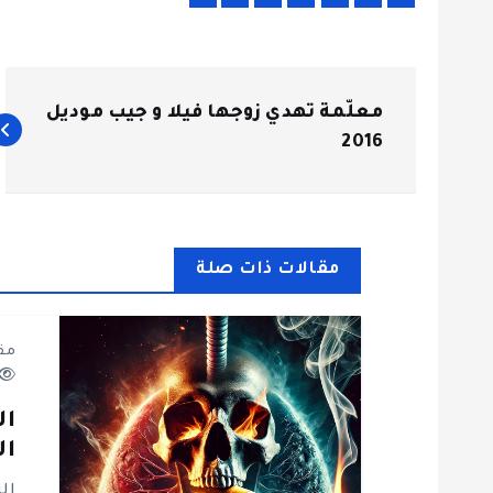
ت
معلّمة تهدي زوجها فيلا و جيب موديل
ص
2016
فّ
ح
مقالات ذات صلة
ا
مق
ل
ال
ال
م
ال