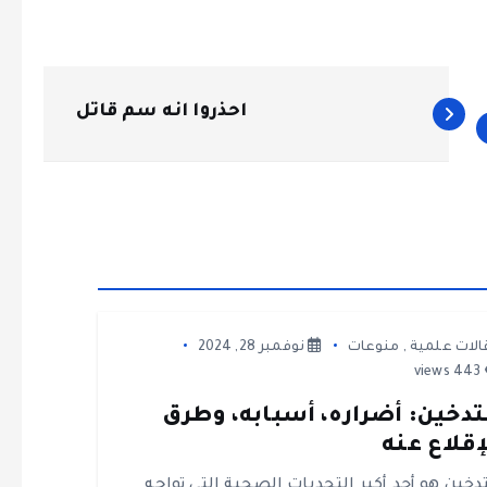
احذروا انه سم قاتل
الات علمية
,
منوعات
نوفمبر 28, 2024
443 views
تدخين: أضراره، أسبابه، وطرق
إقلاع عنه
تدخين هو أحد أكبر التحديات الصحية التي تواجه