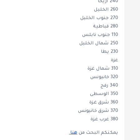
240 أريحا
260 الخليل
270 جنوب الخليل
280 قباطية
110 جنوب نابلس
250 شمال الخليل
230 يطا
غزة
310 شمال غزة
320 خانيونس
340 رفح
350 الوسطى
360 شرق غزة
370 شرق خانيونس
380 غرب غزة
يمكنكم البحث من
هنا