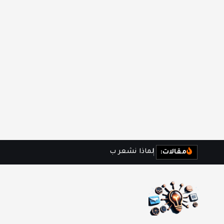
ل
م
ا
ذ
ا
ن
ش
ع
ر
ب
ا
ل
ف
ر
ا
غ
مقالات: