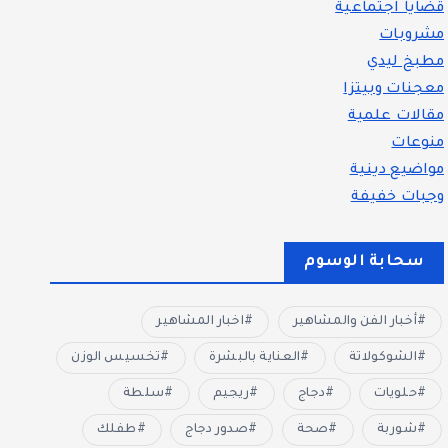
قضايا اجتماعية
مشروبات
مطبخ ليدي
معجنات وبيتزا
مقالات علمية
منوعات
مواضيع دينية
وجبات خفيفة
سحابة الوسوم
أخبار الفن والمشاهير
اخبار المشاهير
الشوكولاتة
العناية بالبشرة
تخسيس الوزن
حلويات
دجاج
ريجيم
سلطة
شوربة
صحة
صدور دجاج
طفلك