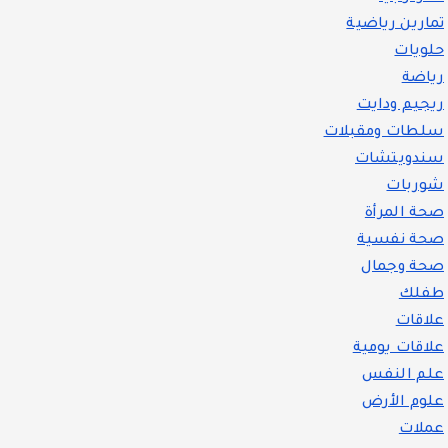
تمارين رياضية
حلويات
رياضة
ريجيم ودايت
سلطات ومقبلات
سندويتشات
شوربات
صحة المرأة
صحة نفسية
صحة وجمال
طفلك
علاقات
علاقات يومية
علم النفس
علوم الأرض
عملات