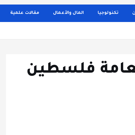
 الصحة والجمال، وصفات الطبخ، العلاقة الزوجية، الأبراج، الفن 
إلى تغطية مواضيع تتعلق بالأمومة والعناية الشخصية. الموقع م
ن
تكنولوجيا
المال والأعمال
مقالات علمية
العامة فلسطين