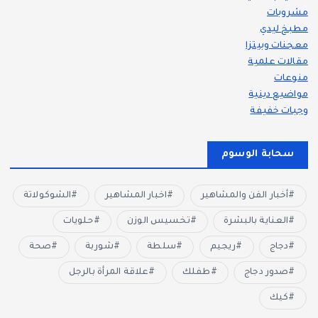
مشروبات
مطبخ ليدي
معجنات وبيتزا
مقالات علمية
منوعات
مواضيع دينية
وجبات خفيفة
سحابة الوسوم
أخبار الفن والمشاهير
اخبار المشاهير
الشوكولاتة
العناية بالبشرة
تخسيس الوزن
حلويات
دجاج
ريجيم
سلطة
شوربة
صحة
صدور دجاج
طفلك
علاقة المرأة بالرجل
كيك