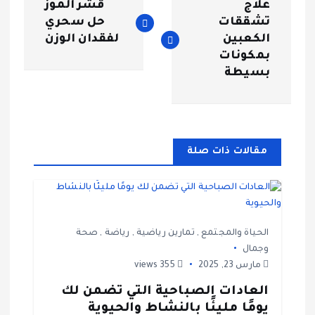
علاج
قشر الموز
ص
تشققات
حل سحري
الكعبين
لفقدان الوزن
فّ
بمكونات
بسيطة
ح
ا
مقالات ذات صلة
ل
م
ق
الحياة والمجتمع
,
تمارين رياضية
,
رياضة
,
صحة
وجمال
ا
مارس 23, 2025
355 views
العادات الصباحية التي تضمن لك
ل
يومًا مليئًا بالنشاط والحيوية