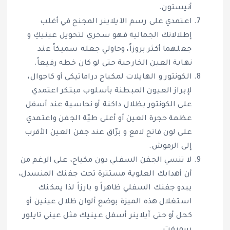
أنيستون.
اعتمدي على رسم الآيلاينر المجنح في أغلب
إطلالاتك الجمالية فهو سحري لتحويل عينيكِ و
جعلهما أكثر بروزاً، وحاولي جعله سميكاً عند
نهاية العين الخارجية حتى لو كان خطه رفيعاً.
الكونتور و الهايلات لمكياج دراماتيكي أو كاجوال،
لإبراز العيون المبطنة بأسلوب مبتكر اعتمدي
على الكونتور بظلال داكنة أو نحاسية عند أسفل
عظمة حجرة العين أو أعلى طيّة الجفن واعتمدي
على لون فاتح لامع و برّاق عند جفن العين الأقرب
إلى الرموش.
لا تنسي الجفن السفلي دون مكياج، على الرغم من
أن أهدابك العلوية مستترة تحت جفنك المنسدل،
يبدو جفنك السفلي ظاهراً و بارزاً لذا يمكنك
استغلال هذه الميزة بوضع ألوان ظلال عينين أو
كحل أو حتى آيلاينر أسفل عينيك مثل عيني تايلور
سويفت.