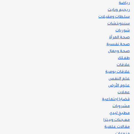
رياضة
ريجيم ودايت
سلطات ومقبلات
سندويتشات
شوربات
صحة المرأة
صحة نفسية
صحة وجمال
طفلك
علاقات
علاقات يومية
علم النفس
علوم الأرض
عملات
قضايا اجتماعية
مشروبات
مطبخ ليدي
معجنات وبيتزا
مقالات علمية