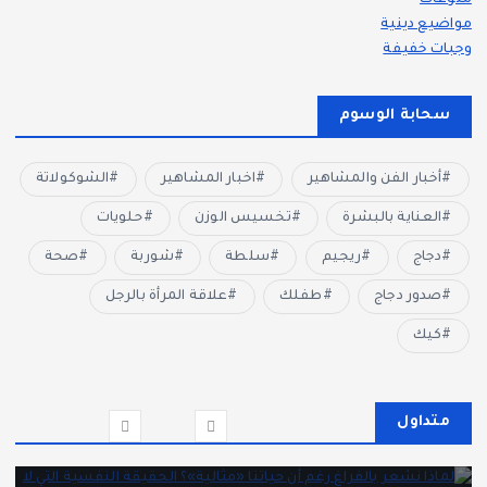
منوعات
مواضيع دينية
وجبات خفيفة
سحابة الوسوم
أخبار الفن والمشاهير
اخبار المشاهير
الشوكولاتة
العناية بالبشرة
تخسيس الوزن
حلويات
دجاج
ريجيم
سلطة
شوربة
صحة
صدور دجاج
طفلك
علاقة المرأة بالرجل
كيك
متداول