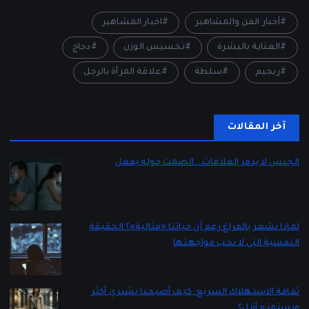
أخبار الفن والمشاهير
اخبار المشاهير
العناية بالبشرة
تخسيس الوزن
دجاج
ريجيم
سلطة
علاقة المرأة بالرجل
آخر المقالات
الجنس لا يدمر العلاقات… الصمت حوله يفعل
بواسطة Lady 2
يناير 5, 2026
لماذا نشعر بالفراغ رغم أن حياتنا «مثالية»؟ الحقيقة
النفسية التي لا نحب مواجهتها
بواسطة Lady 2
ديسمبر 16, 2025
ثقافة الاستهلاك السريع: كيف أصبحنا نشتري أكثر
ونستمتع أقل؟