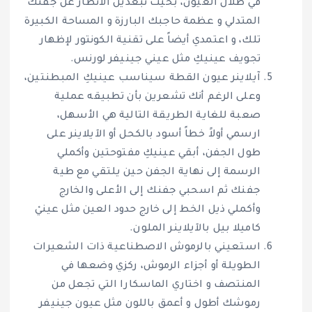
في ظلال العيون، بحيث تبعدين الأنظار عن جفنك
المتدلي و عظمة حاجبك البارزة و المساحة الكبيرة
تلك، و اعتمدي أيضاً على تقنية الكونتور لإظهار
تجويف عينيكِ مثل عيني جينيفر لورنس.
آيلاينر عيون القطة سيناسب عينيكِ المبطنتين،
وعلى الرغم أنك تشعرين بأن تطبيقه عملية
صعبة للغاية الطريقة التالية هي الأسهل،
ارسمي أولاً خطاً أسود بالكحل أو الآيلاينر على
طول الجفن، أبقي عينيكِ مفتوحتين وأكملي
الرسمة إلى نهاية الجفن حين يلتقي مع طية
جفنك ثم اسحبي جفنك إلى الأعلى والخارج
وأكملي ذيل الخط إلى خارج حدود العين مثل عينيْ
كاميلا بيل بالآيلاينر الملون.
استعيني بالرموش الاصطناعية ذات الشعيرات
الطويلة أو أجزاء الرموش، ركزي وضعها في
المنتصف و اختاري الماسكارا التي تجعل من
رموشك أطول و أعمق باللون مثل عيون جينيفر