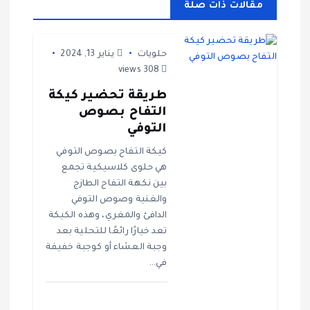
ح
مقالات ذات صلة
ا
حلويات
يناير 13, 2024
ل
308 views
م
طريقة تحضير كيكة
التفاح بصوص
التوفي
ق
كيكة التفاح بصوص التوفي
ا
هي حلوى كلاسيكية تجمع
بين نكهة التفاح الطازج
ل
والغنية وصوص التوفي
الدافئ والمغري، وهذه الكيكة
ا
تعد خيارًا رائعًا للتحلية بعد
وجبة العشاء أو كوجبة خفيفة
في…
ت