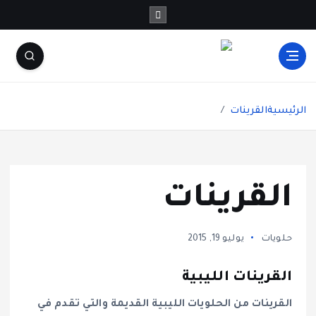
شاشة هي منصة شاملة تقدم محتوى متنوعًا يغطي
مواضيع مثل الصحة والجمال، وصفات الطبخ، العلاقة
الرئيسية
القرينات
الزوجية، الأبراج، الفن والثقافة، والتكنولوجيا. يتميز
الموقع بتقديم مقالات عملية ونصائح يومية تركز على
أسلوب الحياة الحديث، بالإضافة إلى تغطية مواضيع
تتعلق بالأمومة والعناية الشخصية. الموقع مقسم
بوضوح إلى أقسام ليسهل التنقل ويضمن تقديم تجربة
القرينات
مستخدم سلسة
حلويات
يوليو 19, 2015
القرينات الليبية
القرينات من الحلويات الليبية القديمة والتي تقدم في