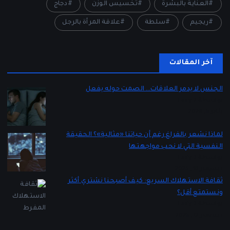
العناية بالبشرة
تخسيس الوزن
دجاج
ريجيم
سلطة
علاقة المرأة بالرجل
آخر المقالات
الجنس لا يدمر العلاقات… الصمت حوله يفعل
بواسطة Lady 2
يناير 5, 2026
لماذا نشعر بالفراغ رغم أن حياتنا «مثالية»؟ الحقيقة
النفسية التي لا نحب مواجهتها
بواسطة Lady 2
ديسمبر 16, 2025
ثقافة الاستهلاك السريع: كيف أصبحنا نشتري أكثر
ونستمتع أقل؟
بواسطة Lady 2
ديسمبر 12, 2025