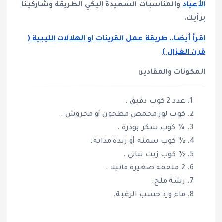
الأعياد
والمناسبات السعيدة إليكي الطريقة وشاركينا
برأيك.
اقرأ أيضا.. طريقة عمل القرينات او الهلالات الليبية (
قرن الغزال )
المكونات والمقادير:
عدد 2 كوب دقيق .
كوب لوز محمص مطحون أو مجروش .
¾ كوب سكر بودرة .
½ كوب سمنة أو زبدة مذابة.
½ كوب زيت نباتي .
2 ملعقة صغيرة فانيلا .
رشة ملح.
ماء ورد حسب الرغبة.