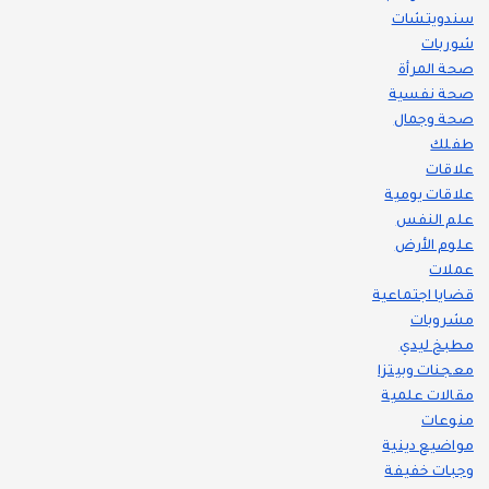
سندويتشات
شوربات
صحة المرأة
صحة نفسية
صحة وجمال
طفلك
علاقات
علاقات يومية
علم النفس
علوم الأرض
عملات
قضايا اجتماعية
مشروبات
مطبخ ليدي
معجنات وبيتزا
مقالات علمية
منوعات
مواضيع دينية
وجبات خفيفة