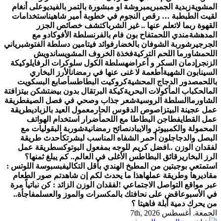
المشوية
زبدية الجمبري
مبروشة او مبشورة بالتمر بالفيديو
على أنغام
لقيت الطبطبة … رقص النجوم في خطوبة أمير شاهين
استخدامات
القهوة ربما لاتعلم عنها .. غير الشرب
اكتشف خصائص الجزر
المدهشة
مندي اللحم
تفاح بون فام بالفرن
سلطة الأفوكادو مع
الجرجير
شوربة الشوفان بالخضار
فوائد فيتامين د
سلطة الفتوش
برياني
اللحم
شاورما اللحم التركية
فخذة الخروف المشوي
ساندويش
الزنجر
إدمان السكر و أعراضه
سلطة الكول سلو
كرات الرفايلو
كيكة
السينابون الشهية
أطعمة لا غنى عنها في رمضان
الأرز البخاري
باللحم
صدور الدجاج المحشية
كروكيت البطاطس
أصابع البسكويت
المالح
كباب المأكولات البحرية
كيكة البرتقال بدون بيض
تشكن بيتزا
فتة
الشاورما
السلطة الروسية
شعر جذاب وصحي في فصل الصيف
طريقة
عمل عجينة البيتزا
صوص الدقوس الحار
معمول العيد بالزبادي
طريقة
عمل القطايف
طاجن البطاطا مع اللحم
أضرار استخدام الهواتف
المحمولة والكمبيوتر والايباد
نصائح رمضانية
شوربة البقوليات مع
البصل والدجاج
لون أحمر الشفاه المناسب لبشرتك
أحدث طريقة
لفقدان الوزن ..
افضل كريم للوجه بمفعول البوتوكس
طريقة عمل
الرز البخاري
رقائق البطاطس الأغلى في العالم.. كم يبلغ ثمنها؟
استمتعي بوجبتين من المطبخ الهندي بأقل التكاليف
بسبوسة اللوتس :
مقاديرها وطريقة عملها
هذا ما يحدث لكم إن شاهدتم صور الطعام
عبر مواقع التواصل الاجتماعي !
لفقدان الوزن الزائد : كن نباتياً مرة
في الأسبوع
اقض على نحافتك بالمكسرات والموز والعسل
مفاجأة..
من يحرك دمية أبلة فاهيتا ؟
الجمعة. أغسطس 7th, 2026