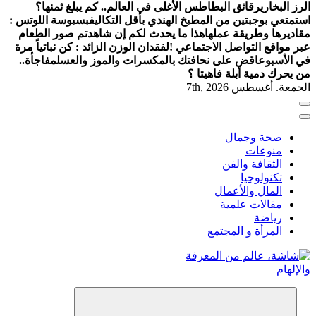
الرز البخاري
رقائق البطاطس الأغلى في العالم.. كم يبلغ ثمنها؟
استمتعي بوجبتين من المطبخ الهندي بأقل التكاليف
بسبوسة اللوتس :
مقاديرها وطريقة عملها
هذا ما يحدث لكم إن شاهدتم صور الطعام
عبر مواقع التواصل الاجتماعي !
لفقدان الوزن الزائد : كن نباتياً مرة
في الأسبوع
اقض على نحافتك بالمكسرات والموز والعسل
مفاجأة..
من يحرك دمية أبلة فاهيتا ؟
الجمعة. أغسطس 7th, 2026
صحة وجمال
منوعات
الثقافة والفن
تكنولوجيا
المال والأعمال
مقالات علمية
رياضة
المرأة و المجتمع
شاشة هي منصة شاملة تقدم محتوى متنوعًا يغطي مواضيع مثل
الصحة والجمال، وصفات الطبخ، العلاقة الزوجية، الأبراج، الفن