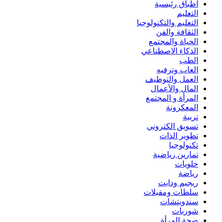
اطباق رئيسية
التعليم
التعليم والتكنولوجيا
الثقافة والفن
الحياة والمجتمع
الذكاء الاصطناعي
الطب
العاب وترفيه
العمل والتوظيف
المال والأعمال
المرأة و المجتمع
المعكرونة
تربية
تسويق الكتروني
تطوير الذات
تكنولوجيا
تمارين رياضية
حلويات
رياضة
ريجيم ودايت
سلطات ومقبلات
سندويتشات
شوربات
صحة المرأة