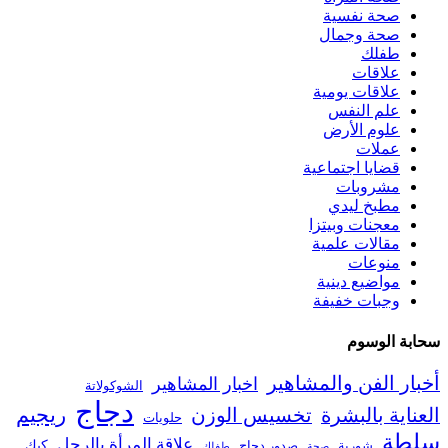
صحة نفسية
صحة وجمال
طفلك
علاقات
علاقات يومية
علم النفس
علوم الأرض
عملات
قضايا اجتماعية
مشروبات
مطبخ ليدي
معجنات وبيتزا
مقالات علمية
منوعات
مواضيع دينية
وجبات خفيفة
سحابة الوسوم
أخبار الفن والمشاهير
اخبار المشاهير
الشوكولاتة
دجاج
ريجيم
العناية بالبشرة
تخسيس الوزن
حلويات
سلطة
علاقة المرأة بالرجل
كيك
شوربة
صدور دجاج
صحة
طفلك