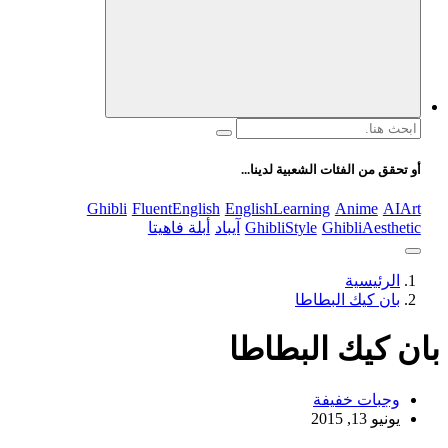
والثقافة، والتكنولوجيا. يتميز الموقع بتقديم مقالات عملية ونصائح
يومية تركز على أسلوب الحياة الحديث، بالإضافة إلى تغطية مواضيع
تتعلق بالأمومة والعناية الشخصية. الموقع مقسم بوضوح إلى أقسام
ليسهل التنقل ويضمن تقديم تجربة مستخدم سلسة
البحث
عن:
أو تحقق من الفئات الشعبية لدينا...
Ghibli
FluentEnglish
EnglishLearning
Anime
AIArt
GhibliAesthetic
GhibliStyle
آيباد
أبلة فاهيتا
الرئيسية
بان كيك البطاطا
بان كيك البطاطا
وجبات خفيفة
يونيو 13, 2015