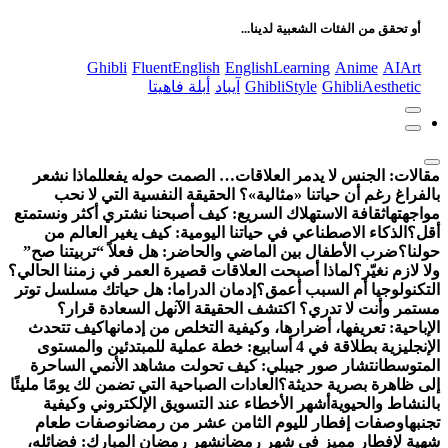
عن:
أو تحقق من الفئات الشعبية لدينا...
Ghibli
FluentEnglish
EnglishLearning
Anime
AIArt
GhibliAesthetic
GhibliStyle
آيباد
أبلة فاهيتا
مقالات:
الجنس لا يدمر العلاقات… الصمت حوله يفعل
لماذا نشعر
بالفراغ رغم أن حياتنا «مثالية»؟ الحقيقة النفسية التي لا نحب
مواجهتها
ثقافة الاستهلاك السريع: كيف أصبحنا نشتري أكثر ونستمتع
أقل؟
الذكاء الاصطناعي في حياتنا اليومية: كيف يغير العالم من
حولنا؟
ضرب الأطفال بين الماضي والحاضر: هل فعلاً “تربيتنا صح”
ولا لازم نغيّر؟
لماذا أصبحت العلاقات قصيرة العمر في زمننا الحالي؟
التكنولوجيا أم السبب أعمق؟
إدمان الدراما: هل حياتك مسلسل توتر
مستمر وأنت لا تدري؟ اكتشف الحقيقة الآن
هل السعادة قرار؟
الإباحية: تعريفها، أضرارها، وكيفية التخلص من إدمانها
كيف تتحدث
الإنجليزية بطلاقة في 4 أسابيع: خطة عملية للمبتدئين والمستوى
المتوسط
انتشار صور جيبلي: كيف تحولت مشاهد الأنمي الساحرة
إلى ظاهرة بصرية حديثة؟
العادات الصباحية التي تضمن لك يومًا مليئًا
بالنشاط والحيوية
أشهر الأخطاء عند التسويق الإلكتروني وكيفية
تجنبها
وصفات إفطار لليوم الثامن عشر من رمضان
وصفات طعام
شهية لإفطار مميز في شهر رمضان
شهر رمضان المبارك: فضائله،