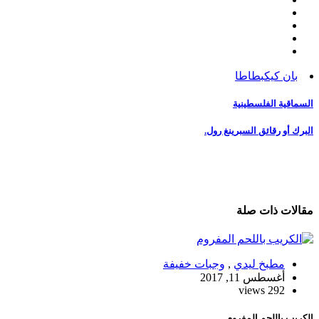
بان كيك
بطاطا
تصفّح
السماقية الفلسطينية
المقالات
البرك أو رقائق السبرينغ رول.
مقالات ذات صلة
مطبخ ليدي
,
وجبات خفيفة
أغسطس 11, 2017
292 views
الكريب باللحم المفروم