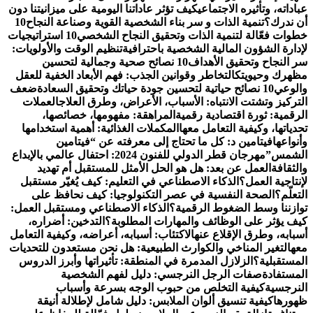
عباداته، وتأثيره الاجتماعي
كيف تؤثر عاداتنا اليومية على ميزانيتنا دون
أن ندرك؟
تنمية الذات و سر بناء الشخصية القوية وصناعة النجاح
10
خطوات فعّالة لتنمية الذات وتحقيق النجاح الشخصي
10 استراتيجيات
لإدارة الشؤون المالية الشخصية باحترافية
تنظيم الوقت والأولويات:
سر النجاح وتحقيق الأهداف
10 نصائح صحية وجمالية لتحسين
مظهرك وحيويتك
التخاطر وقوانين الجذب: فهم الأبعاد الخفية للعقل
والوعي
10 نصائح حياتية لتحسين جودة حياتك وتحقيق السعادة
ضعف
التركيز وتشتت الانتباه: الأسباب، الأعراض، وطرق العلاج
العملات
الرقمية: ثورة اقتصادية رقمية
المراهقة: مفهومها، خصائصها،
تحدياتها، وكيفية التعامل معها
المكملات الغذائية: أهمية استخدامها
وأنواعها
فيتامين د: كل ما تحتاج إلى معرفته عن “فيتامين
الشمس”
مهرجان قطر الدولي للفنون 2024: احتفال عالمي بالإبداع
والثقافة
العمل عن بعد: هل هو الحل الأمثل للمستقبل أم تهديد
لإنتاجية العمل؟
الذكاء الاصطناعي في التعليم: كيف يُغيّر مستقبل
التعلّم؟
الصحة النفسية في عصر التكنولوجيا: كيف نحافظ على
توازننا وسط الضغوط الرقمية؟
الذكاء الاصطناعي ومستقبل العمل:
كيف يؤثر على الوظائف والمهارات المطلوبة؟
التدخين: أضراره،
أسبابه، وطرق الإقلاع عنه
الاكتئاب: أسبابه، أعراضه، وكيفية التعامل
معه
التغير المناخي والكوارث الطبيعية: هل نحن مستعدون للتحديات
المستقبلية؟
الزلازل المدمرة في المنطقة: تأثيراتها وأبرز الدروس
المستفادة
صفات الرجل النرجسي: دليل لفهم الشخصية
النرجسية
كيفية التخلص من حبوب الوجه بسرعة وأسباب
ظهورها
كيفية تنسيق ألوان الملابس: دليل شامل لإطلالة أنيقة