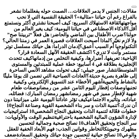
التجاوز
إلى
مقالات:
الجنس لا يدمر العلاقات… الصمت حوله يفعل
لماذا نشعر
المحتوى
بالفراغ رغم أن حياتنا «مثالية»؟ الحقيقة النفسية التي لا نحب
مواجهتها
ثقافة الاستهلاك السريع: كيف أصبحنا نشتري أكثر ونستمتع
أقل؟
الذكاء الاصطناعي في حياتنا اليومية: كيف يغير العالم من
حولنا؟
ضرب الأطفال بين الماضي والحاضر: هل فعلاً “تربيتنا صح”
ولا لازم نغيّر؟
لماذا أصبحت العلاقات قصيرة العمر في زمننا الحالي؟
التكنولوجيا أم السبب أعمق؟
إدمان الدراما: هل حياتك مسلسل توتر
مستمر وأنت لا تدري؟ اكتشف الحقيقة الآن
هل السعادة قرار؟
الإباحية: تعريفها، أضرارها، وكيفية التخلص من إدمانها
كيف تتحدث
الإنجليزية بطلاقة في 4 أسابيع: خطة عملية للمبتدئين والمستوى
المتوسط
انتشار صور جيبلي: كيف تحولت مشاهد الأنمي الساحرة
إلى ظاهرة بصرية حديثة؟
العادات الصباحية التي تضمن لك يومًا مليئًا
بالنشاط والحيوية
أشهر الأخطاء عند التسويق الإلكتروني وكيفية
تجنبها
وصفات إفطار لليوم الثامن عشر من رمضان
وصفات طعام
شهية لإفطار مميز في شهر رمضان
شهر رمضان المبارك: فضائله،
عباداته، وتأثيره الاجتماعي
كيف تؤثر عاداتنا اليومية على ميزانيتنا دون
أن ندرك؟
تنمية الذات و سر بناء الشخصية القوية وصناعة النجاح
10
خطوات فعّالة لتنمية الذات وتحقيق النجاح الشخصي
10 استراتيجيات
لإدارة الشؤون المالية الشخصية باحترافية
تنظيم الوقت والأولويات:
سر النجاح وتحقيق الأهداف
10 نصائح صحية وجمالية لتحسين
مظهرك وحيويتك
التخاطر وقوانين الجذب: فهم الأبعاد الخفية للعقل
والوعي
10 نصائح حياتية لتحسين جودة حياتك وتحقيق السعادة
ضعف