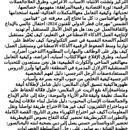
التركيز وتشتت الانتباه: الأسباب، الأعراض، وطرق العلاج
العملات
الرقمية: ثورة اقتصادية رقمية
المراهقة: مفهومها، خصائصها،
تحدياتها، وكيفية التعامل معها
المكملات الغذائية: أهمية استخدامها
وأنواعها
فيتامين د: كل ما تحتاج إلى معرفته عن “فيتامين
الشمس”
مهرجان قطر الدولي للفنون 2024: احتفال عالمي بالإبداع
والثقافة
العمل عن بعد: هل هو الحل الأمثل للمستقبل أم تهديد
لإنتاجية العمل؟
الذكاء الاصطناعي في التعليم: كيف يُغيّر مستقبل
التعلّم؟
الصحة النفسية في عصر التكنولوجيا: كيف نحافظ على
توازننا وسط الضغوط الرقمية؟
الذكاء الاصطناعي ومستقبل العمل:
كيف يؤثر على الوظائف والمهارات المطلوبة؟
التدخين: أضراره،
أسبابه، وطرق الإقلاع عنه
الاكتئاب: أسبابه، أعراضه، وكيفية التعامل
معه
التغير المناخي والكوارث الطبيعية: هل نحن مستعدون للتحديات
المستقبلية؟
الزلازل المدمرة في المنطقة: تأثيراتها وأبرز الدروس
المستفادة
صفات الرجل النرجسي: دليل لفهم الشخصية
النرجسية
كيفية التخلص من حبوب الوجه بسرعة وأسباب
ظهورها
كيفية تنسيق ألوان الملابس: دليل شامل لإطلالة أنيقة
ومتناغمة
إزالة بقع الزيت عن الملابس: حلول فعّالة للحفاظ على
ملابسك نظيفة وأنيقة
عالم الأزياء والموضة: رحلة إلى عالم الإبداع
والجمال
صفات الإنسان المحبوب: دليل شامل لبناء علاقات إيجابية
تدوم
اختراع التلفزيون: كيف غير هذا الاختراع طريقة تواصلنا ونقل
المعلومات؟
كيف غير اختراع الكهرباء مجرى التاريخ: القصة الكاملة
والتطورات الكبرى
طريقة تحضير كيكة التفاح بصوص التوفي
طريقة
تحضير الدوناتس
تامر حسني يصل إلى دبي بصحبة ابنته تالية
بالصور:
خطوبة الفنانة ريم سامي على رجل أعمال
سلطة الخضراوات