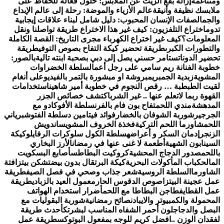
ومتناغمة
إزالة بقع الزيت عن الملابس: حلول فعّالة للحفاظ على
ملابسك نظيفة وأنيقة
عالم الأزياء والموضة: رحلة إلى عالم الإبداع
والجمال
صفات الإنسان المحبوب: دليل شامل لبناء علاقات إيجابية
تدوم
اختراع التلفزيون: كيف غير هذا الاختراع طريقة تواصلنا ونقل
المعلومات؟
كيف غير اختراع الكهرباء مجرى التاريخ: القصة الكاملة
والتطورات الكبرى
طريقة تحضير كيكة التفاح بصوص التوفي
طريقة
تحضير الدوناتس
تامر حسني يصل إلى دبي بصحبة ابنته تالية
بالصور:
خطوبة الفنانة ريم سامي على رجل أعمال
سلطة الخضراوات
المشوية
زبدية الجمبري
مبروشة او مبشورة بالتمر بالفيديو
على أنغام
لقيت الطبطبة … رقص النجوم في خطوبة أمير شاهين
استخدامات
القهوة ربما لاتعلم عنها .. غير الشرب
اكتشف خصائص الجزر
المدهشة
مندي اللحم
تفاح بون فام بالفرن
سلطة الأفوكادو مع
الجرجير
شوربة الشوفان بالخضار
فوائد فيتامين د
سلطة الفتوش
برياني
اللحم
شاورما اللحم التركية
فخذة الخروف المشوي
ساندويش
الزنجر
إدمان السكر و أعراضه
سلطة الكول سلو
كرات الرفايلو
كيكة
السينابون الشهية
أطعمة لا غنى عنها في رمضان
الأرز البخاري
باللحم
صدور الدجاج المحشية
كروكيت البطاطس
أصابع البسكويت
المالح
كباب المأكولات البحرية
كيكة البرتقال بدون بيض
تشكن بيتزا
فتة
الشاورما
السلطة الروسية
شعر جذاب وصحي في فصل الصيف
طريقة
عمل عجينة البيتزا
صوص الدقوس الحار
معمول العيد بالزبادي
طريقة
عمل القطايف
طاجن البطاطا مع اللحم
أضرار استخدام الهواتف
المحمولة والكمبيوتر والايباد
نصائح رمضانية
شوربة البقوليات مع
البصل والدجاج
لون أحمر الشفاه المناسب لبشرتك
أحدث طريقة
لفقدان الوزن ..
افضل كريم للوجه بمفعول البوتوكس
طريقة عمل