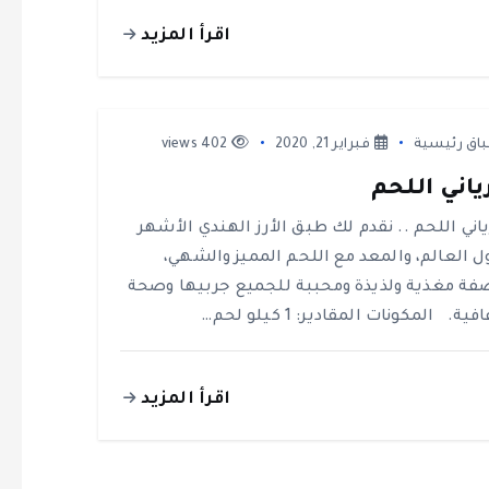
اقرأ المزيد
باق رئيسية
فبراير 21, 2020
402 views
ياني اللحم
ياني اللحم .. نقدم لك طبق الأرز الهندي الأشهر
ل العالم، والمعد مع اللحم المميز والشهي،
فة مغذية ولذيذة ومحببة للجميع جربيها وصحة
فية. المكونات المقادير: 1 كيلو لحم…
اقرأ المزيد