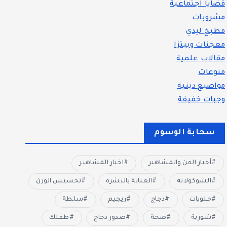
قضايا اجتماعية
مشروبات
مطبخ ليدي
معجنات وبيتزا
مقالات علمية
منوعات
مواضيع دينية
وجبات خفيفة
سحابة الوسوم
أخبار الفن والمشاهير
اخبار المشاهير
الشوكولاتة
العناية بالبشرة
تخسيس الوزن
حلويات
دجاج
ريجيم
سلطة
شوربة
صحة
صدور دجاج
طفلك