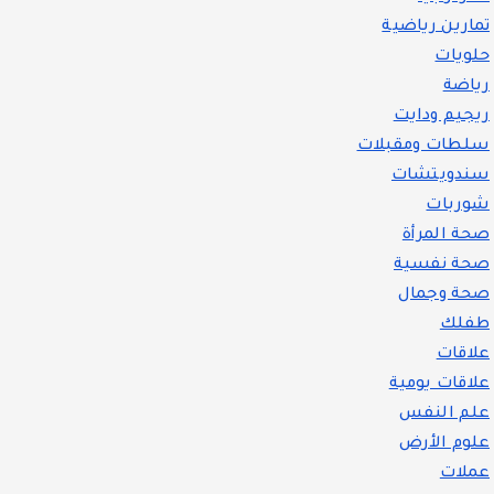
تمارين رياضية
حلويات
رياضة
ريجيم ودايت
سلطات ومقبلات
سندويتشات
شوربات
صحة المرأة
صحة نفسية
صحة وجمال
طفلك
علاقات
علاقات يومية
علم النفس
علوم الأرض
عملات