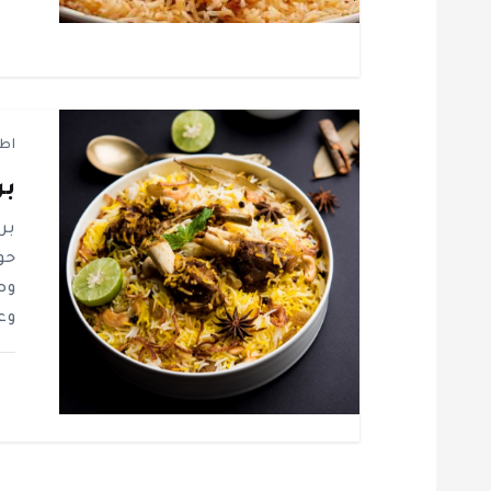
ا
ل
ا
اط
بر
ت
بر
حو
وص
وعا