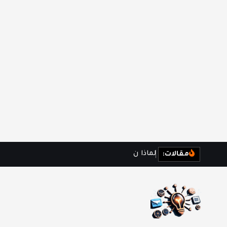
ل
م
ا
ذ
ا
ن
ش
ع
ر
ب
ا
ل
مقالات: