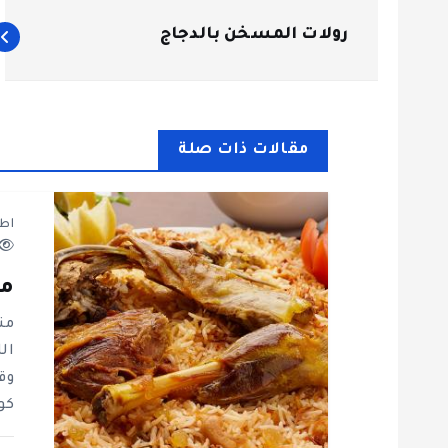
ت
رولات المسخن بالدجاج
ص
فّ
مقالات ذات صلة
ح
اط
ا
ل
من
من
م
ال
وق
ق
كو