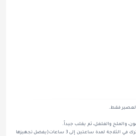
العصير فقط.
ون، والملح والفلفل، ثم يقلب جيداً.
يضاف اللحم، ويقلب ليمزج جيداً مع التتبيلة، ثم يترك في الثلاجة لمدة ساعتين إلى 3 ساعات(يفضل تجهيزها