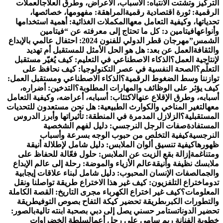
التركيز وتشتت الانتباه: الأسباب، الأعراض، وطرق العلاج
العملات
الرقمية: ثورة اقتصادية رقمية
المراهقة: مفهومها، خصائصها،
تحدياتها، وكيفية التعامل معها
المكملات الغذائية: أهمية استخدامها
وأنواعها
فيتامين د: كل ما تحتاج إلى معرفته عن “فيتامين
الشمس”
مهرجان قطر الدولي للفنون 2024: احتفال عالمي بالإبداع
والثقافة
العمل عن بعد: هل هو الحل الأمثل للمستقبل أم تهديد
لإنتاجية العمل؟
الذكاء الاصطناعي في التعليم: كيف يُغيّر مستقبل
التعلّم؟
الصحة النفسية في عصر التكنولوجيا: كيف نحافظ على
توازننا وسط الضغوط الرقمية؟
الذكاء الاصطناعي ومستقبل العمل:
كيف يؤثر على الوظائف والمهارات المطلوبة؟
التدخين: أضراره،
أسبابه، وطرق الإقلاع عنه
الاكتئاب: أسبابه، أعراضه، وكيفية التعامل
معه
التغير المناخي والكوارث الطبيعية: هل نحن مستعدون للتحديات
المستقبلية؟
الزلازل المدمرة في المنطقة: تأثيراتها وأبرز الدروس
المستفادة
صفات الرجل النرجسي: دليل لفهم الشخصية
النرجسية
كيفية التخلص من حبوب الوجه بسرعة وأسباب
ظهورها
كيفية تنسيق ألوان الملابس: دليل شامل لإطلالة أنيقة
ومتناغمة
إزالة بقع الزيت عن الملابس: حلول فعّالة للحفاظ على
ملابسك نظيفة وأنيقة
عالم الأزياء والموضة: رحلة إلى عالم الإبداع
والجمال
صفات الإنسان المحبوب: دليل شامل لبناء علاقات إيجابية
تدوم
اختراع التلفزيون: كيف غير هذا الاختراع طريقة تواصلنا ونقل
المعلومات؟
كيف غير اختراع الكهرباء مجرى التاريخ: القصة الكاملة
والتطورات الكبرى
طريقة تحضير كيكة التفاح بصوص التوفي
طريقة
تحضير الدوناتس
تامر حسني يصل إلى دبي بصحبة ابنته تالية
بالصور:
خطوبة الفنانة ريم سامي على رجل أعمال
سلطة الخضراوات