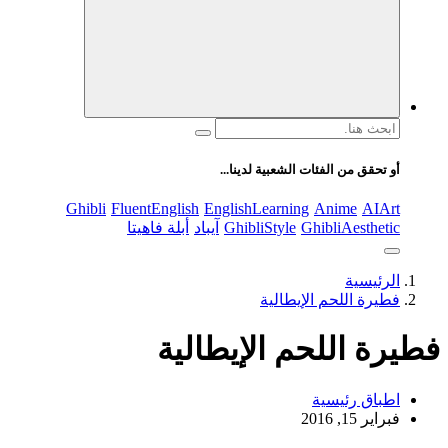
والثقافة، والتكنولوجيا. يتميز الموقع بتقديم مقالات عملية ونصائح
يومية تركز على أسلوب الحياة الحديث، بالإضافة إلى تغطية مواضيع
تتعلق بالأمومة والعناية الشخصية. الموقع مقسم بوضوح إلى أقسام
ليسهل التنقل ويضمن تقديم تجربة مستخدم سلسة
البحث
عن:
أو تحقق من الفئات الشعبية لدينا...
Ghibli
FluentEnglish
EnglishLearning
Anime
AIArt
GhibliAesthetic
GhibliStyle
آيباد
أبلة فاهيتا
الرئيسية
فطيرة اللحم الإيطالية
فطيرة اللحم الإيطالية
اطباق رئيسية
فبراير 15, 2016