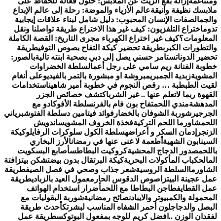
ومتناغمة
إزالة بقع الزيت عن الملابس: حلول فعّالة للحفاظ على
ملابسك نظيفة وأنيقة
عالم الأزياء والموضة: رحلة إلى عالم الإبداع
والجمال
صفات الإنسان المحبوب: دليل شامل لبناء علاقات إيجابية
تدوم
اختراع التلفزيون: كيف غير هذا الاختراع طريقة تواصلنا ونقل
المعلومات؟
كيف غير اختراع الكهرباء مجرى التاريخ: القصة الكاملة
والتطورات الكبرى
طريقة تحضير كيكة التفاح بصوص التوفي
طريقة
تحضير الدوناتس
تامر حسني يصل إلى دبي بصحبة ابنته تالية
بالصور:
خطوبة الفنانة ريم سامي على رجل أعمال
سلطة الخضراوات
المشوية
زبدية الجمبري
مبروشة او مبشورة بالتمر بالفيديو
على أنغام
لقيت الطبطبة … رقص النجوم في خطوبة أمير شاهين
استخدامات
القهوة ربما لاتعلم عنها .. غير الشرب
اكتشف خصائص الجزر
المدهشة
مندي اللحم
تفاح بون فام بالفرن
سلطة الأفوكادو مع
الجرجير
شوربة الشوفان بالخضار
فوائد فيتامين د
سلطة الفتوش
برياني
اللحم
شاورما اللحم التركية
فخذة الخروف المشوي
ساندويش
الزنجر
إدمان السكر و أعراضه
سلطة الكول سلو
كرات الرفايلو
كيكة
السينابون الشهية
أطعمة لا غنى عنها في رمضان
الأرز البخاري
باللحم
صدور الدجاج المحشية
كروكيت البطاطس
أصابع البسكويت
المالح
كباب المأكولات البحرية
كيكة البرتقال بدون بيض
تشكن بيتزا
فتة
الشاورما
السلطة الروسية
شعر جذاب وصحي في فصل الصيف
طريقة
عمل عجينة البيتزا
صوص الدقوس الحار
معمول العيد بالزبادي
طريقة
عمل القطايف
طاجن البطاطا مع اللحم
أضرار استخدام الهواتف
المحمولة والكمبيوتر والايباد
نصائح رمضانية
شوربة البقوليات مع
البصل والدجاج
لون أحمر الشفاه المناسب لبشرتك
أحدث طريقة
لفقدان الوزن ..
افضل كريم للوجه بمفعول البوتوكس
طريقة عمل