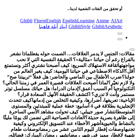
عن:
أو تحقق من الفئات الشعبية لدينا...
Ghibli
FluentEnglish
EnglishLearning
Anime
AIArt
GhibliAesthetic
GhibliStyle
آيباد
أبلة فاهيتا
مقالات:
الجنس لا يدمر العلاقات… الصمت حوله يفعل
لماذا نشعر
بالفراغ رغم أن حياتنا «مثالية»؟ الحقيقة النفسية التي لا نحب
مواجهتها
ثقافة الاستهلاك السريع: كيف أصبحنا نشتري أكثر ونستمتع
أقل؟
الذكاء الاصطناعي في حياتنا اليومية: كيف يغير العالم من
حولنا؟
ضرب الأطفال بين الماضي والحاضر: هل فعلاً “تربيتنا صح”
ولا لازم نغيّر؟
لماذا أصبحت العلاقات قصيرة العمر في زمننا الحالي؟
التكنولوجيا أم السبب أعمق؟
إدمان الدراما: هل حياتك مسلسل توتر
مستمر وأنت لا تدري؟ اكتشف الحقيقة الآن
هل السعادة قرار؟
الإباحية: تعريفها، أضرارها، وكيفية التخلص من إدمانها
كيف تتحدث
الإنجليزية بطلاقة في 4 أسابيع: خطة عملية للمبتدئين والمستوى
المتوسط
انتشار صور جيبلي: كيف تحولت مشاهد الأنمي الساحرة
إلى ظاهرة بصرية حديثة؟
العادات الصباحية التي تضمن لك يومًا مليئًا
بالنشاط والحيوية
أشهر الأخطاء عند التسويق الإلكتروني وكيفية
تجنبها
وصفات إفطار لليوم الثامن عشر من رمضان
وصفات طعام
شهية لإفطار مميز في شهر رمضان
شهر رمضان المبارك: فضائله،