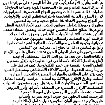
عباداته، وتأثيره الاجتماعي
كيف تؤثر عاداتنا اليومية على ميزانيتنا دون
أن ندرك؟
تنمية الذات و سر بناء الشخصية القوية وصناعة النجاح
10
خطوات فعّالة لتنمية الذات وتحقيق النجاح الشخصي
10 استراتيجيات
لإدارة الشؤون المالية الشخصية باحترافية
تنظيم الوقت والأولويات:
سر النجاح وتحقيق الأهداف
10 نصائح صحية وجمالية لتحسين
مظهرك وحيويتك
التخاطر وقوانين الجذب: فهم الأبعاد الخفية للعقل
والوعي
10 نصائح حياتية لتحسين جودة حياتك وتحقيق السعادة
ضعف
التركيز وتشتت الانتباه: الأسباب، الأعراض، وطرق العلاج
العملات
الرقمية: ثورة اقتصادية رقمية
المراهقة: مفهومها، خصائصها،
تحدياتها، وكيفية التعامل معها
المكملات الغذائية: أهمية استخدامها
وأنواعها
فيتامين د: كل ما تحتاج إلى معرفته عن “فيتامين
الشمس”
مهرجان قطر الدولي للفنون 2024: احتفال عالمي بالإبداع
والثقافة
العمل عن بعد: هل هو الحل الأمثل للمستقبل أم تهديد
لإنتاجية العمل؟
الذكاء الاصطناعي في التعليم: كيف يُغيّر مستقبل
التعلّم؟
الصحة النفسية في عصر التكنولوجيا: كيف نحافظ على
توازننا وسط الضغوط الرقمية؟
الذكاء الاصطناعي ومستقبل العمل:
كيف يؤثر على الوظائف والمهارات المطلوبة؟
التدخين: أضراره،
أسبابه، وطرق الإقلاع عنه
الاكتئاب: أسبابه، أعراضه، وكيفية التعامل
معه
التغير المناخي والكوارث الطبيعية: هل نحن مستعدون للتحديات
المستقبلية؟
الزلازل المدمرة في المنطقة: تأثيراتها وأبرز الدروس
المستفادة
صفات الرجل النرجسي: دليل لفهم الشخصية
النرجسية
كيفية التخلص من حبوب الوجه بسرعة وأسباب
ظهورها
كيفية تنسيق ألوان الملابس: دليل شامل لإطلالة أنيقة