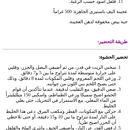
فلفل أسود حسب الرغبة.
عجينة البف باستيري الجاهزة: 500 غراماً.
حبة بيض مخفوقة لدهن العجينة.
طريقة التحضير:
تحضير الحشوة:
سخني الزيت في قدر، من ثم أضيفي البصل والجزر، وقلبي
على حرارة متوسطة لمدة تتراوح ما بين 5 و7 دقائق.
وزعي اللحم المفروم، وقلبي المكونات لمدة 8 دقائق، وذلك
حتى يصبح اللحم بني اللون من جوانبه.
ضعي الدقيق، مع التقليب لدقيقة. عندما تتأكدين أن قوام
الحشو اصبح سميكا وزعي الطماطم، واسكبي 150 ميلليليتراً
من الماء المغلي، مع الاستمرار في التحريك، حتى يغلي
الخليط.
حركي مع المكونات، الفطر ومكعب المرق. دعي هذا الخليط
على النار لمدة تتراوح ما بين 10 و15 دقيقة، أو حتى تلاحظي
أن الجزر اصبح طرياً.
ارفعي القدر عن النار، وأضيفي الحبق، وانثري الملح والفلفل