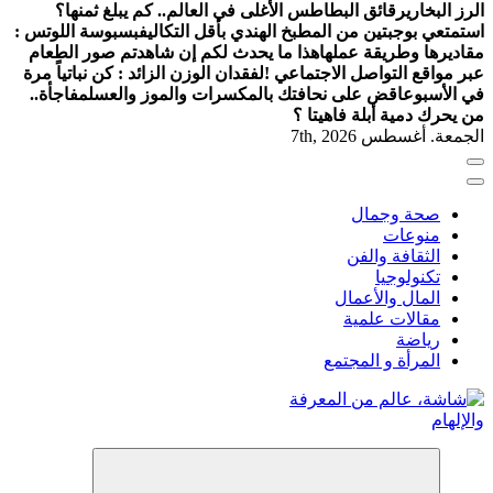
الرز البخاري
رقائق البطاطس الأغلى في العالم.. كم يبلغ ثمنها؟
استمتعي بوجبتين من المطبخ الهندي بأقل التكاليف
بسبوسة اللوتس :
مقاديرها وطريقة عملها
هذا ما يحدث لكم إن شاهدتم صور الطعام
عبر مواقع التواصل الاجتماعي !
لفقدان الوزن الزائد : كن نباتياً مرة
في الأسبوع
اقض على نحافتك بالمكسرات والموز والعسل
مفاجأة..
من يحرك دمية أبلة فاهيتا ؟
الجمعة. أغسطس 7th, 2026
صحة وجمال
منوعات
الثقافة والفن
تكنولوجيا
المال والأعمال
مقالات علمية
رياضة
المرأة و المجتمع
شاشة هي منصة شاملة تقدم محتوى متنوعًا يغطي مواضيع مثل
الصحة والجمال، وصفات الطبخ، العلاقة الزوجية، الأبراج، الفن