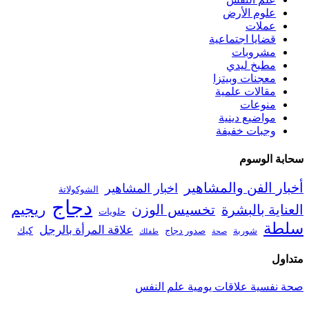
علوم الأرض
عملات
قضايا اجتماعية
مشروبات
مطبخ ليدي
معجنات وبيتزا
مقالات علمية
منوعات
مواضيع دينية
وجبات خفيفة
سحابة الوسوم
أخبار الفن والمشاهير
اخبار المشاهير
الشوكولاتة
دجاج
ريجيم
العناية بالبشرة
تخسيس الوزن
حلويات
سلطة
علاقة المرأة بالرجل
كيك
شوربة
صدور دجاج
صحة
طفلك
متداول
صحة نفسية
علاقات يومية
علم النفس