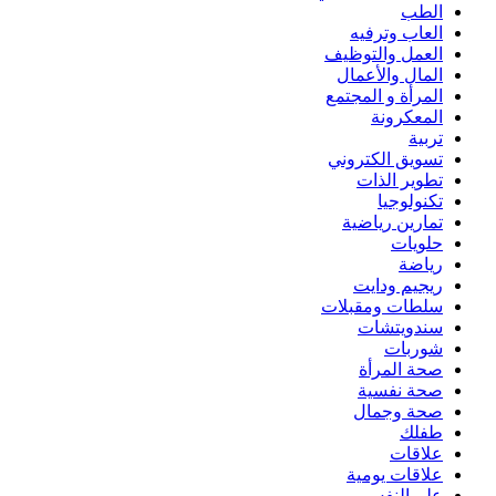
الطب
العاب وترفيه
العمل والتوظيف
المال والأعمال
المرأة و المجتمع
المعكرونة
تربية
تسويق الكتروني
تطوير الذات
تكنولوجيا
تمارين رياضية
حلويات
رياضة
ريجيم ودايت
سلطات ومقبلات
سندويتشات
شوربات
صحة المرأة
صحة نفسية
صحة وجمال
طفلك
علاقات
علاقات يومية
علم النفس