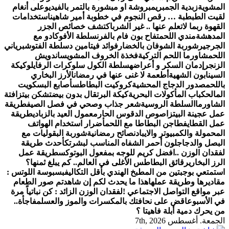
المشوية
زبدية الجمبري
مبروشة او مبشورة بالتمر بالفيديو
على أنغام
لقيت الطبطبة … رقص النجوم في خطوبة أمير شاهين
استخدامات
القهوة ربما لاتعلم عنها .. غير الشرب
اكتشف خصائص الجزر
المدهشة
مندي اللحم
تفاح بون فام بالفرن
سلطة الأفوكادو مع
الجرجير
شوربة الشوفان بالخضار
فوائد فيتامين د
سلطة الفتوش
برياني
اللحم
شاورما اللحم التركية
فخذة الخروف المشوي
ساندويش
الزنجر
إدمان السكر و أعراضه
سلطة الكول سلو
كرات الرفايلو
كيكة
السينابون الشهية
أطعمة لا غنى عنها في رمضان
الأرز البخاري
باللحم
صدور الدجاج المحشية
كروكيت البطاطس
أصابع البسكويت
المالح
كباب المأكولات البحرية
كيكة البرتقال بدون بيض
تشكن بيتزا
فتة
الشاورما
السلطة الروسية
شعر جذاب وصحي في فصل الصيف
طريقة
عمل عجينة البيتزا
صوص الدقوس الحار
معمول العيد بالزبادي
طريقة
عمل القطايف
طاجن البطاطا مع اللحم
أضرار استخدام الهواتف
المحمولة والكمبيوتر والايباد
نصائح رمضانية
شوربة البقوليات مع
البصل والدجاج
لون أحمر الشفاه المناسب لبشرتك
أحدث طريقة
لفقدان الوزن ..
افضل كريم للوجه بمفعول البوتوكس
طريقة عمل
الرز البخاري
رقائق البطاطس الأغلى في العالم.. كم يبلغ ثمنها؟
استمتعي بوجبتين من المطبخ الهندي بأقل التكاليف
بسبوسة اللوتس :
مقاديرها وطريقة عملها
هذا ما يحدث لكم إن شاهدتم صور الطعام
عبر مواقع التواصل الاجتماعي !
لفقدان الوزن الزائد : كن نباتياً مرة
في الأسبوع
اقض على نحافتك بالمكسرات والموز والعسل
مفاجأة..
من يحرك دمية أبلة فاهيتا ؟
الجمعة. أغسطس 7th, 2026