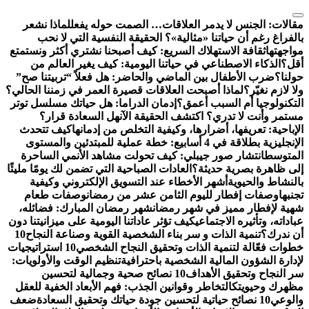
التجاوز
إلى
مقالات:
الجنس لا يدمر العلاقات… الصمت حوله يفعل
لماذا نشعر
المحتوى
بالفراغ رغم أن حياتنا «مثالية»؟ الحقيقة النفسية التي لا نحب
مواجهتها
ثقافة الاستهلاك السريع: كيف أصبحنا نشتري أكثر ونستمتع
أقل؟
الذكاء الاصطناعي في حياتنا اليومية: كيف يغير العالم من
حولنا؟
ضرب الأطفال بين الماضي والحاضر: هل فعلاً “تربيتنا صح”
ولا لازم نغيّر؟
لماذا أصبحت العلاقات قصيرة العمر في زمننا الحالي؟
التكنولوجيا أم السبب أعمق؟
إدمان الدراما: هل حياتك مسلسل توتر
مستمر وأنت لا تدري؟ اكتشف الحقيقة الآن
هل السعادة قرار؟
الإباحية: تعريفها، أضرارها، وكيفية التخلص من إدمانها
كيف تتحدث
الإنجليزية بطلاقة في 4 أسابيع: خطة عملية للمبتدئين والمستوى
المتوسط
انتشار صور جيبلي: كيف تحولت مشاهد الأنمي الساحرة
إلى ظاهرة بصرية حديثة؟
العادات الصباحية التي تضمن لك يومًا مليئًا
بالنشاط والحيوية
أشهر الأخطاء عند التسويق الإلكتروني وكيفية
تجنبها
وصفات إفطار لليوم الثامن عشر من رمضان
وصفات طعام
شهية لإفطار مميز في شهر رمضان
شهر رمضان المبارك: فضائله،
عباداته، وتأثيره الاجتماعي
كيف تؤثر عاداتنا اليومية على ميزانيتنا دون
أن ندرك؟
تنمية الذات و سر بناء الشخصية القوية وصناعة النجاح
10
خطوات فعّالة لتنمية الذات وتحقيق النجاح الشخصي
10 استراتيجيات
لإدارة الشؤون المالية الشخصية باحترافية
تنظيم الوقت والأولويات:
سر النجاح وتحقيق الأهداف
10 نصائح صحية وجمالية لتحسين
مظهرك وحيويتك
التخاطر وقوانين الجذب: فهم الأبعاد الخفية للعقل
والوعي
10 نصائح حياتية لتحسين جودة حياتك وتحقيق السعادة
ضعف