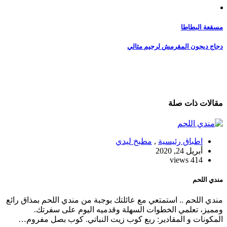
تصفّح
مسقعة البطاطا
المقالات
دجاج ديجون المقرمش لرجيم مثالي
مقالات ذات صلة
اطباق رئيسية
,
مطبخ ليدي
أبريل 24, 2020
414 views
مندي اللحم
مندي اللحم .. استمتعي مع عائلتك بوجبة من مندي اللحم بمذاق رائع
ومميز، تعلمي الخطوات السهلة وقدميه اليوم على سفرتك.
المكونات و المقادير: ربع كوب زيت النباتي. كوب بصل مفروم…