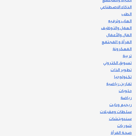
الحياة والمجتمع
الذكاء الاصطناعي
الطب
العاب وترفيه
العمل والتوظيف
المال والأعمال
المرأة و المجتمع
المعكرونة
تربية
تسويق الكتروني
تطوير الذات
تكنولوجيا
تمارين رياضية
حلويات
رياضة
ريجيم ودايت
سلطات ومقبلات
سندويتشات
شوربات
صحة المرأة