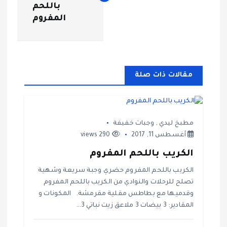
فّ
باللحم
المفروم
ح
ا
مقالات ذات صلة
ل
م
مطبخ ليدي
,
وجبات خفيفة
ق
أغسطس 11, 2017
290 views
الكريب باللحم المفروم
ا
الكريب باللحم المفروم حضري وجبة سريعة وشهية
ل
تصلح للرحلات والنوادي من الكريب باللحم المفروم
وقدميها مع بطاطس مقلية مقرمشة. المكونات و
ا
المقادير: 3 بيضات 3 ملاعق زيت نباتي 3…