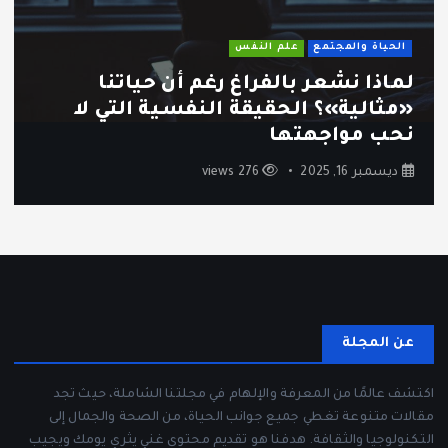
الحياة والمجتمع
علم النفس
لماذا نشعر بالفراغ رغم أن حياتنا
«مثالية»؟ الحقيقة النفسية التي لا
نحب مواجهتها
ديسمبر 16, 2025
276 views
عن المجلة
اكتشف عالمًا من المعرفة والإلهام في مجلتنا الشاملة، حيث تجد
مقالات متنوعة تغطي جميع جوانب الحياة، من الصحة والجمال إلى
التكنولوجيا والثقافة. هدفنا هو تقديم محتوى غني يثري يومك ويجيب