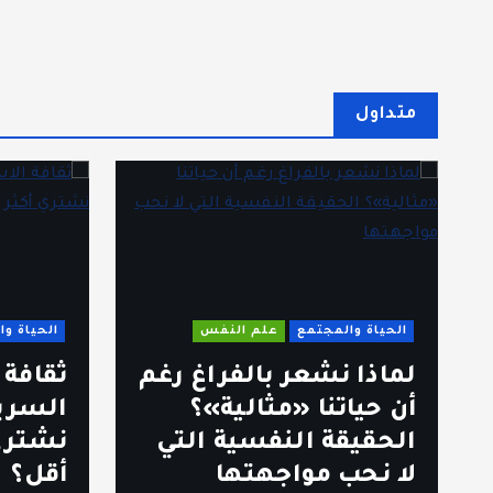
متداول
الحياة والمجتمع
علم النفس
الحياة و
لماذا نشعر بالفراغ رغم
ثقافة
أن حياتنا «مثالية»؟
السري
الحقيقة النفسية التي
نشتري
لا نحب مواجهتها
أقل؟