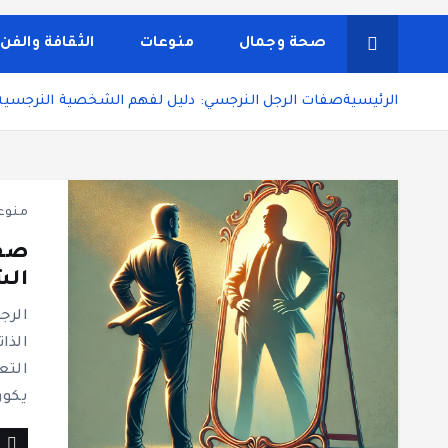
شاشة هي منصة شاملة تقدم محتوى متنوعًا يغطي مواضيع مثل
ونصائح يومية تركز على أسلوب الحياة الحديث، بالإضافة 
صحة وجمال
منوعات
الثقافة والفن
مستخدم سلسة
الرئيسية
صفات الرجل النرجسي: دليل لفهم الشخصية النرجسية
منوع
صفا
الش
الرج
الذا
التع
يكون