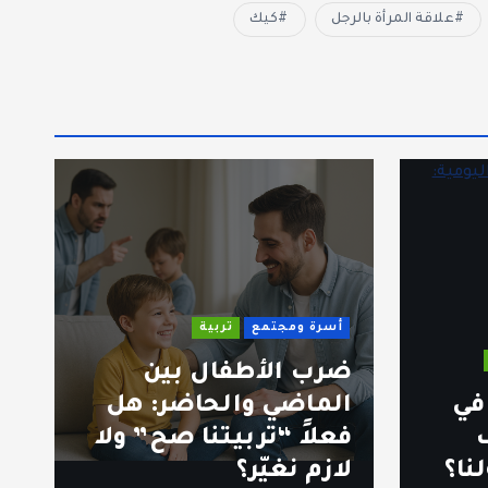
علاقة المرأة بالرجل
كيك
أسرة ومجتمع
تربية
ضرب الأطفال بين
ل
في
الماضي والحاضر: هل
ق
ف
فعلاً “تربيتنا صح” ولا
ا
نا؟
لازم نغيّر؟
ا