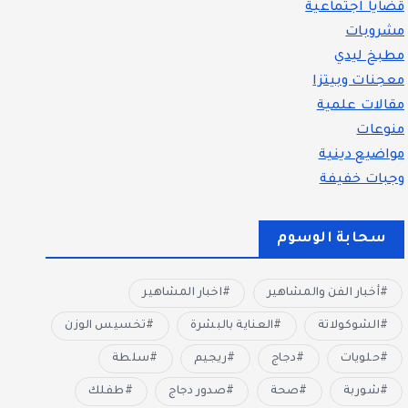
قضايا اجتماعية
مشروبات
مطبخ ليدي
معجنات وبيتزا
مقالات علمية
منوعات
مواضيع دينية
وجبات خفيفة
سحابة الوسوم
أخبار الفن والمشاهير
اخبار المشاهير
الشوكولاتة
العناية بالبشرة
تخسيس الوزن
حلويات
دجاج
ريجيم
سلطة
شوربة
صحة
صدور دجاج
طفلك