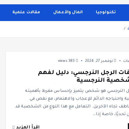
 الصحة والجمال، وصفات الطبخ، العلاقة الزوجية، الأبراج، الفن 
إلى تغطية مواضيع تتعلق بالأمومة والعناية الشخصية. الموقع م
تكنولوجيا
المال والأعمال
مقالات علمية
ات
نوفمبر 27, 2024
383 views
ت الرجل النرجسي: دليل لفهم
خصية النرجسية
ل النرجسي هو شخص يتميز بإحساس مفرط بأهميته
تية واحتياجه الدائم للإعجاب والاهتمام، مع نقص في
اطف تجاه الآخرين. التعامل مع هذا النوع من الشخصية قد
 تحديًا، خاصة إذا…
اقرأ المزيد