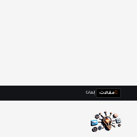
ل
م
ا
ذ
ا
ن
ش
ع
ر
مقالات: