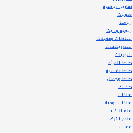
تمارين رياضية
حلويات
رياضة
ريجيم ودايت
سلطات ومقبلات
سندويتشات
شوربات
صحة المرأة
صحة نفسية
صحة وجمال
طفلك
علاقات
علاقات يومية
علم النفس
علوم الأرض
عملات