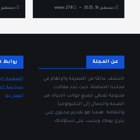
ديسمبر 16, 2025
278 views
ديسمبر 12, 2025
عن المجلة
روابط م
اكتشف عالمًا من المعرفة والإلهام في
الصفحة الر
مجلتنا الشاملة، حيث تجد مقالات
سياسة ال
متنوعة تغطي جميع جوانب الحياة، من
اتصل بنا
الصحة والجمال إلى التكنولوجيا
والثقافة. هدفنا هو تقديم محتوى غني
يثري يومك ويجيب على تساؤلاتك.