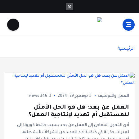
شاشة هي منصة شاملة تقدم محتوى متنوعًا يغطي
مواضيع مثل الصحة والجمال، وصفات الطبخ، العلاقة
الرئيسية
الزوجية، الأبراج، الفن والثقافة، والتكنولوجيا. يتميز
الموقع بتقديم مقالات عملية ونصائح يومية تركز على
أسلوب الحياة الحديث، بالإضافة إلى تغطية مواضيع
تتعلق بالأمومة والعناية الشخصية. الموقع مقسم
بوضوح إلى أقسام ليسهل التنقل ويضمن تقديم تجربة
مستخدم سلسة
العمل والتوظيف
نوفمبر 29, 2024
346 views
العمل عن بعد: هل هو الحل الأمثل
للمستقبل أم تهديد لإنتاجية العمل؟
أدى التحول المفاجئ إلى العمل عن بعد بسبب جائحة كورونا إلى
تغيرات جذرية في كيفية أداء العديد من الشركات لأنشطتها.