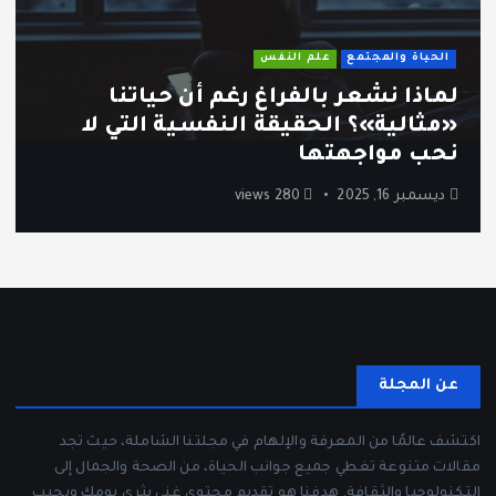
الحياة والمجتمع
علم النفس
لماذا نشعر بالفراغ رغم أن حياتنا
«مثالية»؟ الحقيقة النفسية التي لا
نحب مواجهتها
ديسمبر 16, 2025
280 views
عن المجلة
اكتشف عالمًا من المعرفة والإلهام في مجلتنا الشاملة، حيث تجد
مقالات متنوعة تغطي جميع جوانب الحياة، من الصحة والجمال إلى
التكنولوجيا والثقافة. هدفنا هو تقديم محتوى غني يثري يومك ويجيب