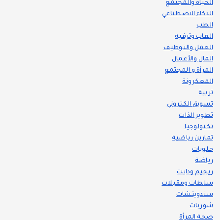
الحياة والمجتمع
الذكاء الاصطناعي
الطب
العاب وترفيه
العمل والتوظيف
المال والأعمال
المرأة و المجتمع
المعكرونة
تربية
تسويق الكتروني
تطوير الذات
تكنولوجيا
تمارين رياضية
حلويات
رياضة
ريجيم ودايت
سلطات ومقبلات
سندويتشات
شوربات
صحة المرأة