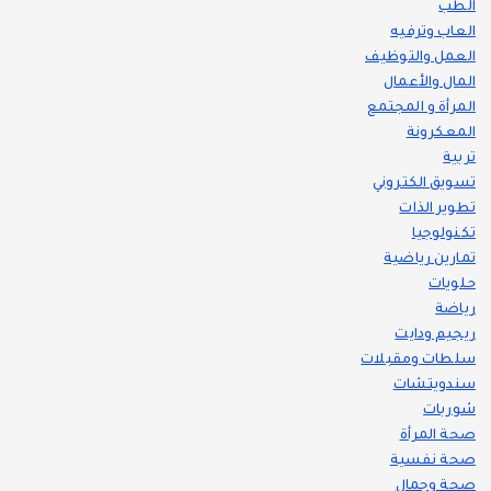
الطب
العاب وترفيه
العمل والتوظيف
المال والأعمال
المرأة و المجتمع
المعكرونة
تربية
تسويق الكتروني
تطوير الذات
تكنولوجيا
تمارين رياضية
حلويات
رياضة
ريجيم ودايت
سلطات ومقبلات
سندويتشات
شوربات
صحة المرأة
صحة نفسية
صحة وجمال