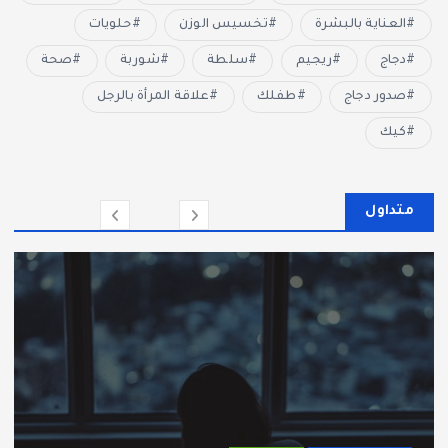
العناية بالبشرة
تخسيس الوزن
حلويات
دجاج
ريجيم
سلطة
شوربة
صحة
صدور دجاج
طفلك
علاقة المرأة بالرجل
كيك
متداول