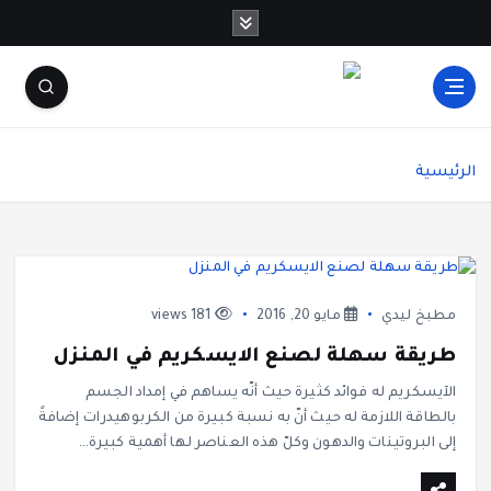
شاشة هي منصة شاملة تقدم محتوى متنوعًا يغطي
مواضيع مثل الصحة والجمال، وصفات الطبخ، العلاقة
الرئيسية
الزوجية، الأبراج، الفن والثقافة، والتكنولوجيا. يتميز
الموقع بتقديم مقالات عملية ونصائح يومية تركز على
أسلوب الحياة الحديث، بالإضافة إلى تغطية مواضيع
تتعلق بالأمومة والعناية الشخصية. الموقع مقسم
بوضوح إلى أقسام ليسهل التنقل ويضمن تقديم تجربة
مستخدم سلسة
مطبخ ليدي
مايو 20, 2016
181 views
طريقة سهلة لصنع الايسكريم في المنزل
الآيسكريم له فوائد كثيرة حيث أنّه يساهم في إمداد الجسم
بالطاقة اللازمة له حيث أنّ به نسبة كبيرة من الكربوهيدرات إضافةً
إلى البروتينات والدهون وكلّ هذه العناصر لها أهمية كبيرة…