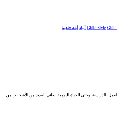
Ghibl
GhibliStyle
آيباد
أبلة فاهيتا
عمل، الدراسة، وحتى الحياة اليومية. يعاني العديد من الأشخاص من