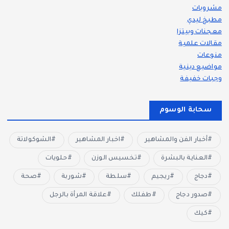
مشروبات
مطبخ ليدي
معجنات وبيتزا
مقالات علمية
منوعات
مواضيع دينية
وجبات خفيفة
سحابة الوسوم
أخبار الفن والمشاهير
اخبار المشاهير
الشوكولاتة
العناية بالبشرة
تخسيس الوزن
حلويات
دجاج
ريجيم
سلطة
شوربة
صحة
صدور دجاج
طفلك
علاقة المرأة بالرجل
كيك