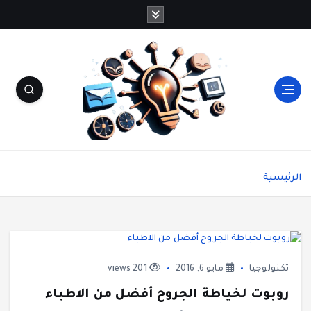
شاشة هي منصة شاملة تقدم محتوى متنوعًا يغطي
مواضيع مثل الصحة والجمال، وصفات الطبخ، العلاقة
الرئيسية
الزوجية، الأبراج، الفن والثقافة، والتكنولوجيا. يتميز
الموقع بتقديم مقالات عملية ونصائح يومية تركز على
أسلوب الحياة الحديث، بالإضافة إلى تغطية مواضيع
تتعلق بالأمومة والعناية الشخصية. الموقع مقسم
بوضوح إلى أقسام ليسهل التنقل ويضمن تقديم تجربة
مستخدم سلسة
تكنولوجيا
مايو 6, 2016
201 views
روبوت لخياطة الجروح أفضل من الاطباء