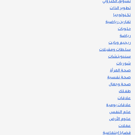
تسويق الكتروني
تطوير الذات
تكنولوجيا
تمارين رياضية
حلويات
رياضة
ريجيم ودايت
سلطات ومقبلات
سندويتشات
شوربات
صحة المرأة
صحة نفسية
صحة وجمال
طفلك
علاقات
علاقات يومية
علم النفس
علوم الأرض
عملات
قضايا اجتماعية