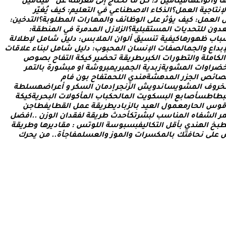
ا
و
أ
ن
و
ا
ع
ه
ا
ف
ي
ت
ا
م
ي
ن
د
:
ك
ل
م
ا
ت
ح
ت
ا
ج
إ
ل
ى
م
ع
ر
ف
ت
ه
ع
ن
“
ف
ي
ت
ا
م
ي
ن
ل
ن
ت
ا
ج
ي
ة
ا
ل
ع
م
ل
؟
ا
ل
ذ
ك
ا
ء
ا
ل
ص
ط
ن
ا
ع
ي
ف
ي
ا
ل
ت
ع
ل
ي
م
:
ك
ي
ف
ي
غ
ي
ر
ا
ل
ع
م
ل
:
ك
ي
ف
ي
ؤ
ث
ر
ع
ل
ى
ا
ل
و
ظ
ا
ئ
ف
و
ا
ل
م
ه
ا
ر
ا
ت
ا
ل
م
ط
ل
و
ب
ة
؟
ا
ل
ت
د
خ
ي
ن
:
د
و
ن
ل
ل
ت
ح
د
ي
ا
ت
ا
ل
م
س
ت
ق
ب
ل
ي
ة
؟
ا
ل
ز
ل
ز
ل
ا
ل
م
د
م
ر
ة
ف
ي
ا
ل
م
ن
ط
ق
ة
:
ب
ا
ب
ظ
ه
و
ر
ه
ا
ك
ي
ف
ي
ة
ت
ن
س
ي
ق
أ
ل
و
ا
ن
ا
ل
م
ل
ب
س
:
د
ل
ي
ل
ش
ا
م
ل
ل
ط
ل
ل
ة
ب
د
ا
ع
و
ا
ل
ج
م
ا
ل
ص
ف
ا
ت
ا
ل
ن
س
ا
ن
ا
ل
م
ح
ب
و
ب
:
د
ل
ي
ل
ش
ا
م
ل
ل
ب
ن
ا
ء
ع
ل
ق
ا
ت
ا
ل
ك
ا
م
ل
ة
و
ا
ل
ت
ط
و
ر
ا
ت
ا
ل
ك
ب
ر
ى
ط
ر
ي
ق
ة
ت
ح
ض
ي
ر
ك
ي
ك
ة
ا
ل
ت
ف
ا
ح
ب
ص
و
ص
ض
ر
ا
و
ا
ت
ا
ل
م
ش
و
ي
ة
ز
ب
د
ي
ة
ا
ل
ج
م
ب
ر
ي
م
ب
ر
و
ش
ة
ا
و
م
ب
ش
و
ر
ة
ب
ا
ل
ت
م
ر
ص
ا
ئ
ص
ا
ل
ج
ز
ر
ا
ل
م
د
ه
ش
ة
م
ن
د
ي
ا
ل
ل
ح
م
ت
ف
ا
ح
ب
و
ن
ف
ا
م
خ
ر
و
ف
ا
ل
م
ش
و
ي
س
ا
ن
د
و
ي
ش
ا
ل
ز
ن
ج
ر
إ
د
م
ا
ن
ا
ل
س
ك
ر
و
أ
ع
ر
ا
ض
ه
س
ل
ط
ة
ب
ط
ا
ط
س
أ
ص
ا
ب
ع
ا
ل
ب
س
ك
و
ي
ت
ا
ل
م
ا
ل
ح
ك
ب
ا
ب
ا
ل
م
أ
ك
و
ل
ت
ا
ل
ب
ح
ر
ي
ة
ك
ي
ك
ة
ق
و
س
ا
ل
ح
ا
ر
م
ع
م
و
ل
ا
ل
ع
ي
د
ب
ا
ل
ز
ب
ا
د
ي
ط
ر
ي
ق
ة
ع
م
ل
ا
ل
ق
ط
ا
ي
ف
ط
ا
ج
ن
ر
ا
ل
ش
ف
ا
ه
ا
ل
م
ن
ا
س
ب
ل
ب
ش
ر
ت
ك
أ
ح
د
ث
ط
ر
ي
ق
ة
ل
ف
ق
د
ا
ن
ا
ل
و
ز
ن
.
.
ا
ف
ض
ل
ب
خ
ا
ل
ه
ن
د
ي
ب
أ
ق
ل
ا
ل
ت
ك
ا
ل
ي
ف
ب
س
ب
و
س
ة
ا
ل
ل
و
ت
س
:
م
ق
ا
د
ي
ر
ه
ا
و
ط
ر
ي
ق
ة
ع
ل
ى
ن
ح
ا
ف
ت
ك
ب
ا
ل
م
ك
س
ر
ا
ت
و
ا
ل
م
و
ز
و
ا
ل
ع
س
ل
م
ف
ا
ج
أ
ة
.
.
م
ن
ي
ح
ر
ك
لتكنولوجيا. يتميز الموقع بتقديم مقالات عملية ونصائح يومية تركز
 التنقل ويضمن تقديم تجربة مستخدم سلسة