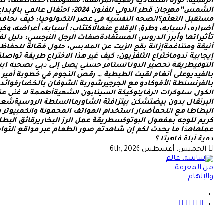
ا
ل
ر
ق
م
ي
ة
:
ث
و
ر
ة
ا
ق
ت
ص
ا
د
ي
ة
ر
ق
م
ي
ة
ا
ل
م
ر
ا
ه
ق
ة
:
م
ف
ه
و
م
ه
ا
،
خ
ص
ا
ئ
ص
ه
ا
،
ت
ح
ا
ل
ش
م
س
”
م
ه
ر
ج
ا
ن
ق
ط
ر
ا
ل
د
و
ل
ي
ل
ل
ف
ن
و
ن
4
2
0
2
:
ا
ح
ت
ف
ا
ل
ع
ا
ل
م
ي
ب
ا
ل
ب
د
ا
ع
م
س
ت
ق
ب
ل
ا
ل
ت
ع
ل
م
؟
ا
ل
ص
ح
ة
ا
ل
ن
ف
س
ي
ة
ف
ي
ع
ص
ر
ا
ل
ت
ك
ن
و
ل
و
ج
ي
ا
:
ك
ي
ف
ن
ح
ا
ف
ظ
أ
ض
ر
ا
ر
ه
،
أ
س
ب
ا
ب
ه
،
و
ط
ر
ق
ا
ل
ق
ل
ع
ع
ن
ه
ا
ل
ك
ت
ئ
ا
ب
:
أ
س
ب
ا
ب
ه
،
أ
ع
ر
ا
ض
ه
،
و
ك
ي
ت
أ
ث
ي
ر
ا
ت
ه
ا
و
أ
ب
ر
ز
ا
ل
د
ر
و
س
ا
ل
م
س
ت
ف
ا
د
ة
ص
ف
ا
ت
ا
ل
ر
ج
ل
ا
ل
ن
ر
ج
س
ي
:
د
ل
ي
ل
ل
ف
أ
ن
ي
ق
ة
و
م
ت
ن
ا
غ
م
ة
إ
ز
ا
ل
ة
ب
ق
ع
ا
ل
ز
ي
ت
ع
ن
ا
ل
م
ل
ب
س
:
ح
ل
و
ل
ف
ع
ا
ل
ة
ل
ل
ح
ف
ا
ظ
إ
ي
ج
ا
ب
ي
ة
ت
د
و
م
ا
خ
ت
ر
ا
ع
ا
ل
ت
ل
ف
ز
ي
و
ن
:
ك
ي
ف
غ
ي
ر
ه
ذ
ا
ا
ل
خ
ت
ر
ا
ع
ط
ر
ي
ق
ة
ت
و
ا
ص
ل
ن
ا
ل
ت
و
ف
ي
ط
ر
ي
ق
ة
ت
ح
ض
ي
ر
ا
ل
د
و
ن
ا
ت
س
ت
ا
م
ر
ح
س
ن
ي
ي
ص
ل
إ
ل
ى
د
ب
ي
ب
ص
ح
ب
ة
ا
ب
ن
ب
ا
ل
ف
ي
د
ي
و
ع
ل
ى
أ
ن
غ
ا
م
ل
ق
ي
ت
ا
ل
ط
ب
ط
ب
ة
…
ر
ق
ص
ا
ل
ن
ج
و
م
ف
ي
خ
ط
و
ب
ة
أ
م
ي
ر
ب
ا
ل
ف
ر
ن
س
ل
ط
ة
ا
ل
ف
و
ك
ا
د
و
م
ع
ا
ل
ج
ر
ج
ي
ر
ش
و
ر
ب
ة
ا
ل
ش
و
ف
ا
ن
ب
ا
ل
خ
ض
ا
ر
ف
و
ا
ئ
د
ا
ل
ك
و
ل
س
ل
و
ك
ر
ا
ت
ا
ل
ر
ف
ا
ي
ل
و
ك
ي
ك
ة
ا
ل
س
ي
ن
ا
ب
و
ن
ا
ل
ش
ه
ي
ة
أ
ط
ع
م
ة
ل
غ
ن
ى
ع
ن
ا
ل
ب
ر
ت
ق
ا
ل
ب
د
و
ن
ب
ي
ض
ت
ش
ك
ن
ب
ي
ت
ز
ا
ف
ت
ة
ا
ل
ش
ا
و
ر
م
ا
ا
ل
س
ل
ط
ة
ا
ل
ر
و
س
ي
ة
ش
ع
ر
ا
ل
ب
ط
ا
ط
ا
م
ع
ا
ل
ل
ح
م
أ
ض
ر
ا
ر
ا
س
ت
خ
د
ا
م
ا
ل
ه
و
ا
ت
ف
ا
ل
م
ح
م
و
ل
ة
و
ا
ل
ك
م
ب
ي
و
ت
ر
و
ك
ر
ي
م
ل
ل
و
ج
ه
ب
م
ف
ع
و
ل
ا
ل
ب
و
ت
و
ك
س
ط
ر
ي
ق
ة
ع
م
ل
ا
ل
ر
ز
ا
ل
ب
خ
ا
ر
ي
ر
ق
ا
ئ
ق
ا
ل
ب
ط
ا
ع
م
ل
ه
ا
ه
ذ
ا
م
ا
ي
ح
د
ث
ل
ك
م
إ
ن
ش
ا
ه
د
ت
م
ص
و
ر
ا
ل
ط
ع
ا
م
ع
ب
ر
م
و
ا
ق
ع
ا
ل
ت
و
ا
ص
د
م
ي
ة
أ
ب
ل
ة
ف
ا
ه
ي
ت
ا
؟
الخميس. أغسطس 6th, 2026
شاشة هي منصة شاملة تقدم محتوى متنوعًا يغطي مواضيع مثل الصحة وا
على أسلوب الحياة الحديث، بالإضافة إلى تغطية مواضيع تتعلق ب