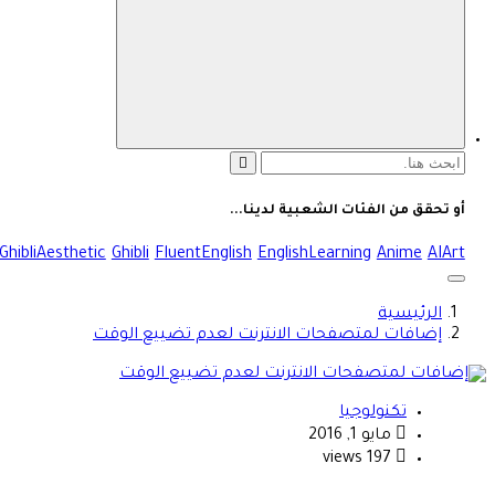
على أسلوب الحياة الحديث، بالإضافة إلى تغطية مواضيع تتعلق ب
البحث
عن:
أو تحقق من الفئات الشعبية لدينا...
GhibliAesthetic
Ghibli
FluentEnglish
EnglishLearning
Anime
AIArt
الرئيسية
إضافات لمتصفحات الانترنت لعدم تضييع الوقت
تكنولوجيا
مايو 1, 2016
197 views