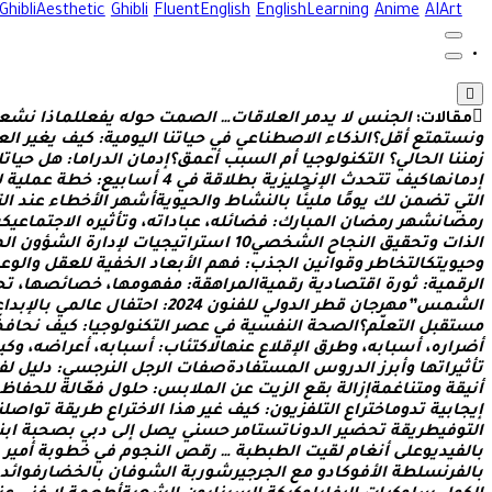
GhibliAesthetic
Ghibli
FluentEnglish
EnglishLearning
Anime
AIArt
مقالات:
ا
ل
ج
ن
س
ل
ي
د
م
ر
ا
ل
ع
ل
ق
ا
ت
…
ا
ل
ص
م
ت
ح
و
ل
ه
ي
ف
ع
ل
ل
م
ا
ذ
ا
ن
ش
ع
و
ن
س
ت
م
ت
ع
أ
ق
ل
؟
ا
ل
ذ
ك
ا
ء
ا
ل
ص
ط
ن
ا
ع
ي
ف
ي
ح
ي
ا
ت
ن
ا
ا
ل
ي
و
م
ي
ة
:
ك
ي
ف
ي
غ
ي
ر
ا
ل
ع
ز
م
ن
ن
ا
ا
ل
ح
ا
ل
ي
؟
ا
ل
ت
ك
ن
و
ل
و
ج
ي
ا
أ
م
ا
ل
س
ب
ب
أ
ع
م
ق
؟
إ
د
م
ا
ن
ا
ل
د
ر
ا
م
ا
:
ه
ل
ح
ي
ا
ت
ك
إ
د
م
ا
ن
ه
ا
ك
ي
ف
ت
ت
ح
د
ث
ا
ل
ن
ج
ل
ي
ز
ي
ة
ب
ط
ل
ق
ة
ف
ي
4
أ
س
ا
ب
ي
ع
:
خ
ط
ة
ع
م
ل
ي
ة
ل
ا
ل
ت
ي
ت
ض
م
ن
ل
ك
ي
و
م
ا
م
ل
ي
ئ
ا
ب
ا
ل
ن
ش
ا
ط
و
ا
ل
ح
ي
و
ي
ة
أ
ش
ه
ر
ا
ل
خ
ط
ا
ء
ع
ن
د
ا
ل
ت
ر
م
ض
ا
ن
ش
ه
ر
ر
م
ض
ا
ن
ا
ل
م
ب
ا
ر
ك
:
ف
ض
ا
ئ
ل
ه
،
ع
ب
ا
د
ا
ت
ه
،
و
ت
أ
ث
ي
ر
ه
ا
ل
ج
ت
م
ا
ع
ي
ك
ي
ا
ل
ذ
ا
ت
و
ت
ح
ق
ي
ق
ا
ل
ن
ج
ا
ح
ا
ل
ش
خ
ص
ي
0
1
ا
س
ت
ر
ا
ت
ي
ج
ي
ا
ت
ل
د
ا
ر
ة
ا
ل
ش
ؤ
و
ن
ا
ل
م
و
ح
ي
و
ي
ت
ك
ا
ل
ت
خ
ا
ط
ر
و
ق
و
ا
ن
ي
ن
ا
ل
ج
ذ
ب
:
ف
ه
م
ا
ل
ب
ع
ا
د
ا
ل
خ
ف
ي
ة
ل
ل
ع
ق
ل
و
ا
ل
و
ع
ا
ل
ر
ق
م
ي
ة
:
ث
و
ر
ة
ا
ق
ت
ص
ا
د
ي
ة
ر
ق
م
ي
ة
ا
ل
م
ر
ا
ه
ق
ة
:
م
ف
ه
و
م
ه
ا
،
خ
ص
ا
ئ
ص
ه
ا
،
ت
ح
ا
ل
ش
م
س
”
م
ه
ر
ج
ا
ن
ق
ط
ر
ا
ل
د
و
ل
ي
ل
ل
ف
ن
و
ن
4
2
0
2
:
ا
ح
ت
ف
ا
ل
ع
ا
ل
م
ي
ب
ا
ل
ب
د
ا
ع
م
س
ت
ق
ب
ل
ا
ل
ت
ع
ل
م
؟
ا
ل
ص
ح
ة
ا
ل
ن
ف
س
ي
ة
ف
ي
ع
ص
ر
ا
ل
ت
ك
ن
و
ل
و
ج
ي
ا
:
ك
ي
ف
ن
ح
ا
ف
ظ
أ
ض
ر
ا
ر
ه
،
أ
س
ب
ا
ب
ه
،
و
ط
ر
ق
ا
ل
ق
ل
ع
ع
ن
ه
ا
ل
ك
ت
ئ
ا
ب
:
أ
س
ب
ا
ب
ه
،
أ
ع
ر
ا
ض
ه
،
و
ك
ي
ت
أ
ث
ي
ر
ا
ت
ه
ا
و
أ
ب
ر
ز
ا
ل
د
ر
و
س
ا
ل
م
س
ت
ف
ا
د
ة
ص
ف
ا
ت
ا
ل
ر
ج
ل
ا
ل
ن
ر
ج
س
ي
:
د
ل
ي
ل
ل
ف
أ
ن
ي
ق
ة
و
م
ت
ن
ا
غ
م
ة
إ
ز
ا
ل
ة
ب
ق
ع
ا
ل
ز
ي
ت
ع
ن
ا
ل
م
ل
ب
س
:
ح
ل
و
ل
ف
ع
ا
ل
ة
ل
ل
ح
ف
ا
ظ
إ
ي
ج
ا
ب
ي
ة
ت
د
و
م
ا
خ
ت
ر
ا
ع
ا
ل
ت
ل
ف
ز
ي
و
ن
:
ك
ي
ف
غ
ي
ر
ه
ذ
ا
ا
ل
خ
ت
ر
ا
ع
ط
ر
ي
ق
ة
ت
و
ا
ص
ل
ن
ا
ل
ت
و
ف
ي
ط
ر
ي
ق
ة
ت
ح
ض
ي
ر
ا
ل
د
و
ن
ا
ت
س
ت
ا
م
ر
ح
س
ن
ي
ي
ص
ل
إ
ل
ى
د
ب
ي
ب
ص
ح
ب
ة
ا
ب
ن
ب
ا
ل
ف
ي
د
ي
و
ع
ل
ى
أ
ن
غ
ا
م
ل
ق
ي
ت
ا
ل
ط
ب
ط
ب
ة
…
ر
ق
ص
ا
ل
ن
ج
و
م
ف
ي
خ
ط
و
ب
ة
أ
م
ي
ر
ب
ا
ل
ف
ر
ن
س
ل
ط
ة
ا
ل
ف
و
ك
ا
د
و
م
ع
ا
ل
ج
ر
ج
ي
ر
ش
و
ر
ب
ة
ا
ل
ش
و
ف
ا
ن
ب
ا
ل
خ
ض
ا
ر
ف
و
ا
ئ
د