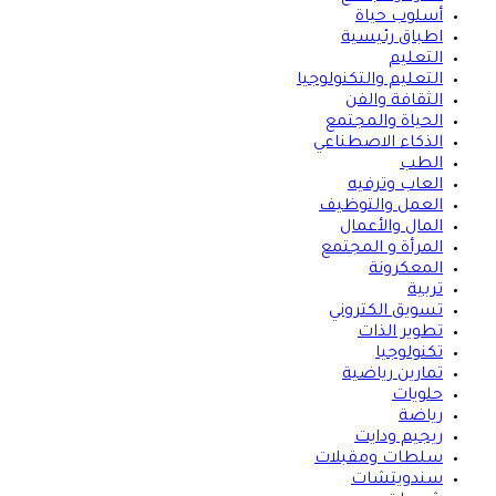
أسلوب حياة
اطباق رئيسية
التعليم
التعليم والتكنولوجيا
الثقافة والفن
الحياة والمجتمع
الذكاء الاصطناعي
الطب
العاب وترفيه
العمل والتوظيف
المال والأعمال
المرأة و المجتمع
المعكرونة
تربية
تسويق الكتروني
تطوير الذات
تكنولوجيا
تمارين رياضية
حلويات
رياضة
ريجيم ودايت
سلطات ومقبلات
سندويتشات