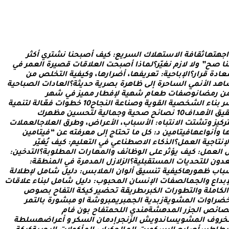
ا
ج
ه
ت
ه
ا
ث
ق
ا
ف
ة
ا
ل
س
ت
ه
ل
ك
ا
ل
س
ر
ي
ع
:
ك
ي
ف
أ
ص
ب
ح
ن
ا
ن
ش
ت
ر
ي
أ
ك
ث
ر
ن
ا
ص
ح
”
و
ل
ل
ز
م
ن
غ
ي
ر
؟
ل
م
ا
ذ
ا
أ
ص
ب
ح
ت
ا
ل
ع
ل
ق
ا
ت
ق
ص
ي
ر
ة
ا
ل
ع
م
ر
ف
ي
ع
ا
د
ة
ق
ر
ا
ر
؟
ا
ل
ب
ا
ح
ي
ة
:
ت
ع
ر
ي
ف
ه
ا
،
أ
ض
ر
ا
ر
ه
ا
،
و
ك
ي
ف
ي
ة
ا
ل
ت
خ
ل
ص
م
ن
ا
ه
د
ا
ل
ن
م
ي
ا
ل
س
ا
ح
ر
ة
إ
ل
ى
ظ
ا
ه
ر
ة
ب
ص
ر
ي
ة
ح
د
ي
ث
ة
؟
ا
ل
ع
ا
د
ا
ت
ا
ل
ص
ب
ا
ح
ي
ة
ن
ر
م
ض
ا
ن
و
ص
ف
ا
ت
ط
ع
ا
م
ش
ه
ي
ة
ل
ف
ط
ا
ر
م
م
ي
ز
ف
ي
ش
ه
ر
ر
ب
ن
ا
ء
ا
ل
ش
خ
ص
ي
ة
ا
ل
ق
و
ي
ة
و
ص
ن
ا
ع
ة
ا
ل
ن
ج
ا
ح
0
1
خ
ط
و
ا
ت
ف
ع
ا
ل
ة
ل
ت
ن
م
ي
ة
ق
ي
ق
ا
ل
ه
د
ا
ف
0
1
ن
ص
ا
ئ
ح
ص
ح
ي
ة
و
ج
م
ا
ل
ي
ة
ل
ت
ح
س
ي
ن
م
ظ
ه
ر
ك
ر
ك
ي
ز
و
ت
ش
ت
ت
ا
ل
ن
ت
ب
ا
ه
:
ا
ل
س
ب
ا
ب
،
ا
ل
ع
ر
ا
ض
،
و
ط
ر
ق
ا
ل
ع
ل
ج
ا
ل
ع
م
ل
ت
ا
و
أ
ن
و
ا
ع
ه
ا
ف
ي
ت
ا
م
ي
ن
د
:
ك
ل
م
ا
ت
ح
ت
ا
ج
إ
ل
ى
م
ع
ر
ف
ت
ه
ع
ن
“
ف
ي
ت
ا
م
ي
ن
ل
ن
ت
ا
ج
ي
ة
ا
ل
ع
م
ل
؟
ا
ل
ذ
ك
ا
ء
ا
ل
ص
ط
ن
ا
ع
ي
ف
ي
ا
ل
ت
ع
ل
ي
م
:
ك
ي
ف
ي
غ
ي
ر
ا
ل
ع
م
ل
:
ك
ي
ف
ي
ؤ
ث
ر
ع
ل
ى
ا
ل
و
ظ
ا
ئ
ف
و
ا
ل
م
ه
ا
ر
ا
ت
ا
ل
م
ط
ل
و
ب
ة
؟
ا
ل
ت
د
خ
ي
ن
:
د
و
ن
ل
ل
ت
ح
د
ي
ا
ت
ا
ل
م
س
ت
ق
ب
ل
ي
ة
؟
ا
ل
ز
ل
ز
ل
ا
ل
م
د
م
ر
ة
ف
ي
ا
ل
م
ن
ط
ق
ة
:
ب
ا
ب
ظ
ه
و
ر
ه
ا
ك
ي
ف
ي
ة
ت
ن
س
ي
ق
أ
ل
و
ا
ن
ا
ل
م
ل
ب
س
:
د
ل
ي
ل
ش
ا
م
ل
ل
ط
ل
ل
ة
ب
د
ا
ع
و
ا
ل
ج
م
ا
ل
ص
ف
ا
ت
ا
ل
ن
س
ا
ن
ا
ل
م
ح
ب
و
ب
:
د
ل
ي
ل
ش
ا
م
ل
ل
ب
ن
ا
ء
ع
ل
ق
ا
ت
ا
ل
ك
ا
م
ل
ة
و
ا
ل
ت
ط
و
ر
ا
ت
ا
ل
ك
ب
ر
ى
ط
ر
ي
ق
ة
ت
ح
ض
ي
ر
ك
ي
ك
ة
ا
ل
ت
ف
ا
ح
ب
ص
و
ص
ض
ر
ا
و
ا
ت
ا
ل
م
ش
و
ي
ة
ز
ب
د
ي
ة
ا
ل
ج
م
ب
ر
ي
م
ب
ر
و
ش
ة
ا
و
م
ب
ش
و
ر
ة
ب
ا
ل
ت
م
ر
ص
ا
ئ
ص
ا
ل
ج
ز
ر
ا
ل
م
د
ه
ش
ة
م
ن
د
ي
ا
ل
ل
ح
م
ت
ف
ا
ح
ب
و
ن
ف
ا
م
خ
ر
و
ف
ا
ل
م
ش
و
ي
س
ا
ن
د
و
ي
ش
ا
ل
ز
ن
ج
ر
إ
د
م
ا
ن
ا
ل
س
ك
ر
و
أ
ع
ر
ا
ض
ه
س
ل
ط
ة