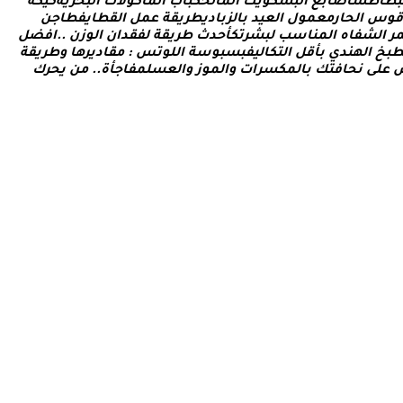
ب
ط
ا
ط
س
أ
ص
ا
ب
ع
ا
ل
ب
س
ك
و
ي
ت
ا
ل
م
ا
ل
ح
ك
ب
ا
ب
ا
ل
م
أ
ك
و
ل
ت
ا
ل
ب
ح
ر
ي
ة
ك
ي
ك
ة
ق
و
س
ا
ل
ح
ا
ر
م
ع
م
و
ل
ا
ل
ع
ي
د
ب
ا
ل
ز
ب
ا
د
ي
ط
ر
ي
ق
ة
ع
م
ل
ا
ل
ق
ط
ا
ي
ف
ط
ا
ج
ن
ر
ا
ل
ش
ف
ا
ه
ا
ل
م
ن
ا
س
ب
ل
ب
ش
ر
ت
ك
أ
ح
د
ث
ط
ر
ي
ق
ة
ل
ف
ق
د
ا
ن
ا
ل
و
ز
ن
.
.
ا
ف
ض
ل
ب
خ
ا
ل
ه
ن
د
ي
ب
أ
ق
ل
ا
ل
ت
ك
ا
ل
ي
ف
ب
س
ب
و
س
ة
ا
ل
ل
و
ت
س
:
م
ق
ا
د
ي
ر
ه
ا
و
ط
ر
ي
ق
ة
ع
ل
ى
ن
ح
ا
ف
ت
ك
ب
ا
ل
م
ك
س
ر
ا
ت
و
ا
ل
م
و
ز
و
ا
ل
ع
س
ل
م
ف
ا
ج
أ
ة
.
.
م
ن
ي
ح
ر
ك
لتكنولوجيا. يتميز الموقع بتقديم مقالات عملية ونصائح يومية تركز