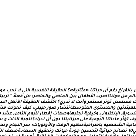
ر
ب
ا
ل
ف
ر
ا
غ
ر
غ
م
أ
ن
ح
ي
ا
ت
ن
ا
«
م
ث
ا
ل
ي
ة
»
؟
ا
ل
ح
ق
ي
ق
ة
ا
ل
ن
ف
س
ي
ة
ا
ل
ت
ي
ل
ن
ح
ب
م
و
ا
ل
م
م
ن
ح
و
ل
ن
ا
؟
ض
ر
ب
ا
ل
ط
ف
ا
ل
ب
ي
ن
ا
ل
م
ا
ض
ي
و
ا
ل
ح
ا
ض
ر
:
ه
ل
ف
ع
ل
“
ت
ر
ب
ي
ت
م
س
ل
س
ل
ت
و
ت
ر
م
س
ت
م
ر
و
أ
ن
ت
ل
ت
د
ر
ي
؟
ا
ك
ت
ش
ف
ا
ل
ح
ق
ي
ق
ة
ا
ل
ن
ه
ل
ا
ل
س
ل
م
ب
ت
د
ئ
ي
ن
و
ا
ل
م
س
ت
و
ى
ا
ل
م
ت
و
س
ط
ا
ن
ت
ش
ا
ر
ص
و
ر
ج
ي
ب
ل
ي
:
ك
ي
ف
ت
ح
و
ل
ت
م
ش
س
و
ي
ق
ا
ل
ل
ك
ت
ر
و
ن
ي
و
ك
ي
ف
ي
ة
ت
ج
ن
ب
ه
ا
و
ص
ف
ا
ت
إ
ف
ط
ا
ر
ل
ل
ي
و
م
ا
ل
ث
ا
م
ن
ع
ش
ر
م
ف
ت
ؤ
ث
ر
ع
ا
د
ا
ت
ن
ا
ا
ل
ي
و
م
ي
ة
ع
ل
ى
م
ي
ز
ا
ن
ي
ت
ن
ا
د
و
ن
أ
ن
ن
د
ر
ك
؟
ت
ن
م
ي
ة
ا
ل
ذ
ا
ت
و
س
ا
ل
ي
ة
ا
ل
ش
خ
ص
ي
ة
ب
ا
ح
ت
ر
ا
ف
ي
ة
ت
ن
ظ
ي
م
ا
ل
و
ق
ت
و
ا
ل
و
ل
و
ي
ا
ت
:
س
ر
ا
ل
ن
ج
ا
ح
و
ت
ح
ي
0
1
ن
ص
ا
ئ
ح
ح
ي
ا
ت
ي
ة
ل
ت
ح
س
ي
ن
ج
و
د
ة
ح
ي
ا
ت
ك
و
ت
ح
ق
ي
ق
ا
ل
س
ع
ا
د
ة
ض
ع
ف
ا
ل
ت