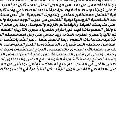
د
ي
ا
ت
ه
ا
،
و
ك
ي
ف
ي
ة
ا
ل
ت
ع
ا
م
ل
م
ع
ه
ا
ا
ل
م
ك
م
ل
ت
ا
ل
غ
ذ
ا
ئ
ي
ة
:
أ
ه
م
ي
ة
ا
س
ت
خ
د
ا
م
ه
و
ا
ل
ث
ق
ا
ف
ة
ا
ل
ع
م
ل
ع
ن
ب
ع
د
:
ه
ل
ه
و
ا
ل
ح
ل
ا
ل
م
ث
ل
ل
ل
م
س
ت
ق
ب
ل
أ
م
ت
ه
د
ي
د
ع
ل
ى
ت
و
ا
ز
ن
ن
ا
و
س
ط
ا
ل
ض
غ
و
ط
ا
ل
ر
ق
م
ي
ة
؟
ا
ل
ذ
ك
ا
ء
ا
ل
ص
ط
ن
ا
ع
ي
و
م
س
ت
ق
ب
ل
ف
ي
ة
ا
ل
ت
ع
ا
م
ل
م
ع
ه
ا
ل
ت
غ
ي
ر
ا
ل
م
ن
ا
خ
ي
و
ا
ل
ك
و
ا
ر
ث
ا
ل
ط
ب
ي
ع
ي
ة
:
ه
ل
ن
ح
ن
م
س
ت
ع
ه
م
ا
ل
ش
خ
ص
ي
ة
ا
ل
ن
ر
ج
س
ي
ة
ك
ي
ف
ي
ة
ا
ل
ت
خ
ل
ص
م
ن
ح
ب
و
ب
ا
ل
و
ج
ه
ب
س
ر
ع
ة
و
أ
س
ع
ل
ى
م
ل
ب
س
ك
ن
ظ
ي
ف
ة
و
أ
ن
ي
ق
ة
ع
ا
ل
م
ا
ل
ز
ي
ا
ء
و
ا
ل
م
و
ض
ة
:
ر
ح
ل
ة
إ
ل
ى
ع
ا
ل
م
ا
ل
ا
و
ن
ق
ل
ا
ل
م
ع
ل
و
م
ا
ت
؟
ك
ي
ف
غ
ي
ر
ا
خ
ت
ر
ا
ع
ا
ل
ك
ه
ر
ب
ا
ء
م
ج
ر
ى
ا
ل
ت
ا
ر
ي
خ
:
ا
ل
ق
ص
ة
ت
ه
ت
ا
ل
ي
ة
ب
ا
ل
ص
و
ر
:
خ
ط
و
ب
ة
ا
ل
ف
ن
ا
ن
ة
ر
ي
م
س
ا
م
ي
ع
ل
ى
ر
ج
ل
أ
ع
م
ا
ل
س
ل
ط
ة
ا
ل
خ
ش
ا
ه
ي
ن
ا
س
ت
خ
د
ا
م
ا
ت
ا
ل
ق
ه
و
ة
ر
ب
م
ا
ل
ت
ع
ل
م
ع
ن
ه
ا
.
.
غ
ي
ر
ا
ل
ش
ر
ب
ا
ك
ت
ش
ف
خ
ف
ي
ت
ا
م
ي
ن
د
س
ل
ط
ة
ا
ل
ف
ت
و
ش
ب
ر
ي
ا
ن
ي
ا
ل
ل
ح
م
ش
ا
و
ر
م
ا
ا
ل
ل
ح
م
ا
ل
ت
ر
ك
ي
ة
ف
خ
ذ
ة
ا
ل
ه
ا
ف
ي
ر
م
ض
ا
ن
ا
ل
ر
ز
ا
ل
ب
خ
ا
ر
ي
ب
ا
ل
ل
ح
م
ص
د
و
ر
ا
ل
د
ج
ا
ج
ا
ل
م
ح
ش
ي
ة
ك
ر
و
ك
ي
ت
ا
ل
ج
ذ
ا
ب
و
ص
ح
ي
ف
ي
ف
ص
ل
ا
ل
ص
ي
ف
ط
ر
ي
ق
ة
ع
م
ل
ع
ج
ي
ن
ة
ا
ل
ب
ي
ت
ز
ا
ص
و
ص
ا
ل
د
ا
ل
ي
ب
ا
د
ن
ص
ا
ئ
ح
ر
م
ض
ا
ن
ي
ة
ش
و
ر
ب
ة
ا
ل
ب
ق
و
ل
ي
ا
ت
م
ع
ا
ل
ب
ص
ل
و
ا
ل
د
ج
ا
ج
ل
و
ن
أ
ح
م
ط
س
ا
ل
غ
ل
ى
ف
ي
ا
ل
ع
ا
ل
م
.
.
ك
م
ي
ب
ل
غ
ث
م
ن
ه
ا
؟
ا
س
ت
م
ت
ع
ي
ب
و
ج
ب
ت
ي
ن
م
ن
ا
ل
م
ط
ل
ا
ل
ج
ت
م
ا
ع
ي
!
ل
ف
ق
د
ا
ن
ا
ل
و
ز
ن
ا
ل
ز
ا
ئ
د
:
ك
ن
ن
ب
ا
ت
ي
ا
م
ر
ة
ف
ي
ا
ل
س
ب
و
ع
ا
ق
ض
لجمال، وصفات الطبخ، العلاقة الزوجية، الأبراج، الفن والثقافة، وا
الأمومة والعناية الشخصية. الموقع مقسم بوضوح إلى أقسام ليسهل