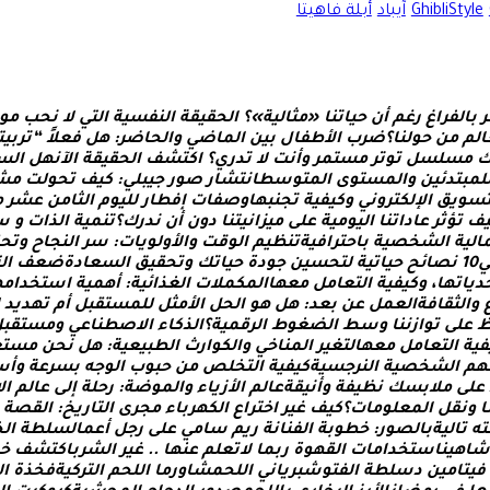
GhibliStyle
آيباد
أبلة فاهيتا
ر
ب
ا
ل
ف
ر
ا
غ
ر
غ
م
أ
ن
ح
ي
ا
ت
ن
ا
«
م
ث
ا
ل
ي
ة
»
؟
ا
ل
ح
ق
ي
ق
ة
ا
ل
ن
ف
س
ي
ة
ا
ل
ت
ي
ل
ن
ح
ب
م
و
ا
ل
م
م
ن
ح
و
ل
ن
ا
؟
ض
ر
ب
ا
ل
ط
ف
ا
ل
ب
ي
ن
ا
ل
م
ا
ض
ي
و
ا
ل
ح
ا
ض
ر
:
ه
ل
ف
ع
ل
“
ت
ر
ب
ي
ت
م
س
ل
س
ل
ت
و
ت
ر
م
س
ت
م
ر
و
أ
ن
ت
ل
ت
د
ر
ي
؟
ا
ك
ت
ش
ف
ا
ل
ح
ق
ي
ق
ة
ا
ل
ن
ه
ل
ا
ل
س
ل
م
ب
ت
د
ئ
ي
ن
و
ا
ل
م
س
ت
و
ى
ا
ل
م
ت
و
س
ط
ا
ن
ت
ش
ا
ر
ص
و
ر
ج
ي
ب
ل
ي
:
ك
ي
ف
ت
ح
و
ل
ت
م
ش
س
و
ي
ق
ا
ل
ل
ك
ت
ر
و
ن
ي
و
ك
ي
ف
ي
ة
ت
ج
ن
ب
ه
ا
و
ص
ف
ا
ت
إ
ف
ط
ا
ر
ل
ل
ي
و
م
ا
ل
ث
ا
م
ن
ع
ش
ر
م
ف
ت
ؤ
ث
ر
ع
ا
د
ا
ت
ن
ا
ا
ل
ي
و
م
ي
ة
ع
ل
ى
م
ي
ز
ا
ن
ي
ت
ن
ا
د
و
ن
أ
ن
ن
د
ر
ك
؟
ت
ن
م
ي
ة
ا
ل
ذ
ا
ت
و
س
ا
ل
ي
ة
ا
ل
ش
خ
ص
ي
ة
ب
ا
ح
ت
ر
ا
ف
ي
ة
ت
ن
ظ
ي
م
ا
ل
و
ق
ت
و
ا
ل
و
ل
و
ي
ا
ت
:
س
ر
ا
ل
ن
ج
ا
ح
و
ت
ح
ي
0
1
ن
ص
ا
ئ
ح
ح
ي
ا
ت
ي
ة
ل
ت
ح
س
ي
ن
ج
و
د
ة
ح
ي
ا
ت
ك
و
ت
ح
ق
ي
ق
ا
ل
س
ع
ا
د
ة
ض
ع
ف
ا
ل
ت
د
ي
ا
ت
ه
ا
،
و
ك
ي
ف
ي
ة
ا
ل
ت
ع
ا
م
ل
م
ع
ه
ا
ا
ل
م
ك
م
ل
ت
ا
ل
غ
ذ
ا
ئ
ي
ة
:
أ
ه
م
ي
ة
ا
س
ت
خ
د
ا
م
ه
و
ا
ل
ث
ق
ا
ف
ة
ا
ل
ع
م
ل
ع
ن
ب
ع
د
:
ه
ل
ه
و
ا
ل
ح
ل
ا
ل
م
ث
ل
ل
ل
م
س
ت
ق
ب
ل
أ
م
ت
ه
د
ي
د
ع
ل
ى
ت
و
ا
ز
ن
ن
ا
و
س
ط
ا
ل
ض
غ
و
ط
ا
ل
ر
ق
م
ي
ة
؟
ا
ل
ذ
ك
ا
ء
ا
ل
ص
ط
ن
ا
ع
ي
و
م
س
ت
ق
ب
ل
ف
ي
ة
ا
ل
ت
ع
ا
م
ل
م
ع
ه
ا
ل
ت
غ
ي
ر
ا
ل
م
ن
ا
خ
ي
و
ا
ل
ك
و
ا
ر
ث
ا
ل
ط
ب
ي
ع
ي
ة
:
ه
ل
ن
ح
ن
م
س
ت
ع
ه
م
ا
ل
ش
خ
ص
ي
ة
ا
ل
ن
ر
ج
س
ي
ة
ك
ي
ف
ي
ة
ا
ل
ت
خ
ل
ص
م
ن
ح
ب
و
ب
ا
ل
و
ج
ه
ب
س
ر
ع
ة
و
أ
س
ع
ل
ى
م
ل
ب
س
ك
ن
ظ
ي
ف
ة
و
أ
ن
ي
ق
ة
ع
ا
ل
م
ا
ل
ز
ي
ا
ء
و
ا
ل
م
و
ض
ة
:
ر
ح
ل
ة
إ
ل
ى
ع
ا
ل
م
ا
ل
ا
و
ن
ق
ل
ا
ل
م
ع
ل
و
م
ا
ت
؟
ك
ي
ف
غ
ي
ر
ا
خ
ت
ر
ا
ع
ا
ل
ك
ه
ر
ب
ا
ء
م
ج
ر
ى
ا
ل
ت
ا
ر
ي
خ
:
ا
ل
ق
ص
ة
ت
ه
ت
ا
ل
ي
ة
ب
ا
ل
ص
و
ر
:
خ
ط
و
ب
ة
ا
ل
ف
ن
ا
ن
ة
ر
ي
م
س
ا
م
ي
ع
ل
ى
ر
ج
ل
أ
ع
م
ا
ل
س
ل
ط
ة
ا
ل
خ
ش
ا
ه
ي
ن
ا
س
ت
خ
د
ا
م
ا
ت
ا
ل
ق
ه
و
ة
ر
ب
م
ا
ل
ت
ع
ل
م
ع
ن
ه
ا
.
.
غ
ي
ر
ا
ل
ش
ر
ب
ا
ك
ت
ش
ف
خ
ف
ي
ت
ا
م
ي
ن
د
س
ل
ط
ة
ا
ل
ف
ت
و
ش
ب
ر
ي
ا
ن
ي
ا
ل
ل
ح
م
ش
ا
و
ر
م
ا
ا
ل
ل
ح
م
ا
ل
ت
ر
ك
ي
ة
ف
خ
ذ
ة
ا
ل