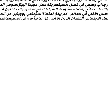
ه
ا
ف
ي
ر
م
ض
ا
ن
ا
ل
ر
ز
ا
ل
ب
خ
ا
ر
ي
ب
ا
ل
ل
ح
م
ص
د
و
ر
ا
ل
د
ج
ا
ج
ا
ل
م
ح
ش
ي
ة
ك
ر
و
ك
ي
ت
ا
ل
ج
ذ
ا
ب
و
ص
ح
ي
ف
ي
ف
ص
ل
ا
ل
ص
ي
ف
ط
ر
ي
ق
ة
ع
م
ل
ع
ج
ي
ن
ة
ا
ل
ب
ي
ت
ز
ا
ص
و
ص
ا
ل
د
ا
ل
ي
ب
ا
د
ن
ص
ا
ئ
ح
ر
م
ض
ا
ن
ي
ة
ش
و
ر
ب
ة
ا
ل
ب
ق
و
ل
ي
ا
ت
م
ع
ا
ل
ب
ص
ل
و
ا
ل
د
ج
ا
ج
ل
و
ن
أ
ح
م
ط
س
ا
ل
غ
ل
ى
ف
ي
ا
ل
ع
ا
ل
م
.
.
ك
م
ي
ب
ل
غ
ث
م
ن
ه
ا
؟
ا
س
ت
م
ت
ع
ي
ب
و
ج
ب
ت
ي
ن
م
ن
ا
ل
م
ط
ل
ا
ل
ج
ت
م
ا
ع
ي
!
ل
ف
ق
د
ا
ن
ا
ل
و
ز
ن
ا
ل
ز
ا
ئ
د
:
ك
ن
ن
ب
ا
ت
ي
ا
م
ر
ة
ف
ي
ا
ل
س
ب
و
ع
ا
ق
ض
لجمال، وصفات الطبخ، العلاقة الزوجية، الأبراج، الفن والثقافة، وا