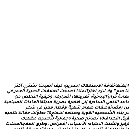
ا
ج
ه
ت
ه
ا
ث
ق
ا
ف
ة
ا
ل
س
ت
ه
ل
ك
ا
ل
س
ر
ي
ع
:
ك
ي
ف
أ
ص
ب
ح
ن
ا
ن
ش
ت
ر
ي
أ
ك
ث
ر
ن
ا
ص
ح
”
و
ل
ل
ز
م
ن
غ
ي
ر
؟
ل
م
ا
ذ
ا
أ
ص
ب
ح
ت
ا
ل
ع
ل
ق
ا
ت
ق
ص
ي
ر
ة
ا
ل
ع
م
ر
ف
ي
ع
ا
د
ة
ق
ر
ا
ر
؟
ا
ل
ب
ا
ح
ي
ة
:
ت
ع
ر
ي
ف
ه
ا
،
أ
ض
ر
ا
ر
ه
ا
،
و
ك
ي
ف
ي
ة
ا
ل
ت
خ
ل
ص
م
ن
ا
ه
د
ا
ل
ن
م
ي
ا
ل
س
ا
ح
ر
ة
إ
ل
ى
ظ
ا
ه
ر
ة
ب
ص
ر
ي
ة
ح
د
ي
ث
ة
؟
ا
ل
ع
ا
د
ا
ت
ا
ل
ص
ب
ا
ح
ي
ة
ن
ر
م
ض
ا
ن
و
ص
ف
ا
ت
ط
ع
ا
م
ش
ه
ي
ة
ل
ف
ط
ا
ر
م
م
ي
ز
ف
ي
ش
ه
ر
ر
ب
ن
ا
ء
ا
ل
ش
خ
ص
ي
ة
ا
ل
ق
و
ي
ة
و
ص
ن
ا
ع
ة
ا
ل
ن
ج
ا
ح
0
1
خ
ط
و
ا
ت
ف
ع
ا
ل
ة
ل
ت
ن
م
ي
ة
ق
ي
ق
ا
ل
ه
د
ا
ف
0
1
ن
ص
ا
ئ
ح
ص
ح
ي
ة
و
ج
م
ا
ل
ي
ة
ل
ت
ح
س
ي
ن
م
ظ
ه
ر
ك
ر
ك
ي
ز
و
ت
ش
ت
ت
ا
ل
ن
ت
ب
ا
ه
:
ا
ل
س
ب
ا
ب
،
ا
ل
ع
ر
ا
ض
،
و
ط
ر
ق
ا
ل
ع
ل
ج
ا
ل
ع
م
ل
ت