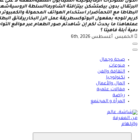
ا
ل
ك
و
ل
س
ل
و
ك
ر
ا
ت
ا
ل
ر
ف
ا
ي
ل
و
ك
ي
ك
ة
ا
ل
س
ي
ن
ا
ب
و
ن
ا
ل
ش
ه
ي
ة
أ
ط
ع
م
ة
ل
غ
ن
ى
ع
ن
ا
ل
ب
ر
ت
ق
ا
ل
ب
د
و
ن
ب
ي
ض
ت
ش
ك
ن
ب
ي
ت
ز
ا
ف
ت
ة
ا
ل
ش
ا
و
ر
م
ا
ا
ل
س
ل
ط
ة
ا
ل
ر
و
س
ي
ة
ش
ع
ر
ا
ل
ب
ط
ا
ط
ا
م
ع
ا
ل
ل
ح
م
أ
ض
ر
ا
ر
ا
س
ت
خ
د
ا
م
ا
ل
ه
و
ا
ت
ف
ا
ل
م
ح
م
و
ل
ة
و
ا
ل
ك
م
ب
ي
و
ت
ر
و
ك
ر
ي
م
ل
ل
و
ج
ه
ب
م
ف
ع
و
ل
ا
ل
ب
و
ت
و
ك
س
ط
ر
ي
ق
ة
ع
م
ل
ا
ل
ر
ز
ا
ل
ب
خ
ا
ر
ي
ر
ق
ا
ئ
ق
ا
ل
ب
ط
ا
ع
م
ل
ه
ا
ه
ذ
ا
م
ا
ي
ح
د
ث
ل
ك
م
إ
ن
ش
ا
ه
د
ت
م
ص
و
ر
ا
ل
ط
ع
ا
م
ع
ب
ر
م
و
ا
ق
ع
ا
ل
ت
و
ا
ص
د
م
ي
ة
أ
ب
ل
ة
ف
ا
ه
ي
ت
ا
؟
الخميس. أغسطس 6th, 2026
صحة وجمال
منوعات
الثقافة والفن
تكنولوجيا
المال والأعمال
مقالات علمية
رياضة
المرأة و المجتمع
شاشة هي منصة شاملة تقدم محتوى متنوعًا يغطي مواضيع مثل الصحة وا