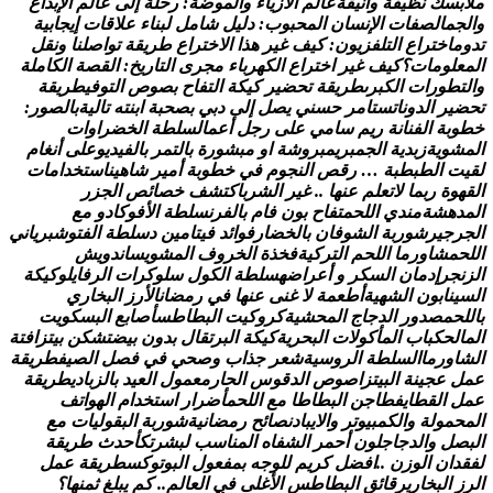
س
ك
ن
ظ
ي
ف
ة
و
أ
ن
ي
ق
ة
ع
ا
ل
م
ا
ل
ز
ي
ا
ء
و
ا
ل
م
و
ض
ة
:
ر
ح
ل
ة
إ
ل
ى
ع
ا
ل
م
ا
ل
ب
د
ا
ع
م
ا
ل
ص
ف
ا
ت
ا
ل
ن
س
ا
ن
ا
ل
م
ح
ب
و
ب
:
د
ل
ي
ل
ش
ا
م
ل
ل
ب
ن
ا
ء
ع
ل
ق
ا
ت
إ
ي
ج
ا
ب
ي
ة
ا
خ
ت
ر
ا
ع
ا
ل
ت
ل
ف
ز
ي
و
ن
:
ك
ي
ف
غ
ي
ر
ه
ذ
ا
ا
ل
خ
ت
ر
ا
ع
ط
ر
ي
ق
ة
ت
و
ا
ص
ل
ن
ا
و
ن
ق
ل
ل
و
م
ا
ت
؟
ك
ي
ف
غ
ي
ر
ا
خ
ت
ر
ا
ع
ا
ل
ك
ه
ر
ب
ا
ء
م
ج
ر
ى
ا
ل
ت
ا
ر
ي
خ
:
ا
ل
ق
ص
ة
ا
ل
ك
ا
م
ل
ة
و
ر
ا
ت
ا
ل
ك
ب
ر
ى
ط
ر
ي
ق
ة
ت
ح
ض
ي
ر
ك
ي
ك
ة
ا
ل
ت
ف
ا
ح
ب
ص
و
ص
ا
ل
ت
و
ف
ي
ط
ر
ي
ق
ة
ي
ر
ا
ل
د
و
ن
ا
ت
س
ت
ا
م
ر
ح
س
ن
ي
ي
ص
ل
إ
ل
ى
د
ب
ي
ب
ص
ح
ب
ة
ا
ب
ن
ت
ه
ت
ا
ل
ي
ة
ب
ا
ل
ص
و
ر
:
و
ب
ة
ا
ل
ف
ن
ا
ن
ة
ر
ي
م
س
ا
م
ي
ع
ل
ى
ر
ج
ل
أ
ع
م
ا
ل
س
ل
ط
ة
ا
ل
خ
ض
ر
ا
و
ا
ت
و
ي
ة
ز
ب
د
ي
ة
ا
ل
ج
م
ب
ر
ي
م
ب
ر
و
ش
ة
ا
و
م
ب
ش
و
ر
ة
ب
ا
ل
ت
م
ر
ب
ا
ل
ف
ي
د
ي
و
ع
ل
ى
أ
ن
غ
ا
م
ا
ل
ط
ب
ط
ب
ة
…
ر
ق
ص
ا
ل
ن
ج
و
م
ف
ي
خ
ط
و
ب
ة
أ
م
ي
ر
ش
ا
ه
ي
ن
ا
س
ت
خ
د
ا
م
ا
ت
و
ة
ر
ب
م
ا
ل
ت
ع
ل
م
ع
ن
ه
ا
.
.
غ
ي
ر
ا
ل
ش
ر
ب
ا
ك
ت
ش
ف
خ
ص
ا
ئ
ص
ا
ل
ج
ز
ر
ه
ش
ة
م
ن
د
ي
ا
ل
ل
ح
م
ت
ف
ا
ح
ب
و
ن
ف
ا
م
ب
ا
ل
ف
ر
ن
س
ل
ط
ة
ا
ل
ف
و
ك
ا
د
و
م
ع
ج
ي
ر
ش
و
ر
ب
ة
ا
ل
ش
و
ف
ا
ن
ب
ا
ل
خ
ض
ا
ر
ف
و
ا
ئ
د
ف
ي
ت
ا
م
ي
ن
د
س
ل
ط
ة
ا
ل
ف
ت
و
ش
ب
ر
ي
ا
ن
ي
م
ش
ا
و
ر
م
ا
ا
ل
ل
ح
م
ا
ل
ت
ر
ك
ي
ة
ف
خ
ذ
ة
ا
ل
خ
ر
و
ف
ا
ل
م
ش
و
ي
س
ا
ن
د
و
ي
ش
ر
إ
د
م
ا
ن
ا
ل
س
ك
ر
و
أ
ع
ر
ا
ض
ه
س
ل
ط
ة
ا
ل
ك
و
ل
س
ل
و
ك
ر
ا
ت
ا
ل
ر
ف
ا
ي
ل
و
ك
ي
ك
ة
ي
ن
ا
ب
و
ن
ا
ل
ش
ه
ي
ة
أ
ط
ع
م
ة
ل
غ
ن
ى
ع
ن
ه
ا
ف
ي
ر
م
ض
ا
ن
ا
ل
ر
ز
ا
ل
ب
خ
ا
ر
ي
م
ص
د
و
ر
ا
ل
د
ج
ا
ج
ا
ل
م
ح
ش
ي
ة
ك
ر
و
ك
ي
ت
ا
ل
ب
ط
ا
ط
س
أ
ص
ا
ب
ع
ا
ل
ب
س
ك
و
ي
ت
ل
ح
ك
ب
ا
ب
ا
ل
م
أ
ك
و
ل
ت
ا
ل
ب
ح
ر
ي
ة
ك
ي
ك
ة
ا
ل
ب
ر
ت
ق
ا
ل
ب
د
و
ن
ب
ي
ض
ت
ش
ك
ن
ب
ي
ت
ز
ا
ف
ت
ة
ا
و
ر
م
ا
ا
ل
س
ل
ط
ة
ا
ل
ر
و
س
ي
ة
ش
ع
ر
ج
ذ
ا
ب
و
ص
ح
ي
ف
ي
ف
ص
ل
ا
ل
ص
ي
ف
ط
ر
ي
ق
ة
ع
ج
ي
ن
ة
ا
ل
ب
ي
ت
ز
ا
ص
و
ص
ا
ل
د
ق
و
س
ا
ل
ح
ا
ر
م
ع
م
و
ل
ا
ل
ع
ي
د
ب
ا
ل
ز
ب
ا
د
ي
ط
ر
ي
ق
ة
ا
ل
ق
ط
ا
ي
ف
ط
ا
ج
ن
ا
ل
ب
ط
ا
ط
ا
م
ع
ا
ل
ل
ح
م
أ
ض
ر
ا
ر
ا
س
ت
خ
د
ا
م
ا
ل
ه
و
ا
ت
ف
م
و
ل
ة
و
ا
ل
ك
م
ب
ي
و
ت
ر
و
ا
ل
ي
ب
ا
د
ن
ص
ا
ئ
ح
ر
م
ض
ا
ن
ي
ة
ش
و
ر
ب
ة
ا
ل
ب
ق
و
ل
ي
ا
ت
م
ع
ل
و
ا
ل
د
ج
ا
ج
ل
و
ن
أ
ح
م
ر
ا
ل
ش
ف
ا
ه
ا
ل
م
ن
ا
س
ب
ل
ب
ش
ر
ت
ك
أ
ح
د
ث
ط
ر
ي
ق
ة
ا
ن
ا
ل
و
ز
ن
.
.
ا
ف
ض
ل
ك
ر
ي
م
ل
ل
و
ج
ه
ب
م
ف
ع
و
ل
ا
ل
ب
و
ت
و
ك
س
ط
ر
ي
ق
ة
ع
م
ل
ا
ل
ب
خ
ا
ر
ي
ر
ق
ا
ئ
ق
ا
ل
ب
ط
ا
ط
س
ا
ل
غ
ل
ى
ف
ي
ا
ل
ع
ا
ل
م
.
.
ك
م
ي
ب
ل
غ
ث
م
ن
ه
ا
؟