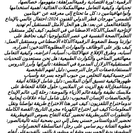
م
ي
ة
:
ث
و
ر
ة
ا
ق
ت
ص
ا
د
ي
ة
ر
ق
م
ي
ة
ا
ل
م
ر
ا
ه
ق
ة
:
م
ف
ه
و
م
ه
ا
،
خ
ص
ا
ئ
ص
ه
ا
،
ا
ت
ه
ا
،
و
ك
ي
ف
ي
ة
ا
ل
ت
ع
ا
م
ل
م
ع
ه
ا
ا
ل
م
ك
م
ل
ت
ا
ل
غ
ذ
ا
ئ
ي
ة
:
أ
ه
م
ي
ة
ا
س
ت
خ
د
ا
م
ه
ا
ا
ع
ه
ا
ف
ي
ت
ا
م
ي
ن
د
:
ك
ل
م
ا
ت
ح
ت
ا
ج
إ
ل
ى
م
ع
ر
ف
ت
ه
ع
ن
“
ف
ي
ت
ا
م
ي
ن
م
س
”
م
ه
ر
ج
ا
ن
ق
ط
ر
ا
ل
د
و
ل
ي
ل
ل
ف
ن
و
ن
4
2
0
2
:
ا
ح
ت
ف
ا
ل
ع
ا
ل
م
ي
ب
ا
ل
ب
د
ا
ع
ا
ف
ة
ا
ل
ع
م
ل
ع
ن
ب
ع
د
:
ه
ل
ه
و
ا
ل
ح
ل
ا
ل
م
ث
ل
ل
ل
م
س
ت
ق
ب
ل
أ
م
ت
ه
د
ي
د
ج
ي
ة
ا
ل
ع
م
ل
؟
ا
ل
ذ
ك
ا
ء
ا
ل
ص
ط
ن
ا
ع
ي
ف
ي
ا
ل
ت
ع
ل
ي
م
:
ك
ي
ف
ي
غ
ي
ر
م
س
ت
ق
ب
ل
م
؟
ا
ل
ص
ح
ة
ا
ل
ن
ف
س
ي
ة
ف
ي
ع
ص
ر
ا
ل
ت
ك
ن
و
ل
و
ج
ي
ا
:
ك
ي
ف
ن
ح
ا
ف
ظ
ع
ل
ى
ن
ن
ا
و
س
ط
ا
ل
ض
غ
و
ط
ا
ل
ر
ق
م
ي
ة
؟
ا
ل
ذ
ك
ا
ء
ا
ل
ص
ط
ن
ا
ع
ي
و
م
س
ت
ق
ب
ل
ا
ل
ع
م
ل
:
ي
ؤ
ث
ر
ع
ل
ى
ا
ل
و
ظ
ا
ئ
ف
و
ا
ل
م
ه
ا
ر
ا
ت
ا
ل
م
ط
ل
و
ب
ة
؟
ا
ل
ت
د
خ
ي
ن
:
أ
ض
ر
ا
ر
ه
،
ب
ه
،
و
ط
ر
ق
ا
ل
ق
ل
ع
ع
ن
ه
ا
ل
ك
ت
ئ
ا
ب
:
أ
س
ب
ا
ب
ه
،
أ
ع
ر
ا
ض
ه
،
و
ك
ي
ف
ي
ة
ا
ل
ت
ع
ا
م
ل
ا
ل
ت
غ
ي
ر
ا
ل
م
ن
ا
خ
ي
و
ا
ل
ك
و
ا
ر
ث
ا
ل
ط
ب
ي
ع
ي
ة
:
ه
ل
ن
ح
ن
م
س
ت
ع
د
و
ن
ل
ل
ت
ح
د
ي
ا
ت
ت
ق
ب
ل
ي
ة
؟
ا
ل
ز
ل
ز
ل
ا
ل
م
د
م
ر
ة
ف
ي
ا
ل
م
ن
ط
ق
ة
:
ت
أ
ث
ي
ر
ا
ت
ه
ا
و
أ
ب
ر
ز
ا
ل
د
ر
و
س
ت
ف
ا
د
ة
ص
ف
ا
ت
ا
ل
ر
ج
ل
ا
ل
ن
ر
ج
س
ي
:
د
ل
ي
ل
ل
ف
ه
م
ا
ل
ش
خ
ص
ي
ة
ج
س
ي
ة
ك
ي
ف
ي
ة
ا
ل
ت
خ
ل
ص
م
ن
ح
ب
و
ب
ا
ل
و
ج
ه
ب
س
ر
ع
ة
و
أ
س
ب
ا
ب
ر
ه
ا
ك
ي
ف
ي
ة
ت
ن
س
ي
ق
أ
ل
و
ا
ن
ا
ل
م
ل
ب
س
:
د
ل
ي
ل
ش
ا
م
ل
ل
ط
ل
ل
ة
أ
ن
ي
ق
ة
ا
غ
م
ة
إ
ز
ا
ل
ة
ب
ق
ع
ا
ل
ز
ي
ت
ع
ن
ا
ل
م
ل
ب
س
:
ح
ل
و
ل
ف
ع
ا
ل
ة
ل
ل
ح
ف
ا
ظ
ع
ل
ى
س
ك
ن
ظ
ي
ف
ة
و
أ
ن
ي
ق
ة
ع
ا
ل
م
ا
ل
ز
ي
ا
ء
و
ا
ل
م
و
ض
ة
:
ر
ح
ل
ة
إ
ل
ى
ع
ا
ل
م
ا
ل
ب
د
ا
ع
م
ا
ل
ص
ف
ا
ت
ا
ل
ن
س
ا
ن
ا
ل
م
ح
ب
و
ب
:
د
ل
ي
ل
ش
ا
م
ل
ل
ب
ن
ا
ء
ع
ل
ق
ا
ت
إ
ي
ج
ا
ب
ي
ة
ا
خ
ت
ر
ا
ع
ا
ل
ت
ل
ف
ز
ي
و
ن
:
ك
ي
ف
غ
ي
ر
ه
ذ
ا
ا
ل
خ
ت
ر
ا
ع
ط
ر
ي
ق
ة
ت
و
ا
ص
ل
ن
ا
و
ن
ق
ل
ل
و
م
ا
ت
؟
ك
ي
ف
غ
ي
ر
ا
خ
ت
ر
ا
ع
ا
ل
ك
ه
ر
ب
ا
ء
م
ج
ر
ى
ا
ل
ت
ا
ر
ي
خ
:
ا
ل
ق
ص
ة
ا
ل
ك
ا
م
ل
ة
و
ر
ا
ت
ا
ل
ك
ب
ر
ى
ط
ر
ي
ق
ة
ت
ح
ض
ي
ر
ك
ي
ك
ة
ا
ل
ت
ف
ا
ح
ب
ص
و
ص
ا
ل
ت
و
ف
ي
ط
ر
ي
ق
ة
ي
ر
ا
ل
د
و
ن
ا
ت
س
ت
ا
م
ر
ح
س
ن
ي
ي
ص
ل
إ
ل
ى
د
ب
ي
ب
ص
ح
ب
ة
ا
ب
ن
ت
ه
ت
ا
ل
ي
ة
ب
ا
ل
ص
و
ر
:
و
ب
ة
ا
ل
ف
ن
ا
ن
ة
ر
ي
م
س
ا
م
ي
ع
ل
ى
ر
ج
ل
أ
ع
م
ا
ل
س
ل
ط
ة
ا
ل
خ
ض
ر
ا
و
ا
ت
و
ي
ة
ز
ب
د
ي
ة
ا
ل
ج
م
ب
ر
ي
م
ب
ر
و
ش
ة
ا
و
م
ب
ش
و
ر
ة
ب
ا
ل
ت
م
ر
ب
ا
ل
ف
ي
د
ي
و
ع
ل
ى
أ
ن
غ
ا
م