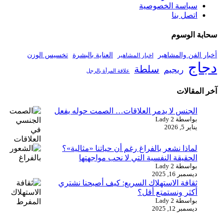
اتصل بنا
بة الوسوم
ر الفن والمشاهير
العناية بالبشرة
تخسيس الوزن
اخبار المشاهير
اج
سلطة
ريجيم
علاقة المرأة بالرجل
المقالات
الجنس لا يدمر العلاقات… الصمت حوله يفعل
بواسطة Lady 2
يناير 5, 2026
لماذا نشعر بالفراغ رغم أن حياتنا «مثالية»؟
الحقيقة النفسية التي لا نحب مواجهتها
بواسطة Lady 2
ديسمبر 16, 2025
ثقافة الاستهلاك السريع: كيف أصبحنا نشتري
أكثر ونستمتع أقل؟
بواسطة Lady 2
ديسمبر 12, 2025
حقوق النشر 2026 شاشة، عالم من المعرفة والإلهام | مدعوم من
ان لتكنولوجيا المعلومات