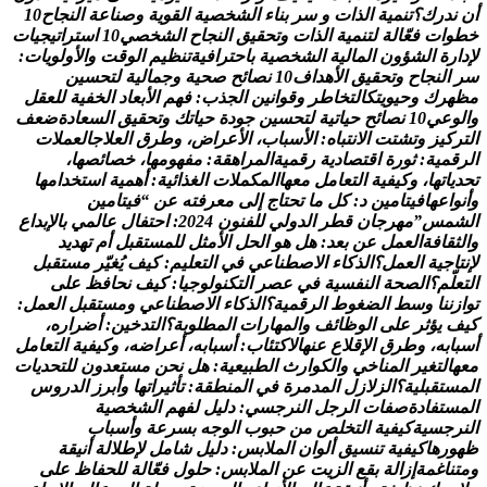
د
ر
ك
؟
ت
ن
م
ي
ة
ا
ل
ذ
ا
ت
و
س
ر
ب
ن
ا
ء
ا
ل
ش
خ
ص
ي
ة
ا
ل
ق
و
ي
ة
و
ص
ن
ا
ع
ة
ا
ل
ن
ج
ا
ح
0
1
و
ا
ت
ف
ع
ا
ل
ة
ل
ت
ن
م
ي
ة
ا
ل
ذ
ا
ت
و
ت
ح
ق
ي
ق
ا
ل
ن
ج
ا
ح
ا
ل
ش
خ
ص
ي
0
1
ا
س
ت
ر
ا
ت
ي
ج
ي
ا
ت
ة
ا
ل
ش
ؤ
و
ن
ا
ل
م
ا
ل
ي
ة
ا
ل
ش
خ
ص
ي
ة
ب
ا
ح
ت
ر
ا
ف
ي
ة
ت
ن
ظ
ي
م
ا
ل
و
ق
ت
و
ا
ل
و
ل
و
ي
ا
ت
:
ا
ل
ن
ج
ا
ح
و
ت
ح
ق
ي
ق
ا
ل
ه
د
ا
ف
0
1
ن
ص
ا
ئ
ح
ص
ح
ي
ة
و
ج
م
ا
ل
ي
ة
ل
ت
ح
س
ي
ن
ر
ك
و
ح
ي
و
ي
ت
ك
ا
ل
ت
خ
ا
ط
ر
و
ق
و
ا
ن
ي
ن
ا
ل
ج
ذ
ب
:
ف
ه
م
ا
ل
ب
ع
ا
د
ا
ل
خ
ف
ي
ة
ل
ل
ع
ق
ل
ع
ي
0
1
ن
ص
ا
ئ
ح
ح
ي
ا
ت
ي
ة
ل
ت
ح
س
ي
ن
ج
و
د
ة
ح
ي
ا
ت
ك
و
ت
ح
ق
ي
ق
ا
ل
س
ع
ا
د
ة
ض
ع
ف
ك
ي
ز
و
ت
ش
ت
ت
ا
ل
ن
ت
ب
ا
ه
:
ا
ل
س
ب
ا
ب
،
ا
ل
ع
ر
ا
ض
،
و
ط
ر
ق
ا
ل
ع
ل
ج
ا
ل
ع
م
ل
ت
م
ي
ة
:
ث
و
ر
ة
ا
ق
ت
ص
ا
د
ي
ة
ر
ق
م
ي
ة
ا
ل
م
ر
ا
ه
ق
ة
:
م
ف
ه
و
م
ه
ا
،
خ
ص
ا
ئ
ص
ه
ا
،
ا
ت
ه
ا
،
و
ك
ي
ف
ي
ة
ا
ل
ت
ع
ا
م
ل
م
ع
ه
ا
ا
ل
م
ك
م
ل
ت
ا
ل
غ
ذ
ا
ئ
ي
ة
:
أ
ه
م
ي
ة
ا
س
ت
خ
د
ا
م
ه
ا
ا
ع
ه
ا
ف
ي
ت
ا
م
ي
ن
د
:
ك
ل
م
ا
ت
ح
ت
ا
ج
إ
ل
ى
م
ع
ر
ف
ت
ه
ع
ن
“
ف
ي
ت
ا
م
ي
ن
م
س
”
م
ه
ر
ج
ا
ن
ق
ط
ر
ا
ل
د
و
ل
ي
ل
ل
ف
ن
و
ن
4
2
0
2
:
ا
ح
ت
ف
ا
ل
ع
ا
ل
م
ي
ب
ا
ل
ب
د
ا
ع
ا
ف
ة
ا
ل
ع
م
ل
ع
ن
ب
ع
د
:
ه
ل
ه
و
ا
ل
ح
ل
ا
ل
م
ث
ل
ل
ل
م
س
ت
ق
ب
ل
أ
م
ت
ه
د
ي
د
ج
ي
ة
ا
ل
ع
م
ل
؟
ا
ل
ذ
ك
ا
ء
ا
ل
ص
ط
ن
ا
ع
ي
ف
ي
ا
ل
ت
ع
ل
ي
م
:
ك
ي
ف
ي
غ
ي
ر
م
س
ت
ق
ب
ل
م
؟
ا
ل
ص
ح
ة
ا
ل
ن
ف
س
ي
ة
ف
ي
ع
ص
ر
ا
ل
ت
ك
ن
و
ل
و
ج
ي
ا
:
ك
ي
ف
ن
ح
ا
ف
ظ
ع
ل
ى
ن
ن
ا
و
س
ط
ا
ل
ض
غ
و
ط
ا
ل
ر
ق
م
ي
ة
؟
ا
ل
ذ
ك
ا
ء
ا
ل
ص
ط
ن
ا
ع
ي
و
م
س
ت
ق
ب
ل
ا
ل
ع
م
ل
:
ي
ؤ
ث
ر
ع
ل
ى
ا
ل
و
ظ
ا
ئ
ف
و
ا
ل
م
ه
ا
ر
ا
ت
ا
ل
م
ط
ل
و
ب
ة
؟
ا
ل
ت
د
خ
ي
ن
:
أ
ض
ر
ا
ر
ه
،
ب
ه
،
و
ط
ر
ق
ا
ل
ق
ل
ع
ع
ن
ه
ا
ل
ك
ت
ئ
ا
ب
:
أ
س
ب
ا
ب
ه
،
أ
ع
ر
ا
ض
ه
،
و
ك
ي
ف
ي
ة
ا
ل
ت
ع
ا
م
ل
ا
ل
ت
غ
ي
ر
ا
ل
م
ن
ا
خ
ي
و
ا
ل
ك
و
ا
ر
ث
ا
ل
ط
ب
ي
ع
ي
ة
:
ه
ل
ن
ح
ن
م
س
ت
ع
د
و
ن
ل
ل
ت
ح
د
ي
ا
ت
ت
ق
ب
ل
ي
ة
؟
ا
ل
ز
ل
ز
ل
ا
ل
م
د
م
ر
ة
ف
ي
ا
ل
م
ن
ط
ق
ة
:
ت
أ
ث
ي
ر
ا
ت
ه
ا
و
أ
ب
ر
ز
ا
ل
د
ر
و
س
ت
ف
ا
د
ة
ص
ف
ا
ت
ا
ل
ر
ج
ل
ا
ل
ن
ر
ج
س
ي
:
د
ل
ي
ل
ل
ف
ه
م
ا
ل
ش
خ
ص
ي
ة
ج
س
ي
ة
ك
ي
ف
ي
ة
ا
ل
ت
خ
ل
ص
م
ن
ح
ب
و
ب
ا
ل
و
ج
ه
ب
س
ر
ع
ة
و
أ
س
ب
ا
ب
ر
ه
ا
ك
ي
ف
ي
ة
ت
ن
س
ي
ق
أ
ل
و
ا
ن
ا
ل
م
ل
ب
س
:
د
ل
ي
ل
ش
ا
م
ل
ل
ط
ل
ل
ة
أ
ن
ي
ق
ة
ا
غ
م
ة
إ
ز
ا
ل
ة
ب
ق
ع
ا
ل
ز
ي
ت
ع
ن
ا
ل
م
ل
ب
س
:
ح
ل
و
ل
ف
ع
ا
ل
ة
ل
ل
ح
ف
ا
ظ
ع
ل
ى