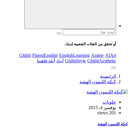
ة تركز على أسلوب الحياة الحديث، بالإضافة إلى تغطية مواضيع
ق بالأمومة والعناية الشخصية. الموقع مقسم بوضوح إلى أقسام
ل التنقل ويضمن تقديم تجربة مستخدم سلسة
البحث
عن:
أو تحقق من الفئات الشعبية لدينا...
Ghibli
FluentEnglish
EnglishLearning
Anime
AIArt
GhibliAesthetic
GhibliStyle
آيباد
أبلة فاهيتا
الرئيسية
كيكة الليمون الهشة
حلويات
نوفمبر 4, 2015
201 views
 الليمون الهشة