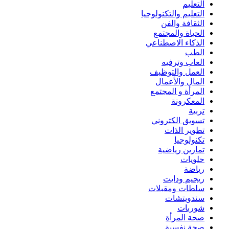
التعليم
التعليم والتكنولوجيا
الثقافة والفن
الحياة والمجتمع
الذكاء الاصطناعي
الطب
العاب وترفيه
العمل والتوظيف
المال والأعمال
المرأة و المجتمع
المعكرونة
تربية
تسويق الكتروني
تطوير الذات
تكنولوجيا
تمارين رياضية
حلويات
رياضة
ريجيم ودايت
سلطات ومقبلات
سندويتشات
شوربات
صحة المرأة
صحة نفسية