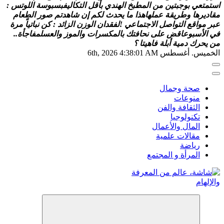
ت
ع
ي
ب
و
ج
ب
ت
ي
ن
م
ن
ا
ل
م
ط
ب
خ
ا
ل
ه
ن
د
ي
ب
أ
ق
ل
ا
ل
ت
ك
ا
ل
ي
ف
ب
س
ب
و
س
ة
ا
ل
ل
و
ت
س
:
ي
ر
ه
ا
و
ط
ر
ي
ق
ة
ع
م
ل
ه
ا
ه
ذ
ا
م
ا
ي
ح
د
ث
ل
ك
م
إ
ن
ش
ا
ه
د
ت
م
ص
و
ر
ا
ل
ط
ع
ا
م
م
و
ا
ق
ع
ا
ل
ت
و
ا
ص
ل
ا
ل
ج
ت
م
ا
ع
ي
!
ل
ف
ق
د
ا
ن
ا
ل
و
ز
ن
ا
ل
ز
ا
ئ
د
:
ك
ن
ن
ب
ا
ت
ي
ا
م
ر
ة
ا
ل
س
ب
و
ع
ا
ق
ض
ع
ل
ى
ن
ح
ا
ف
ت
ك
ب
ا
ل
م
ك
س
ر
ا
ت
و
ا
ل
م
و
ز
و
ا
ل
ع
س
ل
م
ف
ا
ج
أ
ة
.
.
ي
ح
ر
ك
د
م
ي
ة
أ
ب
ل
ة
ف
ا
ه
ي
ت
ا
؟
س. أغسطس 6th, 2026
4:38:01 AM
صحة وجمال
منوعات
الثقافة والفن
تكنولوجيا
المال والأعمال
مقالات علمية
رياضة
المرأة و المجتمع
 هي منصة شاملة تقدم محتوى متنوعًا يغطي مواضيع مثل
ة والجمال، وصفات الطبخ، العلاقة الزوجية، الأبراج، الفن
قافة، والتكنولوجيا. يتميز الموقع بتقديم مقالات عملية ونصائح