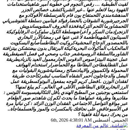
ا
ل
ط
ب
ط
ب
ة
…
ر
ق
ص
ا
ل
ن
ج
و
م
ف
ي
خ
ط
و
ب
ة
أ
م
ي
ر
ش
ا
ه
ي
ن
ا
س
ت
خ
د
ا
م
ا
ت
و
ة
ر
ب
م
ا
ل
ت
ع
ل
م
ع
ن
ه
ا
.
.
غ
ي
ر
ا
ل
ش
ر
ب
ا
ك
ت
ش
ف
خ
ص
ا
ئ
ص
ا
ل
ج
ز
ر
ه
ش
ة
م
ن
د
ي
ا
ل
ل
ح
م
ت
ف
ا
ح
ب
و
ن
ف
ا
م
ب
ا
ل
ف
ر
ن
س
ل
ط
ة
ا
ل
ف
و
ك
ا
د
و
م
ع
ج
ي
ر
ش
و
ر
ب
ة
ا
ل
ش
و
ف
ا
ن
ب
ا
ل
خ
ض
ا
ر
ف
و
ا
ئ
د
ف
ي
ت
ا
م
ي
ن
د
س
ل
ط
ة
ا
ل
ف
ت
و
ش
ب
ر
ي
ا
ن
ي
م
ش
ا
و
ر
م
ا
ا
ل
ل
ح
م
ا
ل
ت
ر
ك
ي
ة
ف
خ
ذ
ة
ا
ل
خ
ر
و
ف
ا
ل
م
ش
و
ي
س
ا
ن
د
و
ي
ش
ر
إ
د
م
ا
ن
ا
ل
س
ك
ر
و
أ
ع
ر
ا
ض
ه
س
ل
ط
ة
ا
ل
ك
و
ل
س
ل
و
ك
ر
ا
ت
ا
ل
ر
ف
ا
ي
ل
و
ك
ي
ك
ة
ي
ن
ا
ب
و
ن
ا
ل
ش
ه
ي
ة
أ
ط
ع
م
ة
ل
غ
ن
ى
ع
ن
ه
ا
ف
ي
ر
م
ض
ا
ن
ا
ل
ر
ز
ا
ل
ب
خ
ا
ر
ي
م
ص
د
و
ر
ا
ل
د
ج
ا
ج
ا
ل
م
ح
ش
ي
ة
ك
ر
و
ك
ي
ت
ا
ل
ب
ط
ا
ط
س
أ
ص
ا
ب
ع
ا
ل
ب
س
ك
و
ي
ت
ل
ح
ك
ب
ا
ب
ا
ل
م
أ
ك
و
ل
ت
ا
ل
ب
ح
ر
ي
ة
ك
ي
ك
ة
ا
ل
ب
ر
ت
ق
ا
ل
ب
د
و
ن
ب
ي
ض
ت
ش
ك
ن
ب
ي
ت
ز
ا
ف
ت
ة
ا
و
ر
م
ا
ا
ل
س
ل
ط
ة
ا
ل
ر
و
س
ي
ة
ش
ع
ر
ج
ذ
ا
ب
و
ص
ح
ي
ف
ي
ف
ص
ل
ا
ل
ص
ي
ف
ط
ر
ي
ق
ة
ع
ج
ي
ن
ة
ا
ل
ب
ي
ت
ز
ا
ص
و
ص
ا
ل
د
ق
و
س
ا
ل
ح
ا
ر
م
ع
م
و
ل
ا
ل
ع
ي
د
ب
ا
ل
ز
ب
ا
د
ي
ط
ر
ي
ق
ة
ا
ل
ق
ط
ا
ي
ف
ط
ا
ج
ن
ا
ل
ب
ط
ا
ط
ا
م
ع
ا
ل
ل
ح
م
أ
ض
ر
ا
ر
ا
س
ت
خ
د
ا
م
ا
ل
ه
و
ا
ت
ف
م
و
ل
ة
و
ا
ل
ك
م
ب
ي
و
ت
ر
و
ا
ل
ي
ب
ا
د
ن
ص
ا
ئ
ح
ر
م
ض
ا
ن
ي
ة
ش
و
ر
ب
ة
ا
ل
ب
ق
و
ل
ي
ا
ت
م
ع
ل
و
ا
ل
د
ج
ا
ج
ل
و
ن
أ
ح
م
ر
ا
ل
ش
ف
ا
ه
ا
ل
م
ن
ا
س
ب
ل
ب
ش
ر
ت
ك
أ
ح
د
ث
ط
ر
ي
ق
ة
ا
ن
ا
ل
و
ز
ن
.
.
ا
ف
ض
ل
ك
ر
ي
م
ل
ل
و
ج
ه
ب
م
ف
ع
و
ل
ا
ل
ب
و
ت
و
ك
س
ط
ر
ي
ق
ة
ع
م
ل
ا
ل
ب
خ
ا
ر
ي
ر
ق
ا
ئ
ق
ا
ل
ب
ط
ا
ط
س
ا
ل
غ
ل
ى
ف
ي
ا
ل
ع
ا
ل
م
.
.
ك
م
ي
ب
ل
غ
ث
م
ن
ه
ا
؟
ت
ع
ي
ب
و
ج
ب
ت
ي
ن
م
ن
ا
ل
م
ط
ب
خ
ا
ل
ه
ن
د
ي
ب
أ
ق
ل
ا
ل
ت
ك
ا
ل
ي
ف
ب
س
ب
و
س
ة
ا
ل
ل
و
ت
س
:
ي
ر
ه
ا
و
ط
ر
ي
ق
ة
ع
م
ل
ه
ا
ه
ذ
ا
م
ا
ي
ح
د
ث
ل
ك
م
إ
ن
ش
ا
ه
د
ت
م
ص
و
ر
ا
ل
ط
ع
ا
م
م
و
ا
ق
ع
ا
ل
ت
و
ا
ص
ل
ا
ل
ج
ت
م
ا
ع
ي
!
ل
ف
ق
د
ا
ن
ا
ل
و
ز
ن
ا
ل
ز
ا
ئ
د
:
ك
ن
ن
ب
ا
ت
ي
ا
م
ر
ة
ا
ل
س
ب
و
ع
ا
ق
ض
ع
ل
ى
ن
ح
ا
ف
ت
ك
ب
ا
ل
م
ك
س
ر
ا
ت
و
ا
ل
م
و
ز
و
ا
ل
ع
س
ل
م
ف
ا
ج
أ
ة
.
.
ي
ح
ر
ك
د
م
ي
ة
أ
ب
ل
ة
ف
ا
ه
ي
ت
ا
؟
س. أغسطس 6th, 2026
4:38:01 AM