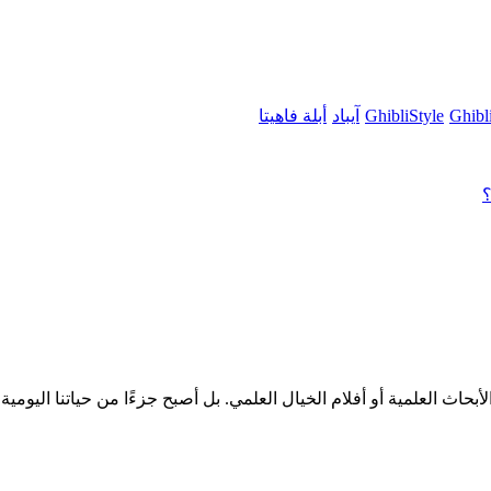
Ghibl
GhibliStyle
آيباد
أبلة فاهيتا
؟
حاث العلمية أو أفلام الخيال العلمي. بل أصبح جزءًا من حياتنا اليومية