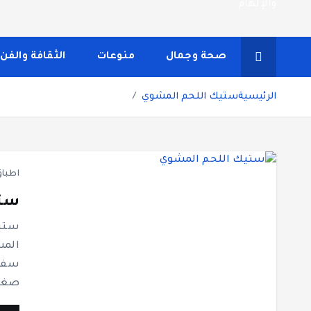
شاشة هي منصة شاملة تقدم محتوى متنوعًا يغطي مواضيع مثل
ونصائح يومية تركز على أسلوب الحياة الحديث، بالإضافة 
صحة وجمال
منوعات
الثقافة والفن
مستخدم سلسة
الرئيسية
ستيك اللحم المشوي
اطباق
ستي
ستيك
المش
سفرت
صغيرة ثو