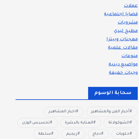
عملات
قضايا اجتماعية
مشروبات
مطبخ ليدي
معجنات وبيتزا
مقالات علمية
منوعات
مواضيع دينية
وجبات خفيفة
سحابة الوسوم
أخبار الفن والمشاهير
اخبار المشاهير
الشوكولاتة
العناية بالبشرة
تخسيس الوزن
حلويات
دجاج
ريجيم
سلطة