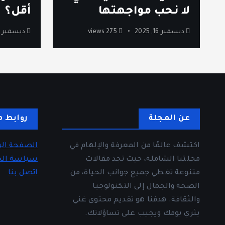
لا نحب مواجهتها
أقل؟
ديسمبر 16, 2025
275 views
ديسمبر 12, 2025
عن المجلة
روابط م
اكتشف عالمًا من المعرفة والإلهام في
الصفحة الر
مجلتنا الشاملة، حيث تجد مقالات
سياسة ال
متنوعة تغطي جميع جوانب الحياة، من
اتصل بنا
الصحة والجمال إلى التكنولوجيا
والثقافة. هدفنا هو تقديم محتوى غني
يثري يومك ويجيب على تساؤلاتك.