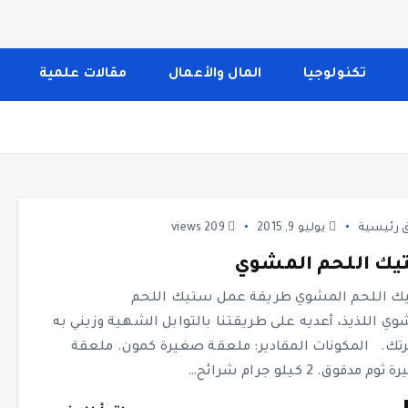
 الصحة والجمال، وصفات الطبخ، العلاقة الزوجية، الأبراج، الفن 
إلى تغطية مواضيع تتعلق بالأمومة والعناية الشخصية. الموقع م
تكنولوجيا
المال والأعمال
مقالات علمية
 رئيسية
يوليو 9, 2015
209 views
ك اللحم المشوي
 اللحم المشوي طريقة عمل ستيك اللحم
وي اللذيذ، أعديه على طريقتنا بالتوابل الشهية وزيني به
ك. المكونات المقادير: ملعقة صغيرة كمون. ملعقة
م مدقوق. 2 كيلو جرام شرائح…