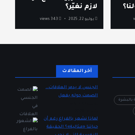
نا؟
لازم نغيّر؟
ا
يوليو 22, 2025
343 views
آخر المقالات
الجنس لا يدمر العلاقات…
الصمت حوله يفعل
ة بالبشرة
بواسطة Lady 2
يناير 5, 2026
لماذا نشعر بالفراغ رغم أن
حياتنا «مثالية»؟ الحقيقة