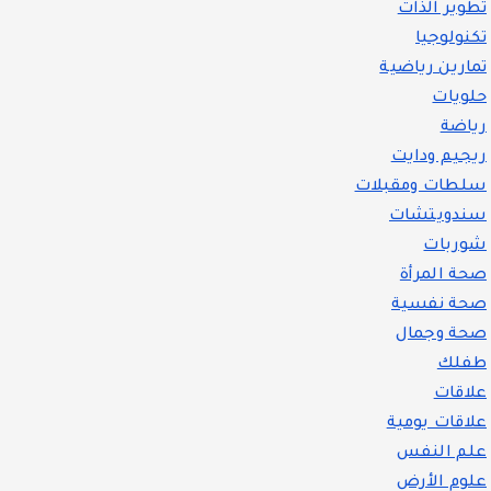
تطوير الذات
تكنولوجيا
تمارين رياضية
حلويات
رياضة
ريجيم ودايت
سلطات ومقبلات
سندويتشات
شوربات
صحة المرأة
صحة نفسية
صحة وجمال
طفلك
علاقات
علاقات يومية
علم النفس
علوم الأرض