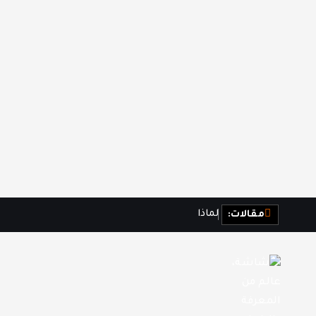
ل
م
ا
ذ
ا
ن
ش
ع
ر
مقالات: