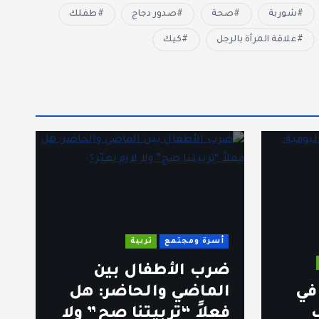
شوربة
صحة
صدور دجاج
طفلك
علاقة المرأة بالرجل
كيك
أسرة ومجتمع
تربية
ضرب الأطفال بين
ل
في
الماضي والحاضر: هل
ق
ف
فعلاً “تربيتنا صح” ولا
ا