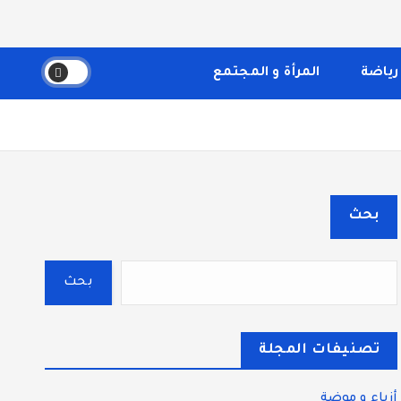
والثقافة، والتكنولوجيا. يتميز الموقع بتقديم مقالات عملية
قسم بوضوح إلى أقسام ليسهل التنقل ويضمن تقديم تجربة
رياضة
المرأة و المجتمع
بحث
بحث
تصنيفات المجلة
أزياء و موضة