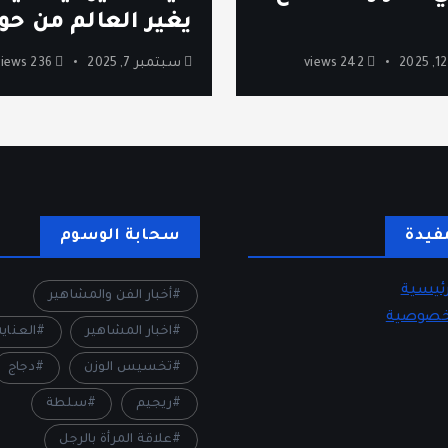
يغير العالم من حول
242 views
سبتمبر 7, 2025
236 views
فيدة
سحابة الوسوم
ئيسية
أخبار الفن والمشاهير
خصوصية
اخبار المشاهير
العناي
تخسيس الوزن
دجاج
ريجيم
سلطة
علاقة المرأة بالرجل