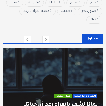
دجاج
ريجيم
سلطة
شوربة
صحة
صدور دجاج
طفلك
علاقة المرأة بالرجل
كيك
متداول
الحياة والمجتمع
علم النفس
لماذا نشعر بالفراغ رغم أن حياتنا