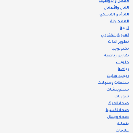
العمل والتوظيف
المال والأعمال
المرأة و المجتمع
المعكرونة
تربية
تسويق الكتروني
تطوير الذات
تكنولوجيا
تمارين رياضية
حلويات
رياضة
ريجيم ودايت
سلطات ومقبلات
سندويتشات
شوربات
صحة المرأة
صحة نفسية
صحة وجمال
طفلك
علاقات