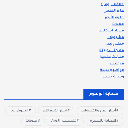
علاقات يومية
علم النفس
علوم الأرض
عملات
قضايا اجتماعية
مشروبات
مطبخ ليدي
معجنات وبيتزا
مقالات علمية
منوعات
مواضيع دينية
وجبات خفيفة
سحابة الوسوم
أخبار الفن والمشاهير
اخبار المشاهير
الشوكولاتة
العناية بالبشرة
تخسيس الوزن
حلويات