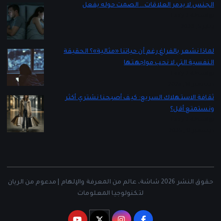
الجنس لا يدمر العلاقات… الصمت حوله يفعل
بواسطة Lady 2
يناير 5, 2026
لماذا نشعر بالفراغ رغم أن حياتنا «مثالية»؟ الحقيقة
النفسية التي لا نحب مواجهتها
بواسطة Lady 2
ديسمبر 16, 2025
ثقافة الاستهلاك السريع: كيف أصبحنا نشتري أكثر
ونستمتع أقل؟
بواسطة Lady 2
ديسمبر 12, 2025
حقوق النشر 2026 شاشة، عالم من المعرفة والإلهام | مدعوم من الريان
لتكنولوجيا المعلومات