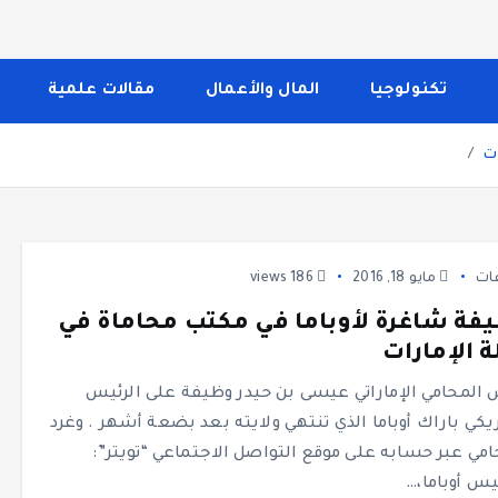
 الصحة والجمال، وصفات الطبخ، العلاقة الزوجية، الأبراج، الفن 
إلى تغطية مواضيع تتعلق بالأمومة والعناية الشخصية. الموقع م
تكنولوجيا
المال والأعمال
مقالات علمية
ات
ات
مايو 18, 2016
186 views
فة شاغرة لأوباما في مكتب محاماة في
ة الإمارات
المحامي الإماراتي عيسى بن حيدر وظيفة على الرئيس
ريكي باراك أوباما الذي تنتهي ولايته بعد بضعة أشهر . وغرد
امي عبر حسابه على موقع التواصل الاجتماعي “تويتر”:
يس أوباما،…