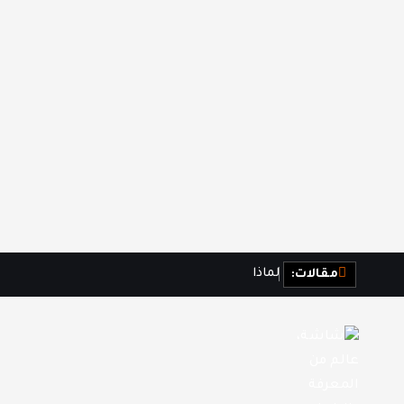
ل
م
ا
ذ
ا
ن
ش
ع
ر
مقالات: