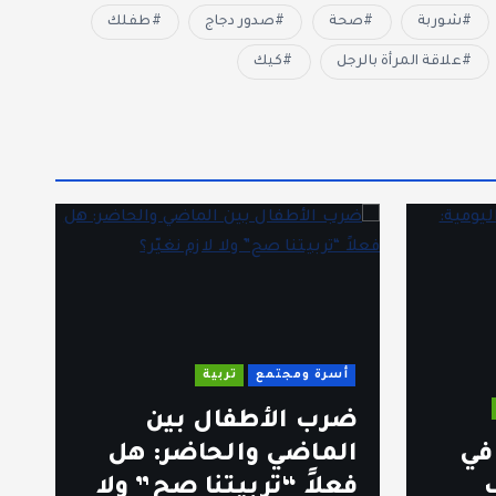
شوربة
صحة
صدور دجاج
طفلك
علاقة المرأة بالرجل
كيك
أسرة ومجتمع
تربية
ضرب الأطفال بين
ل
في
الماضي والحاضر: هل
ق
ف
فعلاً “تربيتنا صح” ولا
ا