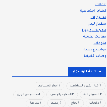
عملات
قضايا اجتماعية
مشروبات
مطبخ ليدي
معجنات وبيتزا
مقالات علمية
منوعات
مواضيع دينية
وجبات خفيفة
سحابة الوسوم
أخبار الفن والمشاهير
اخبار المشاهير
الشوكولاتة
العناية بالبشرة
تخسيس الوزن
حلويات
دجاج
ريجيم
سلطة