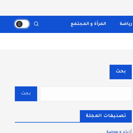
والثقافة، والتكنولوجيا. يتميز الموقع بتقديم مقالات عملية
قسم بوضوح إلى أقسام ليسهل التنقل ويضمن تقديم تجربة
رياضة
المرأة و المجتمع
بحث
بحث
تصنيفات المجلة
أزياء و موضة