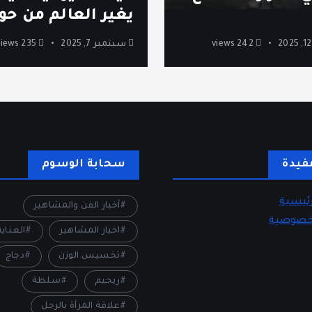
يغير العالم من حول
242 views
سبتمبر 7, 2025
235 views
فيدة
سحابة الوسوم
ئيسية
أخبار الفن والمشاهير
خصوصية
اخبار المشاهير
العناي
تخسيس الوزن
دجاج
ريجيم
سلطة
علاقة المرأة بالرجل