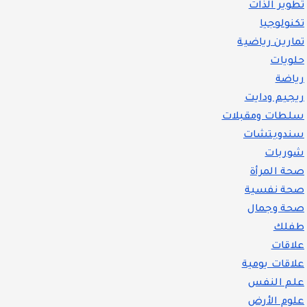
تطوير الذات
تكنولوجيا
تمارين رياضية
حلويات
رياضة
ريجيم ودايت
سلطات ومقبلات
سندويتشات
شوربات
صحة المرأة
صحة نفسية
صحة وجمال
طفلك
علاقات
علاقات يومية
علم النفس
علوم الأرض