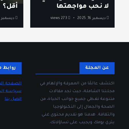
لا نحب مواجهتها
أقل؟
ديسمبر 16, 2025
273 views
ديسمبر 12, 2025
عن المجلة
روابط م
اكتشف عالمًا من المعرفة والإلهام في
الصفحة الر
مجلتنا الشاملة، حيث تجد مقالات
سياسة ال
متنوعة تغطي جميع جوانب الحياة، من
اتصل بنا
الصحة والجمال إلى التكنولوجيا
والثقافة. هدفنا هو تقديم محتوى غني
يثري يومك ويجيب على تساؤلاتك.