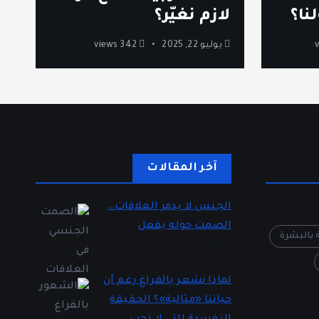
نا؟
لازم نغيّر؟
ا
يوليو 22, 2025
342 views
آخر المقالات
الجنس لا يدمر العلاقات…
الصمت حوله يفعل
ة بالبشرة
بواسطة Lady 2
يناير 5, 2026
لماذا نشعر بالفراغ رغم أن
حياتنا «مثالية»؟ الحقيقة