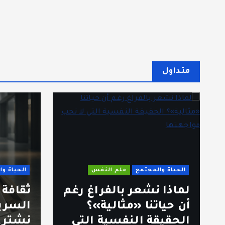
متداول
الحياة والمجتمع
علم النفس
الحياة و
لماذا نشعر بالفراغ رغم
ثقافة
أن حياتنا «مثالية»؟
السري
الحقيقة النفسية التي
نشتري