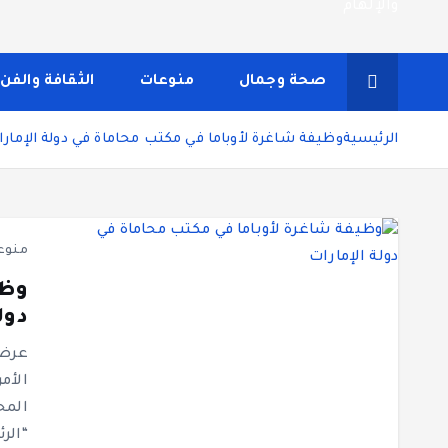
شاشة هي منصة شاملة تقدم محتوى متنوعًا يغطي مواضيع مثل
ونصائح يومية تركز على أسلوب الحياة الحديث، بالإضافة 
صحة وجمال
منوعات
الثقافة والفن
مستخدم سلسة
الرئيسية
وظيفة شاغرة لأوباما في مكتب محاماة في دولة الإمار
منوع
وظي
دول
عرض 
الأم
المح
“الرئ