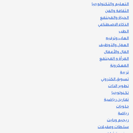
التعليم والتكنولوجيا
الثقافة والفن
الحياة والمجتمع
الذكاء الاصطناعي
الطب
العاب وترفيه
العمل والتوظيف
المال والأعمال
المرأة و المجتمع
المعكرونة
تربية
تسويق الكتروني
تطوير الذات
تكنولوجيا
تمارين رياضية
حلويات
رياضة
ريجيم ودايت
سلطات ومقبلات