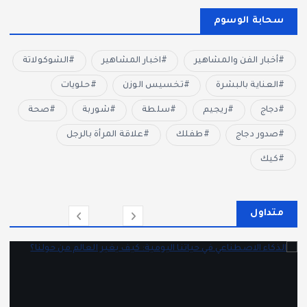
سحابة الوسوم
أخبار الفن والمشاهير
اخبار المشاهير
الشوكولاتة
العناية بالبشرة
تخسيس الوزن
حلويات
دجاج
ريجيم
سلطة
شوربة
صحة
صدور دجاج
طفلك
علاقة المرأة بالرجل
كيك
متداول