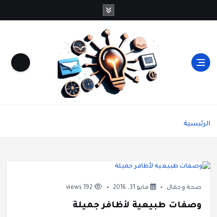
شاشة هي منصة شاملة تقدم محتوى متنوعًا يغطي
مواضيع مثل الصحة والجمال، وصفات الطبخ، العلاقة
الرئيسية
الزوجية، الأبراج، الفن والثقافة، والتكنولوجيا. يتميز
الموقع بتقديم مقالات عملية ونصائح يومية تركز على
أسلوب الحياة الحديث، بالإضافة إلى تغطية مواضيع
تتعلق بالأمومة والعناية الشخصية. الموقع مقسم
بوضوح إلى أقسام ليسهل التنقل ويضمن تقديم تجربة
مستخدم سلسة
صحة وجمال
مايو 31, 2016
192 views
وصفات طبيعية لأظافر جميلة