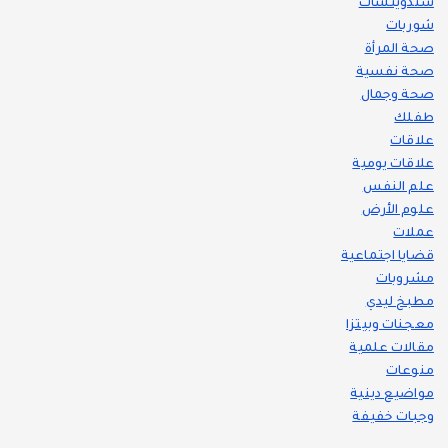
سندويتشات
شوربات
صحة المرأة
صحة نفسية
صحة وجمال
طفلك
علاقات
علاقات يومية
علم النفس
علوم الأرض
عملات
قضايا اجتماعية
مشروبات
مطبخ ليدي
معجنات وبيتزا
مقالات علمية
منوعات
مواضيع دينية
وجبات خفيفة