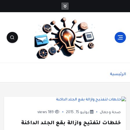
شاشة هي منصة شاملة تقدم محتوى متنوعًا يغطي
مواضيع مثل الصحة والجمال، وصفات الطبخ، العلاقة
الرئيسية
الزوجية، الأبراج، الفن والثقافة، والتكنولوجيا. يتميز
الموقع بتقديم مقالات عملية ونصائح يومية تركز على
أسلوب الحياة الحديث، بالإضافة إلى تغطية مواضيع
تتعلق بالأمومة والعناية الشخصية. الموقع مقسم
بوضوح إلى أقسام ليسهل التنقل ويضمن تقديم تجربة
مستخدم سلسة
صحة وجمال
يوليو 15, 2015
189 views
خلطات لتفتيح وازالة بقع الجلد الداكنة