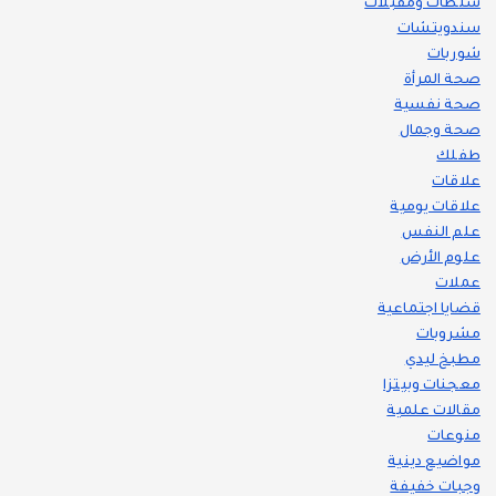
سلطات ومقبلات
سندويتشات
شوربات
صحة المرأة
صحة نفسية
صحة وجمال
طفلك
علاقات
علاقات يومية
علم النفس
علوم الأرض
عملات
قضايا اجتماعية
مشروبات
مطبخ ليدي
معجنات وبيتزا
مقالات علمية
منوعات
مواضيع دينية
وجبات خفيفة