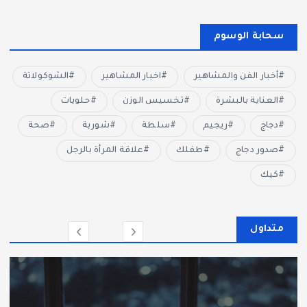
سحابة الوسوم
أخبار الفن والمشاهير
اخبار المشاهير
الشوكولاتة
العناية بالبشرة
تخسيس الوزن
حلويات
دجاج
ريجيم
سلطة
شوربة
صحة
صدور دجاج
طفلك
علاقة المرأة بالرجل
كيك
متداول