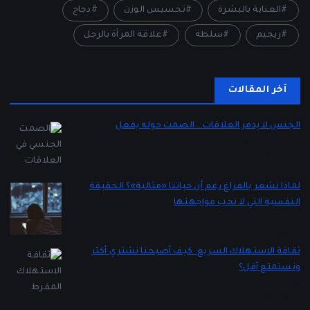
العناية بالبشرة
تخسيس الوزن
دجاج
ريجيم
سلطة
علاقة المرأة بالرجل
آخر المقالات
الجنس لا يدمر العلاقات… الصمت حوله يفعل
بواسطة Lady 2
يناير 5, 2026
لماذا نشعر بالفراغ رغم أن حياتنا «مثالية»؟ الحقيقة
النفسية التي لا نحب مواجهتها
بواسطة Lady 2
ديسمبر 16, 2025
ثقافة الاستهلاك السريع: كيف أصبحنا نشتري أكثر
ونستمتع أقل؟
بواسطة Lady 2
ديسمبر 12, 2025