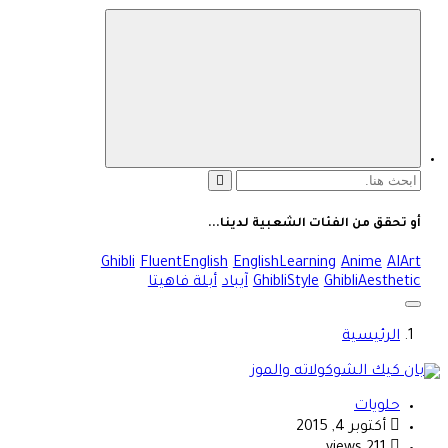
ة هي منصة شاملة تقدم محتوى متنوعًا يغطي مواضيع مثل
حة والجمال، وصفات الطبخ، العلاقة الزوجية، الأبراج، الفن
ثقافة، والتكنولوجيا. يتميز الموقع بتقديم مقالات عملية ونصائح
ية تركز على أسلوب الحياة الحديث، بالإضافة إلى تغطية مواضيع
لق بالأمومة والعناية الشخصية. الموقع مقسم بوضوح إلى
ام ليسهل التنقل ويضمن تقديم تجربة مستخدم سلسة
البحث
عن:
أو تحقق من الفئات الشعبية لدينا...
Ghibli
FluentEnglish
EnglishLearning
Anime
AIArt
GhibliAesthetic
GhibliStyle
آيباد
أبلة فاهيتا
الرئيسية
حلويات
أكتوبر 4, 2015