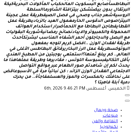
ا
ط
س
أ
ص
ا
ب
ع
ا
ل
ب
س
ك
و
ي
ت
ا
ل
م
ا
ل
ح
ك
ب
ا
ب
ا
ل
م
أ
ك
و
ل
ت
ا
ل
ب
ح
ر
ي
ة
ك
ي
ك
ة
ت
ق
ا
ل
ب
د
و
ن
ب
ي
ض
ت
ش
ك
ن
ب
ي
ت
ز
ا
ف
ت
ة
ا
ل
ش
ا
و
ر
م
ا
ا
ل
س
ل
ط
ة
و
س
ي
ة
ش
ع
ر
ج
ذ
ا
ب
و
ص
ح
ي
ف
ي
ف
ص
ل
ا
ل
ص
ي
ف
ط
ر
ي
ق
ة
ع
م
ل
ع
ج
ي
ن
ة
ت
ز
ا
ص
و
ص
ا
ل
د
ق
و
س
ا
ل
ح
ا
ر
م
ع
م
و
ل
ا
ل
ع
ي
د
ب
ا
ل
ز
ب
ا
د
ي
ط
ر
ي
ق
ة
ع
م
ل
ط
ا
ي
ف
ط
ا
ج
ن
ا
ل
ب
ط
ا
ط
ا
م
ع
ا
ل
ل
ح
م
أ
ض
ر
ا
ر
ا
س
ت
خ
د
ا
م
ا
ل
ه
و
ا
ت
ف
ح
م
و
ل
ة
و
ا
ل
ك
م
ب
ي
و
ت
ر
و
ا
ل
ي
ب
ا
د
ن
ص
ا
ئ
ح
ر
م
ض
ا
ن
ي
ة
ش
و
ر
ب
ة
ا
ل
ب
ق
و
ل
ي
ا
ت
ا
ل
ب
ص
ل
و
ا
ل
د
ج
ا
ج
ل
و
ن
أ
ح
م
ر
ا
ل
ش
ف
ا
ه
ا
ل
م
ن
ا
س
ب
ل
ب
ش
ر
ت
ك
أ
ح
د
ث
ي
ق
ة
ل
ف
ق
د
ا
ن
ا
ل
و
ز
ن
.
.
ا
ف
ض
ل
ك
ر
ي
م
ل
ل
و
ج
ه
ب
م
ف
ع
و
ل
ت
و
ك
س
ط
ر
ي
ق
ة
ع
م
ل
ا
ل
ر
ز
ا
ل
ب
خ
ا
ر
ي
ر
ق
ا
ئ
ق
ا
ل
ب
ط
ا
ط
س
ا
ل
غ
ل
ى
ف
ي
ا
ل
م
.
.
ك
م
ي
ب
ل
غ
ث
م
ن
ه
ا
؟
ا
س
ت
م
ت
ع
ي
ب
و
ج
ب
ت
ي
ن
م
ن
ا
ل
م
ط
ب
خ
ا
ل
ه
ن
د
ي
ل
ا
ل
ت
ك
ا
ل
ي
ف
ب
س
ب
و
س
ة
ا
ل
ل
و
ت
س
:
م
ق
ا
د
ي
ر
ه
ا
و
ط
ر
ي
ق
ة
ع
م
ل
ه
ا
ه
ذ
ا
م
ا
د
ث
ل
ك
م
إ
ن
ش
ا
ه
د
ت
م
ص
و
ر
ا
ل
ط
ع
ا
م
ع
ب
ر
م
و
ا
ق
ع
ا
ل
ت
و
ا
ص
ل
ت
م
ا
ع
ي
!
ل
ف
ق
د
ا
ن
ا
ل
و
ز
ن
ا
ل
ز
ا
ئ
د
:
ك
ن
ن
ب
ا
ت
ي
ا
م
ر
ة
ف
ي
ا
ل
س
ب
و
ع
ا
ق
ض
ن
ح
ا
ف
ت
ك
ب
ا
ل
م
ك
س
ر
ا
ت
و
ا
ل
م
و
ز
و
ا
ل
ع
س
ل
م
ف
ا
ج
أ
ة
.
.
م
ن
ي
ح
ر
ك
ي
ة
أ
ب
ل
ة
ف
ا
ه
ي
ت
ا
؟
خميس. أغسطس 6th, 2026
9:46:21 PM
صحة وجمال
منوعات
الثقافة والفن
تكنولوجيا