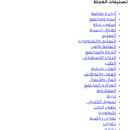
يفات المجلة
أزياء و موضة
أسرة ومجتمع
أسلوب حياة
اطباق رئيسية
التعليم
التعليم والتكنولوجيا
الثقافة والفن
الحياة والمجتمع
الذكاء الاصطناعي
الطب
العاب وترفيه
العمل والتوظيف
المال والأعمال
المرأة و المجتمع
المعكرونة
تربية
تسويق الكتروني
تطوير الذات
تكنولوجيا
تمارين رياضية
حلويات
رياضة