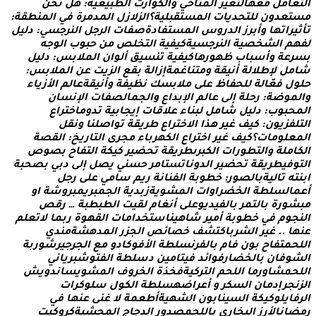
ا
م
ل
م
ع
ه
ا
ل
ت
غ
ي
ر
ا
ل
م
ن
ا
خ
ي
و
ا
ل
ك
و
ا
ر
ث
ا
ل
ط
ب
ي
ع
ي
ة
:
ه
ل
ن
ح
ن
ت
ع
د
و
ن
ل
ل
ت
ح
د
ي
ا
ت
ا
ل
م
س
ت
ق
ب
ل
ي
ة
؟
ا
ل
ز
ل
ز
ل
ا
ل
م
د
م
ر
ة
ف
ي
ا
ل
م
ن
ط
ق
ة
:
ي
ر
ا
ت
ه
ا
و
أ
ب
ر
ز
ا
ل
د
ر
و
س
ا
ل
م
س
ت
ف
ا
د
ة
ص
ف
ا
ت
ا
ل
ر
ج
ل
ا
ل
ن
ر
ج
س
ي
:
د
ل
ي
ل
م
ا
ل
ش
خ
ص
ي
ة
ا
ل
ن
ر
ج
س
ي
ة
ك
ي
ف
ي
ة
ا
ل
ت
خ
ل
ص
م
ن
ح
ب
و
ب
ا
ل
و
ج
ه
ر
ع
ة
و
أ
س
ب
ا
ب
ظ
ه
و
ر
ه
ا
ك
ي
ف
ي
ة
ت
ن
س
ي
ق
أ
ل
و
ا
ن
ا
ل
م
ل
ب
س
:
د
ل
ي
ل
ا
م
ل
ل
ط
ل
ل
ة
أ
ن
ي
ق
ة
و
م
ت
ن
ا
غ
م
ة
إ
ز
ا
ل
ة
ب
ق
ع
ا
ل
ز
ي
ت
ع
ن
ا
ل
م
ل
ب
س
:
ل
ف
ع
ا
ل
ة
ل
ل
ح
ف
ا
ظ
ع
ل
ى
م
ل
ب
س
ك
ن
ظ
ي
ف
ة
و
أ
ن
ي
ق
ة
ع
ا
ل
م
ا
ل
ز
ي
ا
ء
م
و
ض
ة
:
ر
ح
ل
ة
إ
ل
ى
ع
ا
ل
م
ا
ل
ب
د
ا
ع
و
ا
ل
ج
م
ا
ل
ص
ف
ا
ت
ا
ل
ن
س
ا
ن
ح
ب
و
ب
:
د
ل
ي
ل
ش
ا
م
ل
ل
ب
ن
ا
ء
ع
ل
ق
ا
ت
إ
ي
ج
ا
ب
ي
ة
ت
د
و
م
ا
خ
ت
ر
ا
ع
ف
ز
ي
و
ن
:
ك
ي
ف
غ
ي
ر
ه
ذ
ا
ا
ل
خ
ت
ر
ا
ع
ط
ر
ي
ق
ة
ت
و
ا
ص
ل
ن
ا
و
ن
ق
ل
ع
ل
و
م
ا
ت
؟
ك
ي
ف
غ
ي
ر
ا
خ
ت
ر
ا
ع
ا
ل
ك
ه
ر
ب
ا
ء
م
ج
ر
ى
ا
ل
ت
ا
ر
ي
خ
:
ا
ل
ق
ص
ة
ا
م
ل
ة
و
ا
ل
ت
ط
و
ر
ا
ت
ا
ل
ك
ب
ر
ى
ط
ر
ي
ق
ة
ت
ح
ض
ي
ر
ك
ي
ك
ة
ا
ل
ت
ف
ا
ح
ب
ص
و
ص
ف
ي
ط
ر
ي
ق
ة
ت
ح
ض
ي
ر
ا
ل
د
و
ن
ا
ت
س
ت
ا
م
ر
ح
س
ن
ي
ي
ص
ل
إ
ل
ى
د
ب
ي
ب
ص
ح
ب
ة
ت
ه
ت
ا
ل
ي
ة
ب
ا
ل
ص
و
ر
:
خ
ط
و
ب
ة
ا
ل
ف
ن
ا
ن
ة
ر
ي
م
س
ا
م
ي
ع
ل
ى
ر
ج
ل
ا
ل
س
ل
ط
ة
ا
ل
خ
ض
ر
ا
و
ا
ت
ا
ل
م
ش
و
ي
ة
ز
ب
د
ي
ة
ا
ل
ج
م
ب
ر
ي
م
ب
ر
و
ش
ة
ا
و
و
ر
ة
ب
ا
ل
ت
م
ر
ب
ا
ل
ف
ي
د
ي
و
ع
ل
ى
أ
ن
غ
ا
م
ل
ق
ي
ت
ا
ل
ط
ب
ط
ب
ة
…
ر
ق
ص
و
م
ف
ي
خ
ط
و
ب
ة
أ
م
ي
ر
ش
ا
ه
ي
ن
ا
س
ت
خ
د
ا
م
ا
ت
ا
ل
ق
ه
و
ة
ر
ب
م
ا
ل
ت
ع
ل
م
ا
.
.
غ
ي
ر
ا
ل
ش
ر
ب
ا
ك
ت
ش
ف
خ
ص
ا
ئ
ص
ا
ل
ج
ز
ر
ا
ل
م
د
ه
ش
ة
م
ن
د
ي
م
ت
ف
ا
ح
ب
و
ن
ف
ا
م
ب
ا
ل
ف
ر
ن
س
ل
ط
ة
ا
ل
ف
و
ك
ا
د
و
م
ع
ا
ل
ج
ر
ج
ي
ر
ش
و
ر
ب
ة
و
ف
ا
ن
ب
ا
ل
خ
ض
ا
ر
ف
و
ا
ئ
د
ف
ي
ت
ا
م
ي
ن
د
س
ل
ط
ة
ا
ل
ف
ت
و
ش
ب
ر
ي
ا
ن
ي
م
ش
ا
و
ر
م
ا
ا
ل
ل
ح
م
ا
ل
ت
ر
ك
ي
ة
ف
خ
ذ
ة
ا
ل
خ
ر
و
ف
ا
ل
م
ش
و
ي
س
ا
ن
د
و
ي
ش
ج
ر
إ
د
م
ا
ن
ا
ل
س
ك
ر
و
أ
ع
ر
ا
ض
ه
س
ل
ط
ة
ا
ل
ك
و
ل
س
ل
و
ك
ر
ا
ت
ا
ي
ل
و
ك
ي
ك
ة
ا
ل
س
ي
ن
ا
ب
و
ن
ا
ل
ش
ه
ي
ة
أ
ط
ع
م
ة
ل
غ
ن
ى
ع
ن
ه
ا
ف
ي
ا
ن
ا
ل
ر
ز
ا
ل
ب
خ
ا
ر
ي
ب
ا
ل
ل
ح
م
ص
د
و
ر
ا
ل
د
ج
ا
ج
ا
ل
م
ح
ش
ي
ة
ك
ر
و
ك
ي
ت