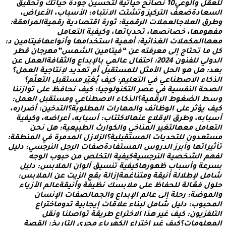
ق
ل
و
ا
ل
و
ع
ي
0
1
ن
ص
ا
ئ
ح
ح
ي
ا
ت
ي
ة
ل
ت
ح
س
ي
ن
ج
و
د
ة
ح
ي
ا
ت
ك
و
ت
ح
ق
ي
ق
ع
ا
د
ة
ض
ع
ف
ا
ل
ت
ر
ك
ي
ز
و
ت
ش
ت
ت
ا
ل
ن
ت
ب
ا
ه
:
ا
ل
س
ب
ا
ب
،
ا
ل
ع
ر
ا
ض
،
ر
ق
ا
ل
ع
ل
ج
ا
ل
ع
م
ل
ت
ا
ل
ر
ق
م
ي
ة
:
ث
و
ر
ة
ا
ق
ت
ص
ا
د
ي
ة
ر
ق
م
ي
ة
ا
ل
م
ر
ا
ه
ق
ة
:
ه
و
م
ه
ا
،
خ
ص
ا
ئ
ص
ه
ا
،
ت
ح
د
ي
ا
ت
ه
ا
،
و
ك
ي
ف
ي
ة
ا
ل
ت
ع
ا
م
ل
ه
ا
ا
ل
م
ك
م
ل
ت
ا
ل
غ
ذ
ا
ئ
ي
ة
:
أ
ه
م
ي
ة
ا
س
ت
خ
د
ا
م
ه
ا
و
أ
ن
و
ا
ع
ه
ا
ف
ي
ت
ا
م
ي
ن
د
:
م
ا
ت
ح
ت
ا
ج
إ
ل
ى
م
ع
ر
ف
ت
ه
ع
ن
“
ف
ي
ت
ا
م
ي
ن
ا
ل
ش
م
س
”
م
ه
ر
ج
ا
ن
ق
ط
ر
و
ل
ي
ل
ل
ف
ن
و
ن
4
2
0
2
:
ا
ح
ت
ف
ا
ل
ع
ا
ل
م
ي
ب
ا
ل
ب
د
ا
ع
و
ا
ل
ث
ق
ا
ف
ة
ا
ل
ع
م
ل
ع
ن
د
:
ه
ل
ه
و
ا
ل
ح
ل
ا
ل
م
ث
ل
ل
ل
م
س
ت
ق
ب
ل
أ
م
ت
ه
د
ي
د
ل
ن
ت
ا
ج
ي
ة
ا
ل
ع
م
ل
؟
ك
ا
ء
ا
ل
ص
ط
ن
ا
ع
ي
ف
ي
ا
ل
ت
ع
ل
ي
م
:
ك
ي
ف
ي
غ
ي
ر
م
س
ت
ق
ب
ل
ا
ل
ت
ع
ل
م
؟
ح
ة
ا
ل
ن
ف
س
ي
ة
ف
ي
ع
ص
ر
ا
ل
ت
ك
ن
و
ل
و
ج
ي
ا
:
ك
ي
ف
ن
ح
ا
ف
ظ
ع
ل
ى
ت
و
ا
ز
ن
ن
ا
ط
ا
ل
ض
غ
و
ط
ا
ل
ر
ق
م
ي
ة
؟
ا
ل
ذ
ك
ا
ء
ا
ل
ص
ط
ن
ا
ع
ي
و
م
س
ت
ق
ب
ل
ا
ل
ع
م
ل
:
ي
ؤ
ث
ر
ع
ل
ى
ا
ل
و
ظ
ا
ئ
ف
و
ا
ل
م
ه
ا
ر
ا
ت
ا
ل
م
ط
ل
و
ب
ة
؟
ا
ل
ت
د
خ
ي
ن
:
أ
ض
ر
ا
ر
ه
،
ب
ا
ب
ه
،
و
ط
ر
ق
ا
ل
ق
ل
ع
ع
ن
ه
ا
ل
ك
ت
ئ
ا
ب
:
أ
س
ب
ا
ب
ه
،
أ
ع
ر
ا
ض
ه
،
و
ك
ي
ف
ي
ة
ا
م
ل
م
ع
ه
ا
ل
ت
غ
ي
ر
ا
ل
م
ن
ا
خ
ي
و
ا
ل
ك
و
ا
ر
ث
ا
ل
ط
ب
ي
ع
ي
ة
:
ه
ل
ن
ح
ن
ت
ع
د
و
ن
ل
ل
ت
ح
د
ي
ا
ت
ا
ل
م
س
ت
ق
ب
ل
ي
ة
؟
ا
ل
ز
ل
ز
ل
ا
ل
م
د
م
ر
ة
ف
ي
ا
ل
م
ن
ط
ق
ة
:
ي
ر
ا
ت
ه
ا
و
أ
ب
ر
ز
ا
ل
د
ر
و
س
ا
ل
م
س
ت
ف
ا
د
ة
ص
ف
ا
ت
ا
ل
ر
ج
ل
ا
ل
ن
ر
ج
س
ي
:
د
ل
ي
ل
م
ا
ل
ش
خ
ص
ي
ة
ا
ل
ن
ر
ج
س
ي
ة
ك
ي
ف
ي
ة
ا
ل
ت
خ
ل
ص
م
ن
ح
ب
و
ب
ا
ل
و
ج
ه
ر
ع
ة
و
أ
س
ب
ا
ب
ظ
ه
و
ر
ه
ا
ك
ي
ف
ي
ة
ت
ن
س
ي
ق
أ
ل
و
ا
ن
ا
ل
م
ل
ب
س
:
د
ل
ي
ل
ا
م
ل
ل
ط
ل
ل
ة
أ
ن
ي
ق
ة
و
م
ت
ن
ا
غ
م
ة
إ
ز
ا
ل
ة
ب
ق
ع
ا
ل
ز
ي
ت
ع
ن
ا
ل
م
ل
ب
س
:
ل
ف
ع
ا
ل
ة
ل
ل
ح
ف
ا
ظ
ع
ل
ى
م
ل
ب
س
ك
ن
ظ
ي
ف
ة
و
أ
ن
ي
ق
ة
ع
ا
ل
م
ا
ل
ز
ي
ا
ء
م
و
ض
ة
:
ر
ح
ل
ة
إ
ل
ى
ع
ا
ل
م
ا
ل
ب
د
ا
ع
و
ا
ل
ج
م
ا
ل
ص
ف
ا
ت
ا
ل
ن
س
ا
ن
ح
ب
و
ب
:
د
ل
ي
ل
ش
ا
م
ل
ل
ب
ن
ا
ء
ع
ل
ق
ا
ت
إ
ي
ج
ا
ب
ي
ة
ت
د
و
م
ا
خ
ت
ر
ا
ع
ف
ز
ي
و
ن
:
ك
ي
ف
غ
ي
ر
ه
ذ
ا
ا
ل
خ
ت
ر
ا
ع
ط
ر
ي
ق
ة
ت
و
ا
ص
ل
ن
ا
و
ن
ق
ل
ع
ل
و
م
ا
ت
؟
ك
ي
ف
غ
ي
ر
ا
خ
ت
ر
ا
ع
ا
ل
ك
ه
ر
ب
ا
ء
م
ج
ر
ى
ا
ل
ت
ا
ر
ي
خ
:
ا
ل
ق
ص
ة