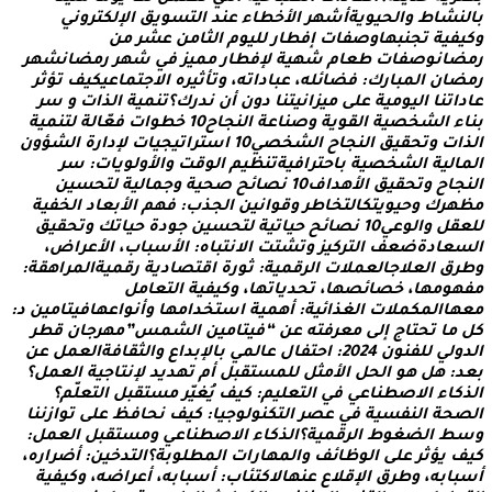
ن
ش
ا
ط
و
ا
ل
ح
ي
و
ي
ة
أ
ش
ه
ر
ا
ل
خ
ط
ا
ء
ع
ن
د
ا
ل
ت
س
و
ي
ق
ا
ل
ل
ك
ت
ر
و
ن
ي
ف
ي
ة
ت
ج
ن
ب
ه
ا
و
ص
ف
ا
ت
إ
ف
ط
ا
ر
ل
ل
ي
و
م
ا
ل
ث
ا
م
ن
ع
ش
ر
م
ن
ا
ن
و
ص
ف
ا
ت
ط
ع
ا
م
ش
ه
ي
ة
ل
ف
ط
ا
ر
م
م
ي
ز
ف
ي
ش
ه
ر
ر
م
ض
ا
ن
ش
ه
ر
ا
ن
ا
ل
م
ب
ا
ر
ك
:
ف
ض
ا
ئ
ل
ه
،
ع
ب
ا
د
ا
ت
ه
،
و
ت
أ
ث
ي
ر
ه
ا
ل
ج
ت
م
ا
ع
ي
ك
ي
ف
ت
ؤ
ث
ر
ا
ت
ن
ا
ا
ل
ي
و
م
ي
ة
ع
ل
ى
م
ي
ز
ا
ن
ي
ت
ن
ا
د
و
ن
أ
ن
ن
د
ر
ك
؟
ت
ن
م
ي
ة
ا
ل
ذ
ا
ت
و
س
ر
ء
ا
ل
ش
خ
ص
ي
ة
ا
ل
ق
و
ي
ة
و
ص
ن
ا
ع
ة
ا
ل
ن
ج
ا
ح
0
1
خ
ط
و
ا
ت
ف
ع
ا
ل
ة
ل
ت
ن
م
ي
ة
ا
ت
و
ت
ح
ق
ي
ق
ا
ل
ن
ج
ا
ح
ا
ل
ش
خ
ص
ي
0
1
ا
س
ت
ر
ا
ت
ي
ج
ي
ا
ت
ل
د
ا
ر
ة
ا
ل
ش
ؤ
و
ن
ا
ل
ي
ة
ا
ل
ش
خ
ص
ي
ة
ب
ا
ح
ت
ر
ا
ف
ي
ة
ت
ن
ظ
ي
م
ا
ل
و
ق
ت
و
ا
ل
و
ل
و
ي
ا
ت
:
س
ر
ا
ح
و
ت
ح
ق
ي
ق
ا
ل
ه
د
ا
ف
0
1
ن
ص
ا
ئ
ح
ص
ح
ي
ة
و
ج
م
ا
ل
ي
ة
ل
ت
ح
س
ي
ن
ه
ر
ك
و
ح
ي
و
ي
ت
ك
ا
ل
ت
خ
ا
ط
ر
و
ق
و
ا
ن
ي
ن
ا
ل
ج
ذ
ب
:
ف
ه
م
ا
ل
ب
ع
ا
د
ا
ل
خ
ف
ي
ة
ق
ل
و
ا
ل
و
ع
ي
0
1
ن
ص
ا
ئ
ح
ح
ي
ا
ت
ي
ة
ل
ت
ح
س
ي
ن
ج
و
د
ة
ح
ي
ا
ت
ك
و
ت
ح
ق
ي
ق
ع
ا
د
ة
ض
ع
ف
ا
ل
ت
ر
ك
ي
ز
و
ت
ش
ت
ت
ا
ل
ن
ت
ب
ا
ه
:
ا
ل
س
ب
ا
ب
،
ا
ل
ع
ر
ا
ض
،
ر
ق
ا
ل
ع
ل
ج
ا
ل
ع
م
ل
ت
ا
ل
ر
ق
م
ي
ة
:
ث
و
ر
ة
ا
ق
ت
ص
ا
د
ي
ة
ر
ق
م
ي
ة
ا
ل
م
ر
ا
ه
ق
ة
:
ه
و
م
ه
ا
،
خ
ص
ا
ئ
ص
ه
ا
،
ت
ح
د
ي
ا
ت
ه
ا
،
و
ك
ي
ف
ي
ة
ا
ل
ت
ع
ا
م
ل
ه
ا
ا
ل
م
ك
م
ل
ت
ا
ل
غ
ذ
ا
ئ
ي
ة
:
أ
ه
م
ي
ة
ا
س
ت
خ
د
ا
م
ه
ا
و
أ
ن
و
ا
ع
ه
ا
ف
ي
ت
ا
م
ي
ن
د
:
م
ا
ت
ح
ت
ا
ج
إ
ل
ى
م
ع
ر
ف
ت
ه
ع
ن
“
ف
ي
ت
ا
م
ي
ن
ا
ل
ش
م
س
”
م
ه
ر
ج
ا
ن
ق
ط
ر
و
ل
ي
ل
ل
ف
ن
و
ن
4
2
0
2
:
ا
ح
ت
ف
ا
ل
ع
ا
ل
م
ي
ب
ا
ل
ب
د
ا
ع
و
ا
ل
ث
ق
ا
ف
ة
ا
ل
ع
م
ل
ع
ن
د
:
ه
ل
ه
و
ا
ل
ح
ل
ا
ل
م
ث
ل
ل
ل
م
س
ت
ق
ب
ل
أ
م
ت
ه
د
ي
د
ل
ن
ت
ا
ج
ي
ة
ا
ل
ع
م
ل
؟
ك
ا
ء
ا
ل
ص
ط
ن
ا
ع
ي
ف
ي
ا
ل
ت
ع
ل
ي
م
:
ك
ي
ف
ي
غ
ي
ر
م
س
ت
ق
ب
ل
ا
ل
ت
ع
ل
م
؟
ح
ة
ا
ل
ن
ف
س
ي
ة
ف
ي
ع
ص
ر
ا
ل
ت
ك
ن
و
ل
و
ج
ي
ا
:
ك
ي
ف
ن
ح
ا
ف
ظ
ع
ل
ى
ت
و
ا
ز
ن
ن
ا
ط
ا
ل
ض
غ
و
ط
ا
ل
ر
ق
م
ي
ة
؟
ا
ل
ذ
ك
ا
ء
ا
ل
ص
ط
ن
ا
ع
ي
و
م
س
ت
ق
ب
ل
ا
ل
ع
م
ل
:
ي
ؤ
ث
ر
ع
ل
ى
ا
ل
و
ظ
ا
ئ
ف
و
ا
ل
م
ه
ا
ر
ا
ت
ا
ل
م
ط
ل
و
ب
ة
؟
ا
ل
ت
د
خ
ي
ن
:
أ
ض
ر
ا
ر
ه
،
ب
ا
ب
ه
،
و
ط
ر
ق
ا
ل
ق
ل
ع
ع
ن
ه
ا
ل
ك
ت
ئ
ا
ب
:
أ
س
ب
ا
ب
ه
،
أ
ع
ر
ا
ض
ه
،
و
ك
ي
ف
ي
ة