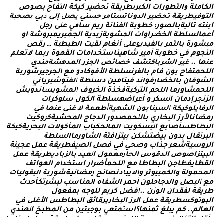
ا
م
ل
ة
و
ا
ل
ت
ط
و
ر
ا
ت
ا
ل
ك
ب
ر
ى
ط
ر
ي
ق
ة
ت
ح
ض
ي
ر
ك
ي
ك
ة
ا
ل
ت
ف
ا
ح
ب
ص
و
ص
ف
ي
ط
ر
ي
ق
ة
ت
ح
ض
ي
ر
ا
ل
د
و
ن
ا
ت
س
ت
ا
م
ر
ح
س
ن
ي
ي
ص
ل
إ
ل
ى
د
ب
ي
ب
ص
ح
ب
ة
ت
ه
ت
ا
ل
ي
ة
ب
ا
ل
ص
و
ر
:
خ
ط
و
ب
ة
ا
ل
ف
ن
ا
ن
ة
ر
ي
م
س
ا
م
ي
ع
ل
ى
ر
ج
ل
ا
ل
س
ل
ط
ة
ا
ل
خ
ض
ر
ا
و
ا
ت
ا
ل
م
ش
و
ي
ة
ز
ب
د
ي
ة
ا
ل
ج
م
ب
ر
ي
م
ب
ر
و
ش
ة
ا
و
و
ر
ة
ب
ا
ل
ت
م
ر
ب
ا
ل
ف
ي
د
ي
و
ع
ل
ى
أ
ن
غ
ا
م
ل
ق
ي
ت
ا
ل
ط
ب
ط
ب
ة
…
ر
ق
ص
و
م
ف
ي
خ
ط
و
ب
ة
أ
م
ي
ر
ش
ا
ه
ي
ن
ا
س
ت
خ
د
ا
م
ا
ت
ا
ل
ق
ه
و
ة
ر
ب
م
ا
ل
ت
ع
ل
م
ا
.
.
غ
ي
ر
ا
ل
ش
ر
ب
ا
ك
ت
ش
ف
خ
ص
ا
ئ
ص
ا
ل
ج
ز
ر
ا
ل
م
د
ه
ش
ة
م
ن
د
ي
م
ت
ف
ا
ح
ب
و
ن
ف
ا
م
ب
ا
ل
ف
ر
ن
س
ل
ط
ة
ا
ل
ف
و
ك
ا
د
و
م
ع
ا
ل
ج
ر
ج
ي
ر
ش
و
ر
ب
ة
و
ف
ا
ن
ب
ا
ل
خ
ض
ا
ر
ف
و
ا
ئ
د
ف
ي
ت
ا
م
ي
ن
د
س
ل
ط
ة
ا
ل
ف
ت
و
ش
ب
ر
ي
ا
ن
ي
م
ش
ا
و
ر
م
ا
ا
ل
ل
ح
م
ا
ل
ت
ر
ك
ي
ة
ف
خ
ذ
ة
ا
ل
خ
ر
و
ف
ا
ل
م
ش
و
ي
س
ا
ن
د
و
ي
ش
ج
ر
إ
د
م
ا
ن
ا
ل
س
ك
ر
و
أ
ع
ر
ا
ض
ه
س
ل
ط
ة
ا
ل
ك
و
ل
س
ل
و
ك
ر
ا
ت
ا
ي
ل
و
ك
ي
ك
ة
ا
ل
س
ي
ن
ا
ب
و
ن
ا
ل
ش
ه
ي
ة
أ
ط
ع
م
ة
ل
غ
ن
ى
ع
ن
ه
ا
ف
ي
ا
ن
ا
ل
ر
ز
ا
ل
ب
خ
ا
ر
ي
ب
ا
ل
ل
ح
م
ص
د
و
ر
ا
ل
د
ج
ا
ج
ا
ل
م
ح
ش
ي
ة
ك
ر
و
ك
ي
ت
ا
ط
س
أ
ص
ا
ب
ع
ا
ل
ب
س
ك
و
ي
ت
ا
ل
م
ا
ل
ح
ك
ب
ا
ب
ا
ل
م
أ
ك
و
ل
ت
ا
ل
ب
ح
ر
ي
ة
ك
ي
ك
ة
ت
ق
ا
ل
ب
د
و
ن
ب
ي
ض
ت
ش
ك
ن
ب
ي
ت
ز
ا
ف
ت
ة
ا
ل
ش
ا
و
ر
م
ا
ا
ل
س
ل
ط
ة
و
س
ي
ة
ش
ع
ر
ج
ذ
ا
ب
و
ص
ح
ي
ف
ي
ف
ص
ل
ا
ل
ص
ي
ف
ط
ر
ي
ق
ة
ع
م
ل
ع
ج
ي
ن
ة
ت
ز
ا
ص
و
ص
ا
ل
د
ق
و
س
ا
ل
ح
ا
ر
م
ع
م
و
ل
ا
ل
ع
ي
د
ب
ا
ل
ز
ب
ا
د
ي
ط
ر
ي
ق
ة
ع
م
ل
ط
ا
ي
ف
ط
ا
ج
ن
ا
ل
ب
ط
ا
ط
ا
م
ع
ا
ل
ل
ح
م
أ
ض
ر
ا
ر
ا
س
ت
خ
د
ا
م
ا
ل
ه
و
ا
ت
ف
ح
م
و
ل
ة
و
ا
ل
ك
م
ب
ي
و
ت
ر
و
ا
ل
ي
ب
ا
د
ن
ص
ا
ئ
ح
ر
م
ض
ا
ن
ي
ة
ش
و
ر
ب
ة
ا
ل
ب
ق
و
ل
ي
ا
ت
ا
ل
ب
ص
ل
و
ا
ل
د
ج
ا
ج
ل
و
ن
أ
ح
م
ر
ا
ل
ش
ف
ا
ه
ا
ل
م
ن
ا
س
ب
ل
ب
ش
ر
ت
ك
أ
ح
د
ث
ي
ق
ة
ل
ف
ق
د
ا
ن
ا
ل
و
ز
ن
.
.
ا
ف
ض
ل
ك
ر
ي
م
ل
ل
و
ج
ه
ب
م
ف
ع
و
ل
ت
و
ك
س
ط
ر
ي
ق
ة
ع
م
ل
ا
ل
ر
ز
ا
ل
ب
خ
ا
ر
ي
ر
ق
ا
ئ
ق
ا
ل
ب
ط
ا
ط
س
ا
ل
غ
ل
ى
ف
ي
ا
ل
م
.
.
ك
م
ي
ب
ل
غ
ث
م
ن
ه
ا
؟
ا
س
ت
م
ت
ع
ي
ب
و
ج
ب
ت
ي
ن
م
ن
ا
ل
م
ط
ب
خ
ا
ل
ه
ن
د
ي