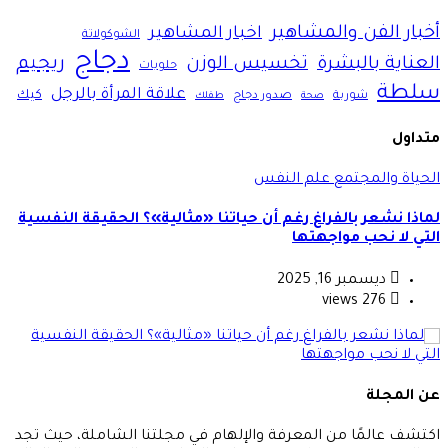
ار الفن والمشاهير
اخبار المشاهير
الشوكولاتة
دجاج
ريجيم
ناية بالبشرة
تخسيس الوزن
حلويات
طة
علاقة المرأة بالرجل
كيك
شوربة
صدور دجاج
صحة
طفلك
اول
ياة والمجتمع
علم النفس
الحيا
ذا نشعر بالفراغ رغم أن حياتنا «مثالية»؟ الحقيقة النفسية
ثقافة
ي لا نحب مواجهتها
أقل؟
ديسمبر 16, 2025
276 views
المجلة
شف عالمًا من المعرفة والإلهام في مجلتنا الشاملة، حيث تجد