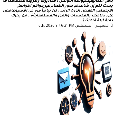
ل
ا
ل
ت
ك
ا
ل
ي
ف
ب
س
ب
و
س
ة
ا
ل
ل
و
ت
س
:
م
ق
ا
د
ي
ر
ه
ا
و
ط
ر
ي
ق
ة
ع
م
ل
ه
ا
ه
ذ
ا
م
ا
د
ث
ل
ك
م
إ
ن
ش
ا
ه
د
ت
م
ص
و
ر
ا
ل
ط
ع
ا
م
ع
ب
ر
م
و
ا
ق
ع
ا
ل
ت
و
ا
ص
ل
ت
م
ا
ع
ي
!
ل
ف
ق
د
ا
ن
ا
ل
و
ز
ن
ا
ل
ز
ا
ئ
د
:
ك
ن
ن
ب
ا
ت
ي
ا
م
ر
ة
ف
ي
ا
ل
س
ب
و
ع
ا
ق
ض
ن
ح
ا
ف
ت
ك
ب
ا
ل
م
ك
س
ر
ا
ت
و
ا
ل
م
و
ز
و
ا
ل
ع
س
ل
م
ف
ا
ج
أ
ة
.
.
م
ن
ي
ح
ر
ك
ي
ة
أ
ب
ل
ة
ف
ا
ه
ي
ت
ا
؟
خميس. أغسطس 6th, 2026
9:46:21 PM