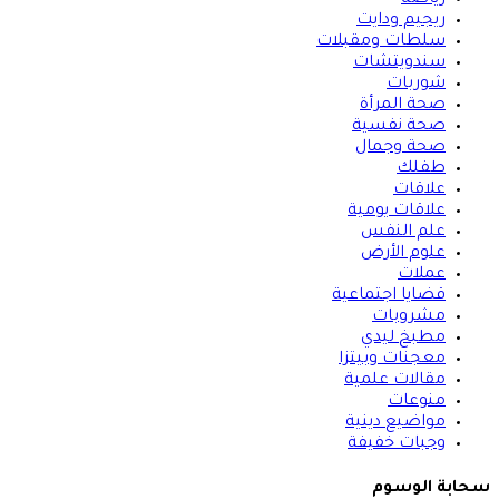
ريجيم ودايت
سلطات ومقبلات
سندويتشات
شوربات
صحة المرأة
صحة نفسية
صحة وجمال
طفلك
علاقات
علاقات يومية
علم النفس
علوم الأرض
عملات
قضايا اجتماعية
مشروبات
مطبخ ليدي
معجنات وبيتزا
مقالات علمية
منوعات
مواضيع دينية
وجبات خفيفة
ابة الوسوم