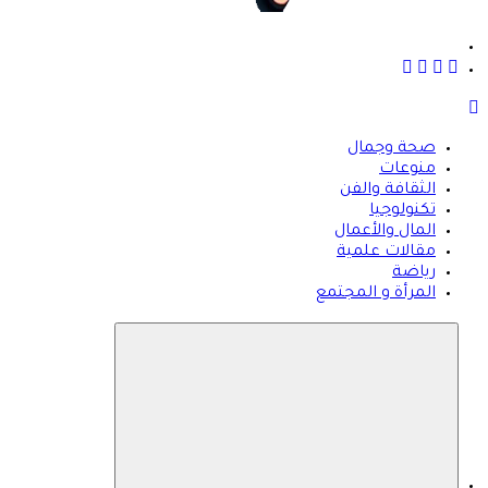
ة هي منصة شاملة تقدم محتوى متنوعًا يغطي مواضيع مثل
حة والجمال، وصفات الطبخ، العلاقة الزوجية، الأبراج، الفن
ثقافة، والتكنولوجيا. يتميز الموقع بتقديم مقالات عملية ونصائح
ية تركز على أسلوب الحياة الحديث، بالإضافة إلى تغطية مواضيع
لق بالأمومة والعناية الشخصية. الموقع مقسم بوضوح إلى
صحة وجمال
ام ليسهل التنقل ويضمن تقديم تجربة مستخدم سلسة
منوعات
الثقافة والفن
تكنولوجيا
المال والأعمال
مقالات علمية
رياضة
المرأة و المجتمع