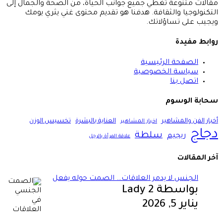
لات متنوعة تغطي جميع جوانب الحياة، من الصحة والجمال إلى
كنولوجيا والثقافة. هدفنا هو تقديم محتوى غني يثري يومك
يب على تساؤلاتك.
بط مفيدة
الصفحة الرئيسية
سياسة الخصوصية
اتصل بنا
ابة الوسوم
ار الفن والمشاهير
العناية بالبشرة
تخسيس الوزن
اخبار المشاهير
اج
سلطة
ريجيم
علاقة المرأة بالرجل
 المقالات
الجنس لا يدمر العلاقات… الصمت حوله يفعل
بواسطة Lady 2
يناير 5, 2026