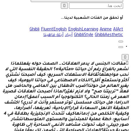
البحث
عن:
أو تحقق من الفئات الشعبية لدينا...
Ghibli
FluentEnglish
EnglishLearning
Anime
AIArt
GhibliAesthetic
GhibliStyle
آيباد
أبلة فاهيتا
قالات:
ا
ل
ج
ن
س
ل
ي
د
م
ر
ا
ل
ع
ل
ق
ا
ت
…
ا
ل
ص
م
ت
ح
و
ل
ه
ي
ف
ع
ل
ل
م
ا
ذ
ا
ع
ر
ب
ا
ل
ف
ر
ا
غ
ر
غ
م
أ
ن
ح
ي
ا
ت
ن
ا
«
م
ث
ا
ل
ي
ة
»
؟
ا
ل
ح
ق
ي
ق
ة
ا
ل
ن
ف
س
ي
ة
ا
ل
ت
ي
ل
ب
م
و
ا
ج
ه
ت
ه
ا
ث
ق
ا
ف
ة
ا
ل
س
ت
ه
ل
ك
ا
ل
س
ر
ي
ع
:
ك
ي
ف
أ
ص
ب
ح
ن
ا
ن
ش
ت
ر
ي
ر
و
ن
س
ت
م
ت
ع
أ
ق
ل
؟
ا
ل
ذ
ك
ا
ء
ا
ل
ص
ط
ن
ا
ع
ي
ف
ي
ح
ي
ا
ت
ن
ا
ا
ل
ي
و
م
ي
ة
:
ك
ي
ف
ي
ر
ا
ل
ع
ا
ل
م
م
ن
ح
و
ل
ن
ا
؟
ض
ر
ب
ا
ل
ط
ف
ا
ل
ب
ي
ن
ا
ل
م
ا
ض
ي
و
ا
ل
ح
ا
ض
ر
:
ه
ل
ل
“
ت
ر
ب
ي
ت
ن
ا
ص
ح
”
و
ل
ل
ز
م
ن
غ
ي
ر
؟
ل
م
ا
ذ
ا
أ
ص
ب
ح
ت
ا
ل
ع
ل
ق
ا
ت
ق
ص
ي
ر
ة
م
ر
ف
ي
ز
م
ن
ن
ا
ا
ل
ح
ا
ل
ي
؟
ا
ل
ت
ك
ن
و
ل
و
ج
ي
ا
أ
م
ا
ل
س
ب
ب
أ
ع
م
ق
؟
إ
د
م
ا
ن
ر
ا
م
ا
:
ه
ل
ح
ي
ا
ت
ك
م
س
ل
س
ل
ت
و
ت
ر
م
س
ت
م
ر
و
أ
ن
ت
ل
ت
د
ر
ي
؟
ا
ك
ت
ش
ف
ق
ي
ق
ة
ا
ل
ن
ه
ل
ا
ل
س
ع
ا
د
ة
ق
ر
ا
ر
؟
ا
ل
ب
ا
ح
ي
ة
:
ت
ع
ر
ي
ف
ه
ا
،
أ
ض
ر
ا
ر
ه
ا
،
ف
ي
ة
ا
ل
ت
خ
ل
ص
م
ن
إ
د
م
ا
ن
ه
ا
ك
ي
ف
ت
ت
ح
د
ث
ا
ل
ن
ج
ل
ي
ز
ي
ة
ب
ط
ل
ق
ة
ف
ي
4
ا
ب
ي
ع
:
خ
ط
ة
ع
م
ل
ي
ة
ل
ل
م
ب
ت
د
ئ
ي
ن
و
ا
ل
م
س
ت
و
ى
ا
ل
م
ت
و
س
ط
ا
ن
ت
ش
ا
ر
ر
ج
ي
ب
ل
ي
:
ك
ي
ف
ت
ح
و
ل
ت
م
ش
ا
ه
د
ا
ل
ن
م
ي
ا
ل
س
ا
ح
ر
ة
إ
ل
ى
ظ
ا
ه
ر
ة
ر
ي
ة
ح
د
ي
ث
ة
؟
ا
ل
ع
ا
د
ا
ت
ا
ل
ص
ب
ا
ح
ي
ة
ا
ل
ت
ي
ت
ض
م
ن
ل
ك
ي
و
م
ا
م
ل
ي
ئ
ا